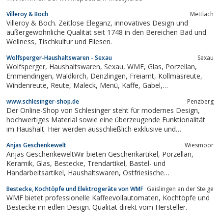
Villeroy & Boch
Mettlach
Villeroy & Boch. Zeitlose Eleganz, innovatives Design und
außergewöhnliche Qualität seit 1748 in den Bereichen Bad und
Wellness, Tischkultur und Fliesen.
Wolfsperger-Haushaltswaren - Sexau
Sexau
Wolfsperger, Haushaltswaren, Sexau, WMF, Glas, Porzellan,
Emmendingen, Waldkirch, Denzlingen, Freiamt, Kollmasreute,
Windenreute, Reute, Maleck, Menü, Kaffe, Gabel,
Tortenschaufel, Löffel, Messer, Espresso, Cocktail, Rührblitz,
www.schlesinger-shop.de
Penzberg
Schneebesen, Kelch, Longdrink, Weizenbierglas, Biertulpe,
Der Online-Shop von Schlesinger steht für modernes Design,
Pfanne, Kanne,...
hochwertiges Material sowie eine überzeugende Funktionalität
im Haushalt. Hier werden ausschließlich exklusive und
professionelle Produkte wie Geschirr, Küchenbedarf und Glas
Anjas Geschenkewelt
Wiesmoor
angeboten, die sich auch ideal als Geschenk eignen.
Anjas GeschenkeweltWir bieten Geschenkartikel, Porzellan,
Keramik, Glas, Bestecke, Trendartikel, Bastel- und
Handarbeitsartikel, Haushaltswaren, Ostfriesische
Urlaubsandenken, Karten/Bücher, Elektrogeräte, Onlineshop
Bestecke, Kochtöpfe und Elektrogeräte von WMF
Geislingen an der Steige
WMF bietet professionelle Kaffeevollautomaten, Kochtöpfe und
Bestecke im edlen Design. Qualität direkt vom Hersteller.