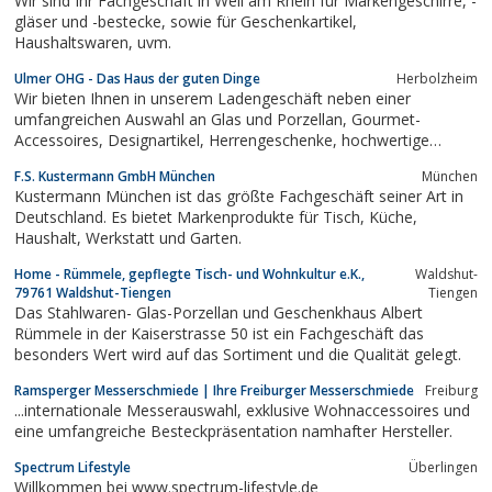
Wir sind Ihr Fachgeschäft in Weil am Rhein für Markengeschirre, -
gläser und -bestecke, sowie für Geschenkartikel,
Haushaltswaren, uvm.
Ulmer OHG - Das Haus der guten Dinge
Herbolzheim
Wir bieten Ihnen in unserem Ladengeschäft neben einer
umfangreichen Auswahl an Glas und Porzellan, Gourmet-
Accessoires, Designartikel, Herrengeschenke, hochwertige
Elektrogeräte, Kaffee-Vollautomaten sowie eine erlesene
F.S. Kustermann GmbH München
München
Feinkostabteilung mit Gewürzen, Weinen, Schokoladen und
Kustermann München ist das größte Fachgeschäft seiner Art in
Tischwäsche an.
Deutschland. Es bietet Markenprodukte für Tisch, Küche,
Haushalt, Werkstatt und Garten.
Home - Rümmele, gepflegte Tisch- und Wohnkultur e.K.,
Waldshut-
79761 Waldshut-Tiengen
Tiengen
Das Stahlwaren- Glas-Porzellan und Geschenkhaus Albert
Rümmele in der Kaiserstrasse 50 ist ein Fachgeschäft das
besonders Wert wird auf das Sortiment und die Qualität gelegt.
Ramsperger Messerschmiede | Ihre Freiburger Messerschmiede
Freiburg
...internationale Messerauswahl, exklusive Wohnaccessoires und
eine umfangreiche Besteckpräsentation namhafter Hersteller.
Spectrum Lifestyle
Überlingen
Willkommen bei www.spectrum-lifestyle.de