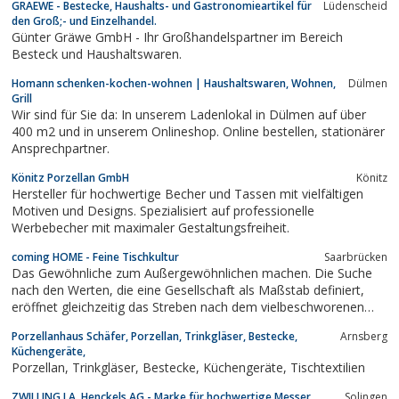
GRAEWE - Bestecke, Haushalts- und Gastronomieartikel für
Lüdenscheid
den Groß;- und Einzelhandel.
Günter Gräwe GmbH - Ihr Großhandelspartner im Bereich
Besteck und Haushaltswaren.
Homann schenken-kochen-wohnen | Haushaltswaren, Wohnen,
Dülmen
Grill
Wir sind für Sie da: In unserem Ladenlokal in Dülmen auf über
400 m2 und in unserem Onlineshop. Online bestellen, stationärer
Ansprechpartner.
Könitz Porzellan GmbH
Könitz
Hersteller für hochwertige Becher und Tassen mit vielfältigen
Motiven und Designs. Spezialisiert auf professionelle
Werbebecher mit maximaler Gestaltungsfreiheit.
coming HOME - Feine Tischkultur
Saarbrücken
Das Gewöhnliche zum Außergewöhnlichen machen. Die Suche
nach den Werten, die eine Gesellschaft als Maßstab definiert,
eröffnet gleichzeitig das Streben nach dem vielbeschworenen
Mehrwert. Haben sich im 18. Jahrhundert die Könige und Fürsten
Porzellanhaus Schäfer, Porzellan, Trinkgläser, Bestecke,
Arnsberg
in einem Wettkampf um kunsthandwerkliche Meisterstücke
Küchengeräte,
wiedergefunden, ist heute der...
Porzellan, Trinkgläser, Bestecke, Küchengeräte, Tischtextilien
ZWILLING J.A. Henckels AG - Marke für hochwertige Messer,
Solingen