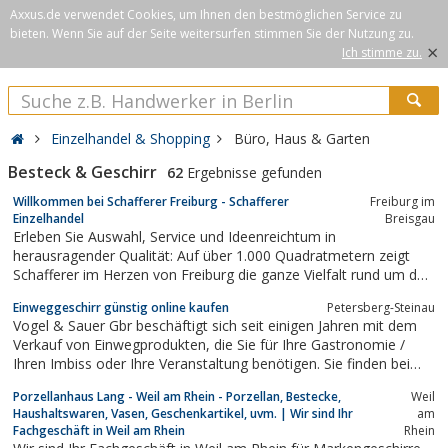
Axxus.de verwendet Cookies, um Ihnen den bestmöglichen Service zu
bieten. Wenn Sie auf der Seite weitersurfen stimmen Sie der Nutzung zu.
×
Ich stimme zu.
Einzelhandel & Shopping
Büro, Haus & Garten
Besteck & Geschirr
62
Ergebnisse gefunden
Willkommen bei Schafferer Freiburg - Schafferer
Freiburg im
Einzelhandel
Breisgau
Erleben Sie Auswahl, Service und Ideenreichtum in
herausragender Qualität: Auf über 1.000 Quadratmetern zeigt
Schafferer im Herzen von Freiburg die ganze Vielfalt rund um das
Wohnen, Schenken und Genießen. Nehmen Sie sich Zeit für die
Einweggeschirr günstig online kaufen
Petersberg-Steinau
schönen Dinge des Lebens.
Vogel & Sauer Gbr beschäftigt sich seit einigen Jahren mit dem
Verkauf von Einwegprodukten, die Sie für Ihre Gastronomie /
Ihren Imbiss oder Ihre Veranstaltung benötigen. Sie finden bei
uns nur Qualitätsprodukte zu günstigen Preisen.Sollten Sie
Porzellanhaus Lang - Weil am Rhein - Porzellan, Bestecke,
Weil
Fragen, Wünsche oder nicht das richtige Produkt gefunden
Haushaltswaren, Vasen, Geschenkartikel, uvm. | Wir sind Ihr
am
haben, schicken Sie...
Fachgeschäft in Weil am Rhein
Rhein