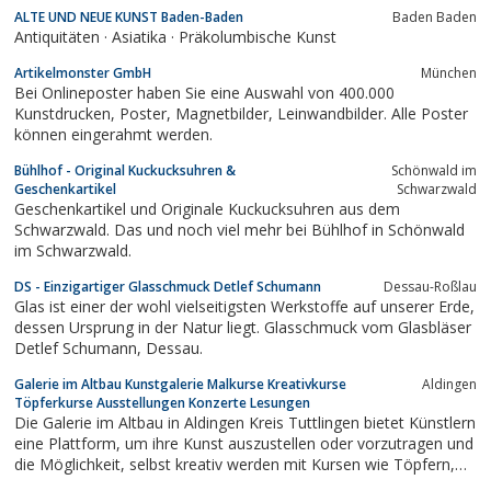
ALTE UND NEUE KUNST Baden-Baden
Baden Baden
Antiquitäten · Asiatika · Präkolumbische Kunst
Artikelmonster GmbH
München
Bei Onlineposter haben Sie eine Auswahl von 400.000
Kunstdrucken, Poster, Magnetbilder, Leinwandbilder. Alle Poster
können eingerahmt werden.
Bühlhof - Original Kuckucksuhren &
Schönwald im
Geschenkartikel
Schwarzwald
Geschenkartikel und Originale Kuckucksuhren aus dem
Schwarzwald. Das und noch viel mehr bei Bühlhof in Schönwald
im Schwarzwald.
DS - Einzigartiger Glasschmuck Detlef Schumann
Dessau-Roßlau
Glas ist einer der wohl vielseitigsten Werkstoffe auf unserer Erde,
dessen Ursprung in der Natur liegt. Glasschmuck vom Glasbläser
Detlef Schumann, Dessau.
Galerie im Altbau Kunstgalerie Malkurse Kreativkurse
Aldingen
Töpferkurse Ausstellungen Konzerte Lesungen
Die Galerie im Altbau in Aldingen Kreis Tuttlingen bietet Künstlern
eine Plattform, um ihre Kunst auszustellen oder vorzutragen und
die Möglichkeit, selbst kreativ werden mit Kursen wie Töpfern,
Gestalten, Malen