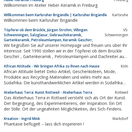
Willkommen im Atelier Heber-Keramik in Freiburg
Willkommen beim Karlsruher Brigändle | Karlsruher Brigändle
Karlsruhe
Willkommen beim Karlsruher Brigändle
Töpferei ob dem Brückle, Jürgen Strohm, Villingen
VS-
Schwenningen, Salzglasur, Gebrauchskeramik,
Schwenningen
Gartenkeramik, Petroleumlampen, Keramik Geschirr,
Wir begrüßen Sie auf unserer Homepage und freuen uns über Ihr
Interesse. Seit 1990 stellen wir in der Töpferei ob dem Brückle
Geschirr , Gartenkeramik , Petroleumlampen und Dachreiter aus
salzglasiertem Steinzeug her.
African Attitude - Wir bringen Afrika zu Ihnen nach Hause
Köln
African Attitude bietet Deko-Artikel, Geschenkideen, Mode,
Produkte aus Recycling-Materialien und vieles mehr aus
Südafrika. Die kunsthandwerklichen Artikel werden in Südafrika
überwiegend in Handarbeit hergestellt. Mit einem Teil des
Atelierhaus Terra: Kunst Rottweil - Atelierhaus Terra
Rottweil
Verkaufserlöses unterstützt African Attitude lokale Hilfsprojekte
Das Atelierhaus Terra in Rottweil versteht sich als Ort der Kunst.
vor Ort im südlichen Afrika.
Der Begegnung, des Experimentierens, der Inspiration. Ein Ort
der Stille. Ort der ungeahnten Möglichkeiten, des Sich-Findens.
Kreation - Ingrid Mink
Markdorf
Phantasie beflügelt – lass dich inspirieren !