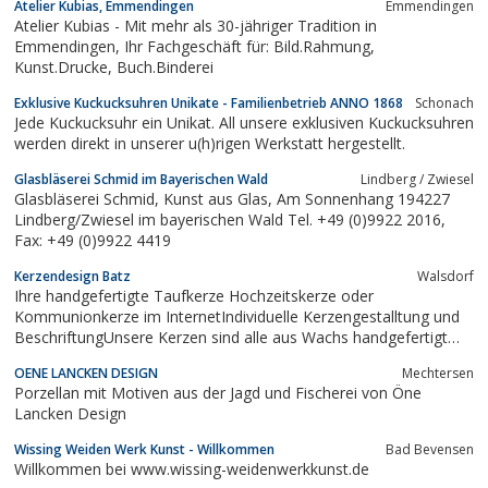
Atelier Kubias, Emmendingen
Emmendingen
Atelier Kubias - Mit mehr als 30-jähriger Tradition in
Emmendingen, Ihr Fachgeschäft für: Bild.Rahmung,
Kunst.Drucke, Buch.Binderei
Exklusive Kuckucksuhren Unikate - Familienbetrieb ANNO 1868
Schonach
Jede Kuckucksuhr ein Unikat. All unsere exklusiven Kuckucksuhren
werden direkt in unserer u(h)rigen Werkstatt hergestellt.
Glasbläserei Schmid im Bayerischen Wald
Lindberg / Zwiesel
Glasbläserei Schmid, Kunst aus Glas, Am Sonnenhang 194227
Lindberg/Zwiesel im bayerischen Wald Tel. +49 (0)9922 2016,
Fax: +49 (0)9922 4419
Kerzendesign Batz
Walsdorf
Ihre handgefertigte Taufkerze Hochzeitskerze oder
Kommunionkerze im InternetIndividuelle Kerzengestalltung und
BeschriftungUnsere Kerzen sind alle aus Wachs handgefertigt
und/oder Handbemalt
OENE LANCKEN DESIGN
Mechtersen
Porzellan mit Motiven aus der Jagd und Fischerei von Öne
Lancken Design
Wissing Weiden Werk Kunst - Willkommen
Bad Bevensen
Willkommen bei www.wissing-weidenwerkkunst.de