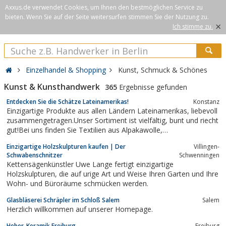
Axxus.de verwendet Cookies, um Ihnen den bestmöglichen Service zu
bieten. Wenn Sie auf der Seite weitersurfen stimmen Sie der Nutzung zu.
×
Ich stimme zu.
Einzelhandel & Shopping
Kunst, Schmuck & Schönes
Kunst & Kunsthandwerk
365
Ergebnisse gefunden
Entdecken Sie die Schätze Lateinamerikas!
Konstanz
Einzigartige Produkte aus allen Ländern Lateinamerikas, liebevoll
zusammengetragen.Unser Sortiment ist vielfältig, bunt und riecht
gut!Bei uns finden Sie Textilien aus Alpakawolle,
Damenoberbekleidung, Bikinis & Badeanzüge, Kinderbekleidung,
Einzigartige Holzskulpturen kaufen | Der
Villingen-
Alpakawolle zum Selberstricken, Taschen, Panama-Hüte,
Schwabenschnitzer
Schwenningen
handbestickte Gürtel,...
Kettensägenkünstler Uwe Lange fertigt einzigartige
Holzskulpturen, die auf urige Art und Weise Ihren Garten und Ihre
Wohn- und Büroräume schmücken werden.
Glasbläserei Schräpler im Schloß Salem
Salem
Herzlich willkommen auf unserer Homepage.
Heber-Keramik Freiburg
Freiburg