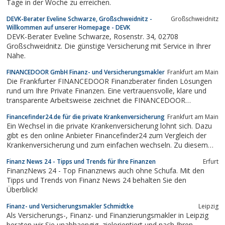
Tage in der Woche zu erreichen.
DEVK-Berater Eveline Schwarze, Großschweidnitz -
Großschweidnitz
Willkommen auf unserer Homepage - DEVK
DEVK-Berater Eveline Schwarze, Rosenstr. 34, 02708
Großschweidnitz. Die günstige Versicherung mit Service in Ihrer
Nähe.
FINANCEDOOR GmbH Finanz- und Versicherungsmakler
Frankfurt am Main
Die Frankfurter FINANCEDOOR Finanzberater finden Lösungen
rund um Ihre Private Finanzen. Eine vertrauensvolle, klare und
transparente Arbeitsweise zeichnet die FINANCEDOOR
Finanzberatung aus. Ihr FINANCEDOOR Finanzberater findet
Financefinder24.de für die private Krankenversicherung
Frankfurt am Main
Lösungen für Altervorsorge, Arbeitskraftabsicherung und
Ein Wechsel in die private Krankenversicherung lohnt sich. Dazu
Vermögen. Zahlreiche zufriedene FINANCEDOOR...
gibt es den online Anbieter Financefinder24 zum Vergleich der
Krankenversicherung und zum einfachen wechseln. Zu diesem
Thema finden sich viele Informationen und ein guter Service.
Finanz News 24 - Tipps und Trends für Ihre Finanzen
Erfurt
FinanzNews 24 - Top Finanznews auch ohne Schufa. Mit den
Tipps und Trends von Finanz News 24 behalten Sie den
Überblick!
Finanz- und Versicherungsmakler Schmidtke
Leipzig
Als Versicherungs-, Finanz- und Finanzierungsmakler in Leipzig
beraten wir Sie unabhaengig, zielorientiert und nach Ihren