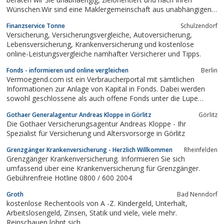
Wünschen.Wir sind eine Maklergemeinschaft aus unabhängigen
Versicherungsmaklern mit verschiedener Spezialisierung. Sie
Finanzservice Tonne
Schulzendorf
können uns auf unserer Website besuchen und sich einen ersten
Versicherung, Versicherungsvergleiche, Autoversicherung,
Eintrug von uns verschaffen.
Lebensversicherung, Krankenversicherung und kostenlose
online-Leistungsvergleiche namhafter Versicherer und Tipps.
Fonds - informieren und online vergleichen
Berlin
Vermoegend.com ist ein Verbraucherportal mit sämtlichen
Informationen zur Anlage von Kapital in Fonds. Dabei werden
sowohl geschlossene als auch offene Fonds unter die Lupe
genommen und genauer dargestellt. Jede Art von Fond wird
Gothaer Generalagentur Andreas Kloppe in Görlitz
Görlitz
speziell für den User aufbereitet und publiziert. Zudem kann der
Die Gothaer Versicherungsagentur Andreas Kloppe - Ihr
Interessent Vergleiche durchführen.
Spezialist für Versicherung und Altersvorsorge in Görlitz
Grenzgänger Krankenversicherung - Herzlich Willkommen
Rheinfelden
Grenzgänger Krankenversicherung. Informieren Sie sich
umfassend über eine Krankenversicherung für Grenzgänger.
Gebührenfreie Hotline 0800 / 600 2004
Groth
Bad Nenndorf
kostenlose Rechentools von A -Z. Kindergeld, Unterhalt,
Arbeitslosengeld, Zinsen, Statik und viele, viele mehr.
Reinschauen lohnt sich.