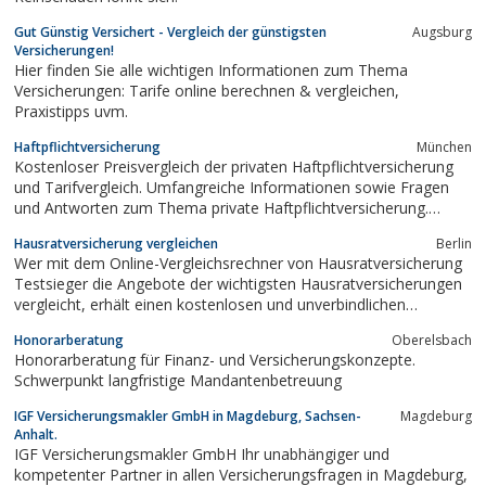
Gut Günstig Versichert - Vergleich der günstigsten
Augsburg
Versicherungen!
Hier finden Sie alle wichtigen Informationen zum Thema
Versicherungen: Tarife online berechnen & vergleichen,
Praxistipps uvm.
Haftpflichtversicherung
München
Kostenloser Preisvergleich der privaten Haftpflichtversicherung
und Tarifvergleich. Umfangreiche Informationen sowie Fragen
und Antworten zum Thema private Haftpflichtversicherung.
Nützliche Informationen zur Privathaftpflicht sowie den
Hausratversicherung vergleichen
Berlin
kostenlosen und unabhängigen Versicherungsvergleich der
Wer mit dem Online-Vergleichsrechner von Hausratversicherung
Haftpflichtversicherungen.
Testsieger die Angebote der wichtigsten Hausratversicherungen
vergleicht, erhält einen kostenlosen und unverbindlichen
Überblick über die für ihn besten Angebote und kann so Zeit und
Honorarberatung
Oberelsbach
Geld sparen.
Honorarberatung für Finanz- und Versicherungskonzepte.
Schwerpunkt langfristige Mandantenbetreuung
IGF Versicherungsmakler GmbH in Magdeburg, Sachsen-
Magdeburg
Anhalt.
IGF Versicherungsmakler GmbH Ihr unabhängiger und
kompetenter Partner in allen Versicherungsfragen in Magdeburg,