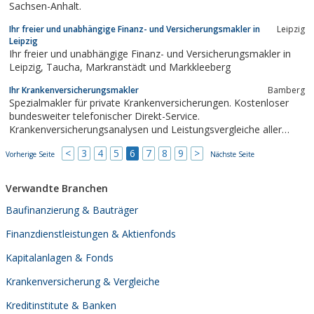
Sachsen-Anhalt.
Ihr freier und unabhängige Finanz- und Versicherungsmakler in
Leipzig
Leipzig
Ihr freier und unabhängige Finanz- und Versicherungsmakler in
Leipzig, Taucha, Markranstädt und Markkleeberg
Ihr Krankenversicherungsmakler
Bamberg
Spezialmakler für private Krankenversicherungen. Kostenloser
bundesweiter telefonischer Direkt-Service.
Krankenversicherungsanalysen und Leistungsvergleiche aller
Anbieter.Vermittlung nahezu aller privaten
<
3
4
5
6
7
8
9
>
Vorherige Seite
Krankenversicherungsunternehmen aus Deutschland.
Nächste Seite
Speziallösungen im Bereich der PKV.
Verwandte Branchen
Baufinanzierung & Bauträger
Finanzdienstleistungen & Aktienfonds
Kapitalanlagen & Fonds
Krankenversicherung & Vergleiche
Kreditinstitute & Banken