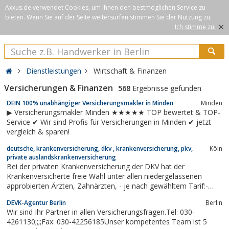
Axxus.de verwendet Cookies, um Ihnen den bestmöglichen Service zu
bieten. Wenn Sie auf der Seite weitersurfen stimmen Sie der Nutzung zu.
×
Ich stimme zu.
Dienstleistungen
Wirtschaft & Finanzen
Versicherungen & Finanzen
568
Ergebnisse gefunden
DEIN 100% unabhängiger Versicherungsmakler in Minden
Minden
▶ Versicherungsmakler Minden ★★★★★ TOP bewertet & TOP-
Service ✔ Wir sind Profis für Versicherungen in Minden ✔ jetzt
vergleich & sparen!
deutsche, krankenversicherung, dkv , krankenversicherung, pkv,
Köln
private auslandskrankenversicherung
Bei der privaten Krankenversicherung der DKV hat der
Krankenversicherte freie Wahl unter allen niedergelassenen
approbierten Ärzten, Zahnärzten, - je nach gewähltem Tarif:-
Heilpraktikern und unter allen öffentlichen und privaten
DEVK-Agentur Berlin
Berlin
Krankenhäusern (die meisten Tarife der DKV sichern hier auch
Wir sind Ihr Partner in allen Versicherungsfragen.Tel: 030-
Chefarztbehandlung und Ein- oder...
4261130;;;;Fax: 030-42256185Unser kompetentes Team ist 5