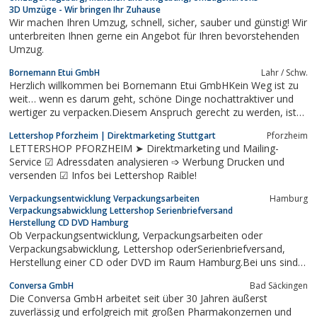
3D Umzüge - Wir bringen Ihr Zuhause
Wir machen Ihren Umzug, schnell, sicher, sauber und günstig! Wir
unterbreiten Ihnen gerne ein Angebot für Ihren bevorstehenden
Umzug.
Bornemann Etui GmbH
Lahr / Schw.
Herzlich willkommen bei Bornemann Etui GmbHKein Weg ist zu
weit… wenn es darum geht, schöne Dinge nochattraktiver und
wertiger zu verpacken.Diesem Anspruch gerecht zu werden, ist
für uns Motivation und Herausforderung zugleich.Neue Farben
Lettershop Pforzheim | Direktmarketing Stuttgart
Pforzheim
und Produktlinien sowie ein aussergewöhnliches Design
LETTERSHOP PFORZHEIM ➤ Direktmarketing und Mailing-
bestimmen den Inhalt dieses...
Service ☑ Adressdaten analysieren ➩ Werbung Drucken und
versenden ☑ Infos bei Lettershop Raible!
Verpackungsentwicklung Verpackungsarbeiten
Hamburg
Verpackungsabwicklung Lettershop Serienbriefversand
Herstellung CD DVD Hamburg
Ob Verpackungsentwicklung, Verpackungsarbeiten oder
Verpackungsabwicklung, Lettershop oderSerienbriefversand,
Herstellung einer CD oder DVD im Raum Hamburg.Bei uns sind
Sie genau richtig!!!!Unser kompletter Dienstleistungsservicerund
Conversa GmbH
Bad Säckingen
um die KonfektionierungWir verpacken nicht nur, sondern wir
Die Conversa GmbH arbeitet seit über 30 Jahren äußerst
gestalten auch Ihre...
zuverlässig und erfolgreich mit großen Pharmakonzernen und