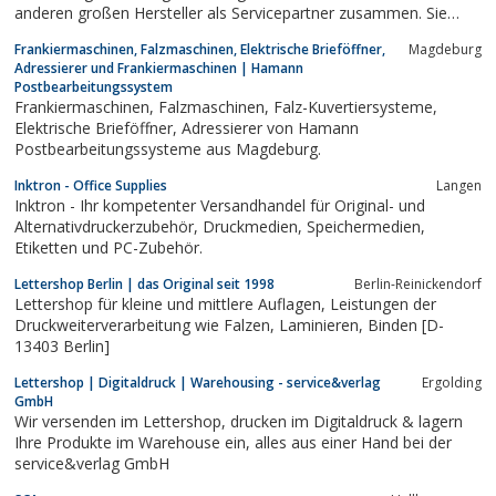
anderen großen Hersteller als Servicepartner zusammen. Sie
konzentriert sich vorwiegend auf den Bereich Outsourcing von
Frankiermaschinen, Falzmaschinen, Elektrische Brieföffner,
Magdeburg
Lohnarbeiten, Lagerung und Versand. Sie bedient ebenfalls
Adressierer und Frankiermaschinen | Hamann
Werbeagenturen und Druckereien mit...
Postbearbeitungssystem
Frankiermaschinen, Falzmaschinen, Falz-Kuvertiersysteme,
Elektrische Brieföffner, Adressierer von Hamann
Postbearbeitungssysteme aus Magdeburg.
Inktron - Office Supplies
Langen
Inktron - Ihr kompetenter Versandhandel für Original- und
Alternativdruckerzubehör, Druckmedien, Speichermedien,
Etiketten und PC-Zubehör.
Lettershop Berlin | das Original seit 1998
Berlin-Reinickendorf
Lettershop für kleine und mittlere Auflagen, Leistungen der
Druckweiterverarbeitung wie Falzen, Laminieren, Binden [D-
13403 Berlin]
Lettershop | Digitaldruck | Warehousing - service&verlag
Ergolding
GmbH
Wir versenden im Lettershop, drucken im Digitaldruck & lagern
Ihre Produkte im Warehouse ein, alles aus einer Hand bei der
service&verlag GmbH