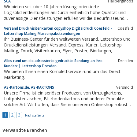
SCA
Hallbergmoos
Wir bieten seit über 10 Jahren lösungsorientierte
Logistikdientleistungen an.Durch einheitlich hohe Qualität und
zuverlässige Dienstleistungen erfüllen wir die Bedürfnisseund
Ansprüche unserer Kunden. Als familiengeführtes Unternehmen
Versand Druck visitenkarten copyshop Digitaldruck Coesfeld -
Coesfeld
sind wir flexibel und können somit schnell auf jegliche neuen
Lettershop Mailing Massenpaketsendungen
Kundenanforderungen reagieren.
Ihr Business-Center für den weltweiten Versand, Lettershop und
Druckdienstleistungen: Versand, Express, Kurier, Lettershop
Mailing, Druck, Visitenkarten, Flyer, Poster, Bindungen,
Broschüren, Folder, Copyshop, Geschäftspapiere, etc. etc.
Alles rund um die adressierte gedruckte Sendung an Ihre
Dresden
Kunden: | Lettershop Dresden
Wir bieten Ihnen einen Komplettservice rund um das Direct-
Marketing.
AS-Kartons.de, AS-KARTONS
Versmold
Unsere Firma ist ein seriöser Produzent von Umzugkartons,
Luftpolstertaschen, Blitzbodenkartons und anderer Produkte
solcher Art. Wir hoffen, dass Sie in unserem Onlineshop robuste
Kartons in einer gewünschten Größe finden. Immer wollen wir
1
2
3
Ihren Vorstellungen gewachsen sein. Daher verkaufen wir alle
Nächste Seite
unsere Produkte in einem...
Verwandte Branchen