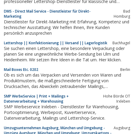
professioneller Lettershop-Dienstleister für klassische und
kreative Mailings und Anbieter von Fulfillment.
DMS - Direct Mail Service - Dienstleister für Direkt-
Bad
Marketing
Homburg
Dienstleister für Direkt-Marketing mit Erfahrung, Kompetenz und
technischer Ausstattung. Wir helfen Ihnen, Ihre Kunden
persönlich anzusprechen
Lettershop || Konfektionierung || Versand || Lagerlogistik
Bachhagel
Sie suchen einen Lettershop, eine besondere Verpackung oder
planen Sie eine ungewöhnliche Werbe-Sendung bei Ulm und
Heidenheim. Wir setzen Ihre Ideen in die Tat um. Hier klicken.
Mail Boxes Etc. 0202
Berlin
Ob es sich um das Verpacken und Versenden von Waren und
Produktmustern, die maßgeschneiderte Fertigung von
Drucksachen, das Abwickeln zeitraubender Mailings,
Paketservice, online verschiedener Verpackungsmaterialien
SMP WerbeService | Print + Mailings +
Hohe Börde OT
Bestellen oder Kaufen, nationalen oder internationalen
Datenverarbeitung + Warehousing
Irxleben
Weinversand, Wertversand oder Gepäckversand in...
SMP Werbeservice Irxleben - Dienstleister für Warehousing,
Portooptimierung, Werbepost, Kuvertierservice,
Datenverarbeitung, Mailings und Lettershop-Service.
Umzugsunternehmen Augsburg, München und Umgebung -
Augsburg
Umzüge Augsburg, München und Umgebung, Umzugskartons -