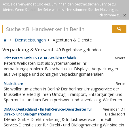
Axxus.de verwendet Cookies, um Ihnen den bestmöglichen Service zu
bieten. Wenn Sie auf der Seite weitersurfen stimmen Sie der Nutzung zu.
×
Ich stimme zu.
Dienstleistungen
Agenturen & Dienste
Verpackung & Versand
49
Ergebnisse gefunden
Fritz Peters GmbH & Co. KG Wellkistenfabrik
Moers
Peters Wellkisten löst als Systemanbieter Ihr
Verpackungsproblem. Faltschachteln, Displays, Verpackungen
aus Wellpappe und sonstigen Verpackungsmaterialien
Muskeltiere
Berlin
Sie wollen umziehen in Berlin? Der berliner Umzugsservice der
Muskeltiere erledigt Ihren Umzug, Transport, Entsorgungen und
Sperrmüll in und um Berlin preiswert und zuverlässig. Wir freuen
uns auf Ihren Anruf, um Ihnen kostenlos ein individuelles
DMARK Deutschland - Ihr Full-Service-Dienstleister für
Vierlinden OT
Angebot zu erstellen.
Direkt- und Dialogmarketing
Diedersdorf
DMark GmbH Direktmarketing & Industrieservice –Ihr Full-
Service-Dienstleister für Direkt- und Dialogmarketing.Wir sind ein