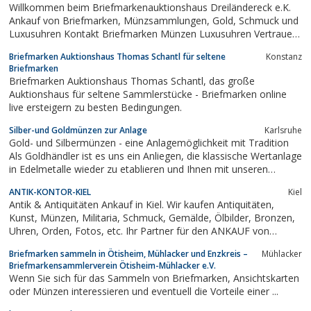
Willkommen beim Briefmarkenauktionshaus Dreiländereck e.K.
Grundstück mit über 2.500 m2...
Ankauf von Briefmarken, Münzsammlungen, Gold, Schmuck und
Luxusuhren Kontakt Briefmarken Münzen Luxusuhren Vertrauen
durch Kompetenz Sie wollen Goldschmuck, Edelmetalle oder
Briefmarken Auktionshaus Thomas Schantl für seltene
Konstanz
Luxusuhren verkaufen?Sie haben eine Erbschaft gemacht und
Briefmarken
wollen diese jetztschätzen oder...
Briefmarken Auktionshaus Thomas Schantl, das große
Auktionshaus für seltene Sammlerstücke - Briefmarken online
live ersteigern zu besten Bedingungen.
Silber-und Goldmünzen zur Anlage
Karlsruhe
Gold- und Silbermünzen - eine Anlagemöglichkeit mit Tradition
Als Goldhändler ist es uns ein Anliegen, die klassische Wertanlage
in Edelmetalle wieder zu etablieren und Ihnen mit unseren
Tiefstpreisen eine schnelle und werthaltige Anlagemöglichkeit zu
ANTIK-KONTOR-KIEL
Kiel
bieten. Egal ob zum Vermögensaufbau, zur Alterssicherung oder
Antik & Antiquitäten Ankauf in Kiel. Wir kaufen Antiquitäten,
zur...
Kunst, Münzen, Militaria, Schmuck, Gemälde, Ölbilder, Bronzen,
Uhren, Orden, Fotos, etc. Ihr Partner für den ANKAUF von
Antiquitäten und Sammlungen im Herzen von KIEL.
Briefmarken sammeln in Ötisheim, Mühlacker und Enzkreis –
Mühlacker
Briefmarkensammlerverein Ötisheim-Mühlacker e.V.
Wenn Sie sich für das Sammeln von Briefmarken, Ansichtskarten
oder Münzen interessieren und eventuell die Vorteile einer ...