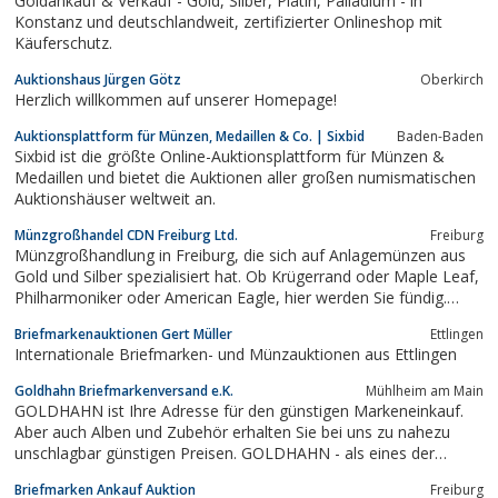
Goldankauf & Verkauf - Gold, Silber, Platin, Palladium - in
Konstanz und deutschlandweit, zertifizierter Onlineshop mit
Käuferschutz.
Auktionshaus Jürgen Götz
Oberkirch
Herzlich willkommen auf unserer Homepage!
Auktionsplattform für Münzen, Medaillen & Co. | Sixbid
Baden-Baden
Sixbid ist die größte Online-Auktionsplattform für Münzen &
Medaillen und bietet die Auktionen aller großen numismatischen
Auktionshäuser weltweit an.
Münzgroßhandel CDN Freiburg Ltd.
Freiburg
Münzgroßhandlung in Freiburg, die sich auf Anlagemünzen aus
Gold und Silber spezialisiert hat. Ob Krügerrand oder Maple Leaf,
Philharmoniker oder American Eagle, hier werden Sie fündig.
Goldmünzen und Silbermünzen in großer Auswahl.
Briefmarkenauktionen Gert Müller
Ettlingen
Internationale Briefmarken- und Münzauktionen aus Ettlingen
Goldhahn Briefmarkenversand e.K.
Mühlheim am Main
GOLDHAHN ist Ihre Adresse für den günstigen Markeneinkauf.
Aber auch Alben und Zubehör erhalten Sie bei uns zu nahezu
unschlagbar günstigen Preisen. GOLDHAHN - als eines der
größten Markenhäuser Europas - verfügt über den größten
Briefmarken Ankauf Auktion
Freiburg
Versandhaus-Lagerbestand in Deutschland. Auf fast 7.000 m2