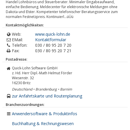
Handel Lohnbüros und Steuerberater. Minimaler Eingabeaufwand,
einfache Bedienung. Meldecenter für elektronische Meldungen ohne
Dakota und Elster. Kompetenter telefonischer Beratungsservice zum
normalen Festnetzpreis. Kontinuierl...üÜü
Kontaktmöglichkeiten:
Web:
www.quick-lohn.de
EMail:
Kontaktformular
Telefon:
030 / 80 95 20 7 20
Fax:
030 / 80 95 20 7 21
Postadresse:
Quick-Lohn Software GmbH
z. Hd. Herr Dipl.-Math Helmut Förder
Wiesenstr. 32
16230
Britz
Deutschland • Brandenburg • Barnim
zur Anfahrtskarte und Routenplanung
Branchenzuordnungen:
Anwendersoftware & Produktinfos
Buchhaltung & Rechnungswesen