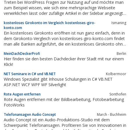
Treten bei WordPress Fragen zur Nutzung auf und möchte man
zum Beispiel wissen, wie sich eine mehrsprachige Webseite
verwirklichen lässt oder zufällige Artikel in der Sidebar angezeigt
werden können, ist wordpress-guru.de die richtige Anlaufstelle.
kostenloses Girokonto im Vergleich: kostenloses-giro-
Ismaning
konto.com
Ein kostenloses Girokonto eröffnen ist nun ganz einfach, denn in
dem Girokonto-Vergleich von kostenloses-giro-konto.com findet
man alle Banken aufgeführt, die ein kostenloses Girokonto ohne
Bedingungen anbieten. Übersichtlich werden alle Konditionen der
MeinDachDeckerProfi
Berlin
Girokonten dargestellt und miteinander in einen direkten
Hier finden sie den besten Dachdecker ihrer Stadt mit nur einem
Vergleich gesetzt....
Klick!
NET Seminare in C# und VB.NET
Kolbermoor
Windows Spezialist gibt Inhouse Schulungen in C# VB.NET
ASP.NET WCF WPF WF Silverlight
Rote Augen entfernen
Sonthofen
Rote Augen entfernen mit der Bildbearbeitung, Fotobearbeitung
FotoWorks
Telefonansagen Audio Concept
March - Buchheim
Audio Concept ist ein Audio-Produktions-Studio mit dem
Schwerpunkt Telefonansagen. Profitieren Sie von Innovationen in