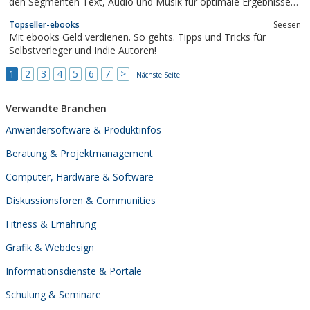
den Segmenten Text, Audio und Musik für optimale Ergebnisse
Ihrer Warteschleifen und Anrufbeantworter-ansagen. Wie dürfen
Topseller-ebooks
Seesen
wir Ihnen helfen?
Mit ebooks Geld verdienen. So gehts. Tipps und Tricks für
Selbstverleger und Indie Autoren!
1
2
3
4
5
6
7
>
Nächste Seite
Verwandte Branchen
Anwendersoftware & Produktinfos
Beratung & Projektmanagement
Computer, Hardware & Software
Diskussionsforen & Communities
Fitness & Ernährung
Grafik & Webdesign
Informationsdienste & Portale
Schulung & Seminare