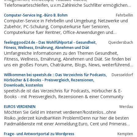
Telefonwarteschleifen, u.v.m.Zahlreiche Suchfilter ermöglichen
schnelle und treffsichere Musik-Ergebnisse, die sich perfekt in Ihr
Computer-Service Ing.-Büro B. Bohm
Fehrbellin
Projekt integrieren lassen.5 übersichtliche Lizenzmodelle stehen
Computer-Service in Fehrbellin und Umgebung. Netzwerke und
zur Verfügung und decken alle...
Zubehör, PC-Schulung, Computerkurse fuer Senioren,
Computerkurse fuer Rentner, Office-Anwendungen und
Warenwirtschaft, IT-Beratung, Internetzugang, DSL, Kostenlose
feelinggood24.de - Das Wohlfühlportal - Gesundheit,
Queidersbach
Druckerleihe, Laserdrucker, Faxgeraete, Farblaserdrucker,
Fitness, Wellness, Ernährung, Abnehmen und Diät
Multifunktionsgeraete, Datenrettung,...
Umfangreiche Informationen zu den Themen Gesundheit,
Fitness, Wellness, Ernährung, Abnehmen und Diät. Sie finden bei
uns ein großes Forum, Chaträume, Blogs, News, weiterführende
Links, Rezepte und Tools wie den Kcal-Verbrauchsrechner oder
Willkommen bei speetsh.de :: Das Verzeichnis für Podcasts,
Duesseldorf
Rauchstop-Ticker.
Hörbücher & E-Books - Preisvergleich, Rezensionen,
Downloads, kostenlos
speetsh.de ist das Verzeichnis für Podcasts, Hörbücher & E-
Books - mit Preisvergleich, Rezensionen & einer Community
EUROS VERDIENEN
Werdau
Möchten Sie Geld im Internet verdienen?kostenlos...ohne
Risiko..jederzeit kündbar!Kein Problem!Denn nur hier die besten
Paidmaildienste mit einer Anmeldung.Euro, Cent und Primeras
verdienen mit diesem Autoregger.
Frage- und Antwortportal zu Wordpress
Kempten