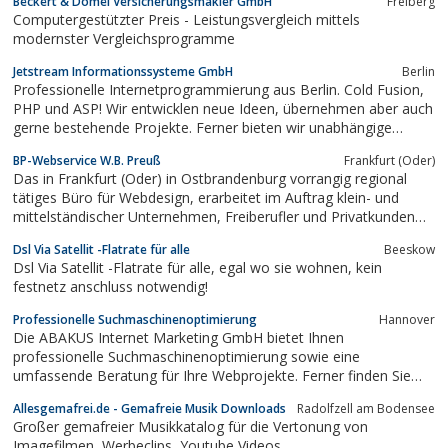
Beckert & Dömel Versicherungsmakler GmbH
Freiberg
ist beim Kauf von Kinderschuhen zu achten?Du suchst die
Computergestützter Preis - Leistungsvergleich mittels
Antwort auf eine dieser Fragen? Wir haben sie für Dich!...
modernster Vergleichsprogramme
Jetstream Informationssysteme GmbH
Berlin
Professionelle Internetprogrammierung aus Berlin. Cold Fusion,
PHP und ASP! Wir entwicklen neue Ideen, übernehmen aber auch
gerne bestehende Projekte. Ferner bieten wir unabhängige
Beratung bei der Auswahl von Internetdienstleistern.
BP-Webservice W.B. Preuß
Frankfurt (Oder)
Das in Frankfurt (Oder) in Ostbrandenburg vorrangig regional
tätiges Büro für Webdesign, erarbeitet im Auftrag klein- und
mittelständischer Unternehmen, Freiberufler und Privatkunden
kundenorientierte Internetpräsentationen. Hierbei wird dem
Dsl Via Satellit -Flatrate für alle
Beeskow
Kunden ein Gesamtpaket angeboten: Design, redaktionelle
Dsl Via Satellit -Flatrate für alle, egal wo sie wohnen, kein
Informationsaufbereitung, die...
festnetz anschluss notwendig!
Professionelle Suchmaschinenoptimierung
Hannover
Die ABAKUS Internet Marketing GmbH bietet Ihnen
professionelle Suchmaschinenoptimierung sowie eine
umfassende Beratung für Ihre Webprojekte. Ferner finden Sie
hier SEO Grundlagen, kostenlose Tipps, einen Überblick über
Allesgemafrei.de - Gemafreie Musik Downloads
Radolfzell am Bodensee
gängige SEO-Tools sowie das größte deutschsprachige Forum
Großer gemafreier Musikkatalog für die Vertonung von
für Suchmaschinenoptimierung.
Imagefilmen, Werbeclips, Youtube Videos,