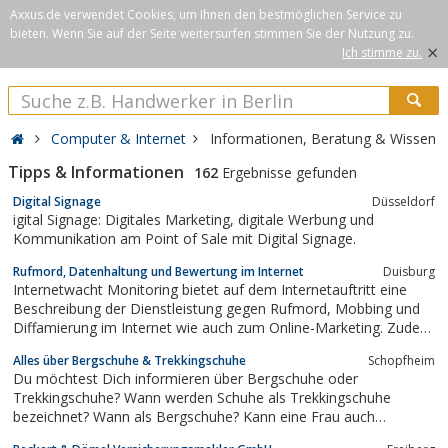
Axxus.de verwendet Cookies, um Ihnen den bestmöglichen Service zu
bieten. Wenn Sie auf der Seite weitersurfen stimmen Sie der Nutzung zu.
×
Ich stimme zu.
Computer & Internet
Informationen, Beratung & Wissen
Tipps & Informationen
162
Ergebnisse gefunden
Digital Signage
Düsseldorf
igital Signage: Digitales Marketing, digitale Werbung und
Kommunikation am Point of Sale mit Digital Signage.
Rufmord, Datenhaltung und Bewertung im Internet
Duisburg
Internetwacht Monitoring bietet auf dem Internetauftritt eine
Beschreibung der Dienstleistung gegen Rufmord, Mobbing und
Diffamierung im Internet wie auch zum Online-Marketing. Zudem
wird die Tätigkeit eines zertifizierten AdWords-Spezialisten am
Alles über Bergschuhe & Trekkingschuhe
Schopfheim
Beispiel einer GmbH beschrieben. Es finden sich übedies zuletzt
Du möchtest Dich informieren über Bergschuhe oder
Tipps zum Umgang mit...
Trekkingschuhe? Wann werden Schuhe als Trekkingschuhe
bezeichnet? Wann als Bergschuhe? Kann eine Frau auch
Herrenschuhe tragen, wenn sie passen? Und umgekehrt? Worauf