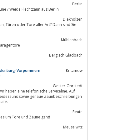
Berlin
rodukte, Bambussichtschutz, Sichtschutzzaun, Flechtzäune / Weide Flechtzaun aus Berlin
Diekholzen
Mühlenbach
Garagentore
Bergisch Gladbach
ecklenburg-Vorpommern
Kritzmow
n
Wester-Ohrstedt
 haben eine telefonische Serviceline. Auf
 Weidezauns sowie genaue Zaunbeschreibungen
safe.
Reute
 es um Tore und Zäune geht!
Meuselwitz