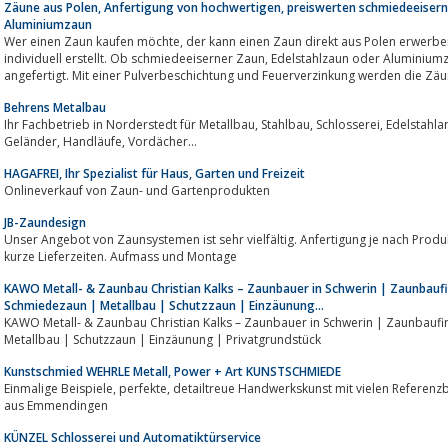
Zäune aus Polen, Anfertigung von hochwertigen, preiswerten schmiedeeisern
Aluminiumzaun
Wer einen Zaun kaufen möchte, der kann einen Zaun direkt aus Polen erwerben. Hier werden die Zäune fachmännisch und
individuell erstellt. Ob schmiedeeiserner Zaun, Edelstahlzaun oder Aluminiumzaun. Hier werden alle Metallzäune hochwertig
angefertigt. Mit einer Pulverbeschichtung und Feuerverzinkung werden die Zäun
Behrens Metalbau
Ihr Fachbetrieb in Norderstedt für Metallbau, Stahlbau, Schlosserei, Edelstahlarbeiten. Wir fertigen Gartentore, Zäune,
Geländer, Handläufe, Vordächer...
HAGAFREI, Ihr Spezialist für Haus, Garten und Freizeit
Onlineverkauf von Zaun- und Gartenprodukten
JB-Zaundesign
Unser Angebot von Zaunsystemen ist sehr vielfältig. Anfertigung je nach Produkt, individuell in allen Maßen. Permane
kurze Lieferzeiten. Aufmass und Montage
KAWO Metall- & Zaunbau Christian Kalks – Zaunbauer in Schwerin | Zaunbau
Schmiedezaun | Metallbau | Schutzzaun | Einzäunung...
KAWO Metall- & Zaunbau Christian Kalks – Zaunbauer in Schwerin | Zaunbau
Metallbau | Schutzzaun | Einzäunung | Privatgrundstück
Kunstschmied WEHRLE Metall, Power + Art KUNSTSCHMIEDE
Einmalige Beispiele, perfekte, detailtreue Handwerkskunst mit vielen Referenzbildern von Schmiedemeister Meinrad Wehrle
aus Emmendingen
KÜNZEL Schlosserei und Automatiktürservice