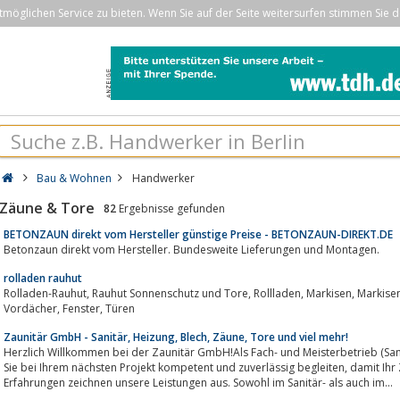
öglichen Service zu bieten. Wenn Sie auf der Seite weitersurfen stimmen Sie d
Bau & Wohnen
Handwerker
Zäune & Tore
82
Ergebnisse gefunden
BETONZAUN direkt vom Hersteller günstige Preise - BETONZAUN-DIREKT.DE
Betonzaun direkt vom Hersteller. Bundesweite Lieferungen und Montagen.
rolladen rauhut
Rolladen-Rauhut, Rauhut Sonnenschutz und Tore, Rollladen, Markisen, Markisen, Garagentore, Insektenschutz, Beschattungen,
Vordächer, Fenster, Türen
Zaunitär GmbH - Sanitär, Heizung, Blech, Zäune, Tore und viel mehr!
Herzlich Willkommen bei der Zaunitär GmbH!Als Fach- und Meisterbetrieb (Sani
Sie bei Ihrem nächsten Projekt kompetent und zuverlässig begleiten, damit Ihr Zuhause zu einer Wolfühloase wird. Jahrelange
Erfahrungen zeichnen unsere Leistungen aus. Sowohl im Sanitär- als auch im...