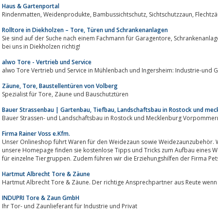
Haus & Gartenportal
Rindenmatten, Weidenp
Rolltore in Diekholzen – Tore, Türen und Schrankenanlagen
Sie sind auf der Suche nach einem Fachmann für Garagentore, Schrankenanlagen, Türen oder Tore aller Art? Dann sind Sie
bei uns in Diekholzen richtig!
alwo Tore - Vertrieb und Service
alwo Tore Vertrieb und Service in Mühlenbach und Ingersheim: Industrie-und 
Zäune, Tore, Baustellentüren von Volberg
Spezialist für Tore, Zäune und Bauschutztüren
Bauer Strassenbau | Gartenbau, Tiefbau, Landschaftsbau in Rostock und m
Bauer Strassen- und Landschaftsbau in Rostock und Mecklenburg Vorpommer
Firma Rainer Voss e.Kfm.
Unser Onlineshop führt Waren für den Weidezaun sowie Weidezaunzubehör. Wir
unsere Homepage finden sie kostenlose Tipps und Tricks zum Aufbau eines
für einzelne Tiergruppen. Zudem führen wir die Erziehungshilfen der Firma Pet
Hartmut Albrecht Tore & Zäune
Hartmut Albrecht Tore & Zäune. Der richtige Ansprechpartner aus Reute wenn
INDUPRI Tore & Zaun GmbH
Ihr Tor- und Zaunlieferant für Industrie und Privat