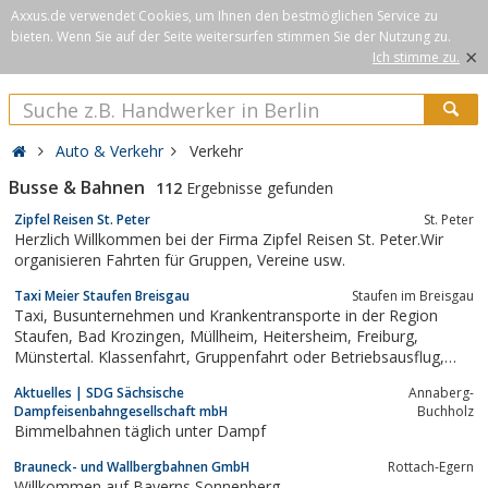
Axxus.de verwendet Cookies, um Ihnen den bestmöglichen Service zu
bieten. Wenn Sie auf der Seite weitersurfen stimmen Sie der Nutzung zu.
×
Ich stimme zu.
Auto & Verkehr
Verkehr
Busse & Bahnen
112
Ergebnisse gefunden
Zipfel Reisen St. Peter
St. Peter
Herzlich Willkommen bei der Firma Zipfel Reisen St. Peter.Wir
organisieren Fahrten für Gruppen, Vereine usw.
Taxi Meier Staufen Breisgau
Staufen im Breisgau
Taxi, Busunternehmen und Krankentransporte in der Region
Staufen, Bad Krozingen, Müllheim, Heitersheim, Freiburg,
Münstertal. Klassenfahrt, Gruppenfahrt oder Betriebsausflug,
Schülerbeförderung, Schulbus.
Aktuelles | SDG Sächsische
Annaberg-
Dampfeisenbahngesellschaft mbH
Buchholz
Bimmelbahnen täglich unter Dampf
Brauneck- und Wallbergbahnen GmbH
Rottach-Egern
Willkommen auf Bayerns Sonnenberg