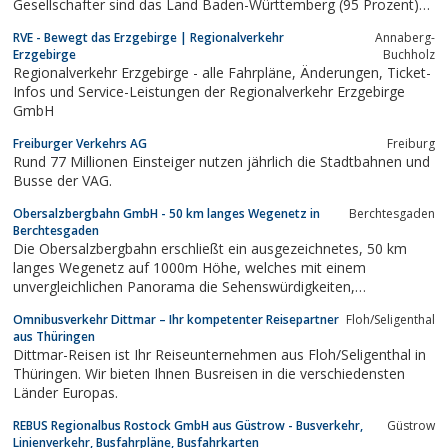
Gesellschafter sind das Land Baden-Württemberg (95 Prozent)
sowie der Landkreis Sigmaringen und der Zollernalbkreis (jeweils
RVE - Bewegt das Erzgebirge | Regionalverkehr
Annaberg-
2, 5 Prozent). Unser Unternehmenssitz und unsere
Erzgebirge
Buchholz
Hauptverwaltung befinden sich in Lahr im...
Regionalverkehr Erzgebirge - alle Fahrpläne, Änderungen, Ticket-
Infos und Service-Leistungen der Regionalverkehr Erzgebirge
GmbH
Freiburger Verkehrs AG
Freiburg
Rund 77 Millionen Einsteiger nutzen jährlich die Stadtbahnen und
Busse der VAG.
Obersalzbergbahn GmbH - 50 km langes Wegenetz in
Berchtesgaden
Berchtesgaden
Die Obersalzbergbahn erschließt ein ausgezeichnetes, 50 km
langes Wegenetz auf 1000m Höhe, welches mit einem
unvergleichlichen Panorama die Sehenswürdigkeiten,
unverwechselbaren Einkehrmöglichkeiten und ein breites
Omnibusverkehr Dittmar – Ihr kompetenter Reisepartner
Floh/Seligenthal
Freizeitangebot verbindet.
aus Thüringen
Dittmar-Reisen ist Ihr Reiseunternehmen aus Floh/Seligenthal in
Thüringen. Wir bieten Ihnen Busreisen in die verschiedensten
Länder Europas.
REBUS Regionalbus Rostock GmbH aus Güstrow - Busverkehr,
Güstrow
Linienverkehr, Busfahrpläne, Busfahrkarten