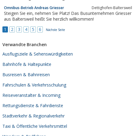
Shuttlebusse zu Festivalen, Messen oder andere Groß-Events.
Omnibus-Betrieb Andreas Griesser
Dettighofen-Baltersweil
Steigen Sie ein, nehmen Sie Platz! Das Busunternehmen Griesser
aus Baltersweil heißt Sie herzlich willkommen!
1
2
3
4
5
6
Nächste Seite
Verwandte Branchen
Ausflugsziele & Sehenswürdigkeiten
Bahnhöfe & Haltepunkte
Busreisen & Bahnreisen
Fahrschulen & Verkehrsschulung
Reiseveranstalter & Incoming
Rettungsdienste & Fahrdienste
Stadtverkehr & Regionalverkehr
Taxi & Öffentliche Verkehrsmittel