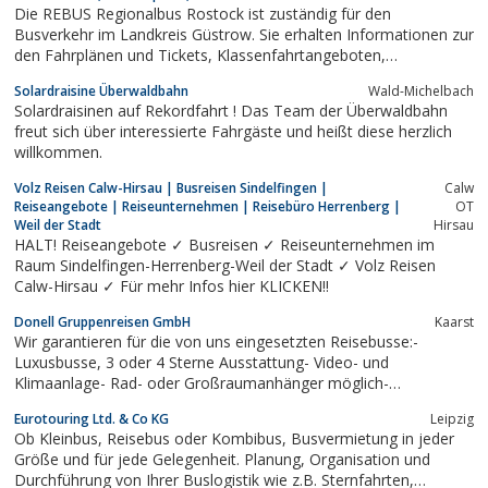
Die REBUS Regionalbus Rostock ist zuständig für den
Busverkehr im Landkreis Güstrow. Sie erhalten Informationen zur
den Fahrplänen und Tickets, Klassenfahrtangeboten,
Ausflugszielen und Mietbussen der REBUS Reginalbus Rostock
Solardraisine Überwaldbahn
Wald-Michelbach
GmbH
Solardraisinen auf Rekordfahrt ! Das Team der Überwaldbahn
freut sich über interessierte Fahrgäste und heißt diese herzlich
willkommen.
Volz Reisen Calw-Hirsau | Busreisen Sindelfingen |
Calw
Reiseangebote | Reiseunternehmen | Reisebüro Herrenberg |
OT
Weil der Stadt
Hirsau
HALT! Reiseangebote ✓ Busreisen ✓ Reiseunternehmen im
Raum Sindelfingen-Herrenberg-Weil der Stadt ✓ Volz Reisen
Calw-Hirsau ✓ Für mehr Infos hier KLICKEN!!
Donell Gruppenreisen GmbH
Kaarst
Wir garantieren für die von uns eingesetzten Reisebusse:-
Luxusbusse, 3 oder 4 Sterne Ausstattung- Video- und
Klimaanlage- Rad- oder Großraumanhänger möglich-
Höchstmaß an Sicherheitseinrichtungen- Geschultes und
Eurotouring Ltd. & Co KG
Leipzig
freundliches Personal- Festpreise- ökologische Pendelpreise-
Ob Kleinbus, Reisebus oder Kombibus, Busvermietung in jeder
Fachkompetente BeratungUnser Fuhrpark...
Größe und für jede Gelegenheit. Planung, Organisation und
Durchführung von Ihrer Buslogistik wie z.B. Sternfahrten,