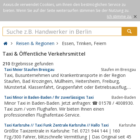
Axxus.de verwendet Cookies, um Ihnen den bestmöglichen Service zu
bieten. Wenn Sie auf der Seite weitersurfen stimmen Sie der Nutzung zu.
×
Ich stimme zu.
Reisen & Regionen
Essen, Trinken, Feiern
Taxi & Öffentliche Verkehrsmittel
210
Ergebnisse gefunden
Taxi Meier Staufen Breisgau
Staufen im Breisgau
Taxi, Busunternehmen und Krankentransporte in der Region
Staufen, Bad Krozingen, Müllheim, Heitersheim, Freiburg,
Münstertal. Klassenfahrt, Gruppenfahrt oder Betriebsausflug,
Schülerbeförderung, Schulbus.
Taxi Minor in Baden-Baden / Ihr zuverlässiges Taxi
Baden-Baden
Minor Taxi in Baden-Baden. Jetzt anfragen: ☎ 01578 / 4008930.
Taxi zum / vom Flughafen. Wir bieten Ihnen einen
professionellen Flughafentaxi-Service.
Taxi Karlsruhe // Taxi Funk Zentrale Karlsruhe // Hallo Taxi
Karlsruhe
Größte Taxizentrale in Karlsruhe: Tel. 0721 944 144 | 160
Fzg./300 Fahrer, blitzschnelle Vermittlung | Das Original seit 45