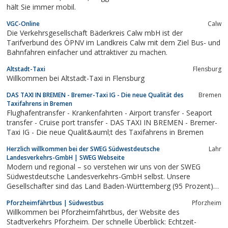
hält Sie immer mobil.
VGC-Online
Calw
Die Verkehrsgesellschaft Bäderkreis Calw mbH ist der
Tarifverbund des ÖPNV im Landkreis Calw mit dem Ziel Bus- und
Bahnfahren einfacher und attraktiver zu machen.
Altstadt-Taxi
Flensburg
Willkommen bei Altstadt-Taxi in Flensburg
DAS TAXI IN BREMEN - Bremer-Taxi IG - Die neue Qualität des
Bremen
Taxifahrens in Bremen
Flughafentransfer - Krankenfahrten - Airport transfer - Seaport
transfer - Cruise port transfer - DAS TAXI IN BREMEN - Bremer-
Taxi IG - Die neue Qualit&auml;t des Taxifahrens in Bremen
Herzlich willkommen bei der SWEG Südwestdeutsche
Lahr
Landesverkehrs-GmbH | SWEG Webseite
Modern und regional – so verstehen wir uns von der SWEG
Südwestdeutsche Landesverkehrs-GmbH selbst. Unsere
Gesellschafter sind das Land Baden-Württemberg (95 Prozent)
sowie der Landkreis Sigmaringen und der Zollernalbkreis (jeweils
Pforzheimfährtbus | Südwestbus
Pforzheim
2, 5 Prozent). Unser Unternehmenssitz und unsere
Willkommen bei Pforzheimfährtbus, der Website des
Hauptverwaltung befinden sich in Lahr im...
Stadtverkehrs Pforzheim. Der schnelle Überblick: Echtzeit-