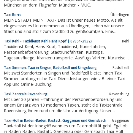
München un dem Flughafen München - MUC.
Taxi Borrs
Überlingen
MEINE STADT MEIN TAXI - Das ist unser neues Motto. Als alt
eingesessenes Unternehmen aus Überlingen, lieben wir unsere
Stadt und sind stolz zum Stadtbild zu geh&ouml;ren. Eine
angenehme Fahrt f&uuml;r die B&uuml;rger &Uuml;berlingen's
Taxi Kehl - Taxidienst Kehl Hans Kopf | 07851-3932)
Kehl
ist unsere Pr&auml;misse. Wenn Sie zufrieden sind, sind wir es
Taxidienst Kehl, Hans Kopf, Taxidienst, Kurierfahrten,
auch ...
Personenbefoerderung, Stadtrundfahrten, Kurztrips,
Tagesausfluege, Krankentransporte, Ausflugsfahrten, Kurzreisen,
Tagestouren, Uwe Ott
Taxi Simmen: Taxi in Singen, Radolfzell und Umgebung
Radolfzell
Mit zwei Standorten in Singen und Radolfzell bietet Ihnen Taxi
Simmen umfangreiche Taxi Dienstleistungen wie z.B. einer Taxi
App und Online-Buchung.
Taxi Zentrale Ravensburg
Ravensburg
Mit über 30 Jahren Erfahrung in der Personenbeförderung und
einem Einsatz von 13 modernen Taxen, steht die Taxizentrale
Ravensburg Ihnen rund um die Uhr zur Verfügung. Unser
engagiertes Team ...
Taxi-Holl in Baden-Baden, Rastatt, Gaggenau und Gernsbach
Gaggenau
Taxi-Holl ist der Inbegriff wenn es um Taximobilität geht. Egal ob
in Baden-Baden, Rastatt, Gaggenau oder Gernsbach Taxi-Holl