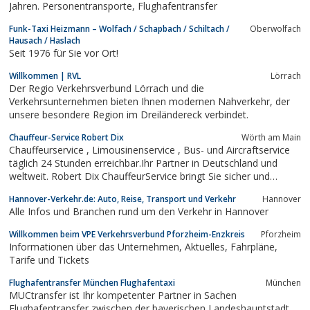
Jahren. Personentransporte, Flughafentransfer
Funk-Taxi Heizmann – Wolfach / Schapbach / Schiltach /
Oberwolfach
Hausach / Haslach
Seit 1976 für Sie vor Ort!
Willkommen | RVL
Lörrach
Der Regio Verkehrsverbund Lörrach und die
Verkehrsunternehmen bieten Ihnen modernen Nahverkehr, der
unsere besondere Region im Dreiländereck verbindet.
Chauffeur-Service Robert Dix
Wörth am Main
Chauffeurservice , Limousinenservice , Bus- und Aircraftservice
täglich 24 Stunden erreichbar.Ihr Partner in Deutschland und
weltweit. Robert Dix ChauffeurService bringt Sie sicher und
exklusiv an Ihr Ziel. Die Philosophie unseres Unternehmens
Hannover-Verkehr.de: Auto, Reise, Transport und Verkehr
Hannover
basiert auf Diskretion und Weitsicht, Kompetenz und Flexibilität,
Alle Infos und Branchen rund um den Verkehr in Hannover
Individualität...
Willkommen beim VPE Verkehrsverbund Pforzheim-Enzkreis
Pforzheim
Informationen über das Unternehmen, Aktuelles, Fahrpläne,
Tarife und Tickets
Flughafentransfer München Flughafentaxi
München
MUCtransfer ist Ihr kompetenter Partner in Sachen
Flughafentransfer zwischen der bayerischen Landeshauptstadt