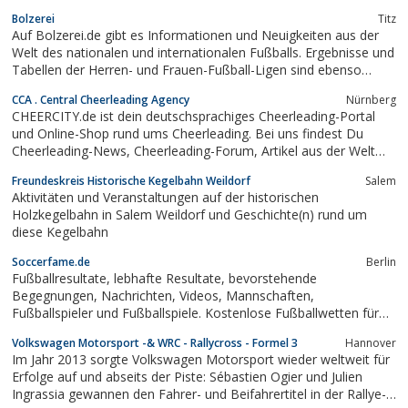
Bolzerei
Titz
Auf Bolzerei.de gibt es Informationen und Neuigkeiten aus der
Welt des nationalen und internationalen Fußballs. Ergebnisse und
Tabellen der Herren- und Frauen-Fußball-Ligen sind ebenso
abrufbar wie Fußball-Videos und lustige Clips.
CCA . Central Cheerleading Agency
Nürnberg
CHEERCITY.de ist dein deutschsprachiges Cheerleading-Portal
und Online-Shop rund ums Cheerleading. Bei uns findest Du
Cheerleading-News, Cheerleading-Forum, Artikel aus der Welt
des Cheerleadings, Cheer-Diarys und Cheerleading-Bilder von
Freundeskreis Historische Kegelbahn Weildorf
Salem
vielen Cheerleader-Events. In unserem Cheerleader-Archiv
Aktivitäten und Veranstaltungen auf der historischen
erklären wir dir Fachbegriffe aus dem...
Holzkegelbahn in Salem Weildorf und Geschichte(n) rund um
diese Kegelbahn
Soccerfame.de
Berlin
Fußballresultate, lebhafte Resultate, bevorstehende
Begegnungen, Nachrichten, Videos, Mannschaften,
Fußballspieler und Fußballspiele. Kostenlose Fußballwetten für
die Wеttbewerbe, Quiz und viele andere Fußball
Volkswagen Motorsport -& WRC - Rallycross - Formel 3
Hannover
Herausforderungen.
Im Jahr 2013 sorgte Volkswagen Motorsport wieder weltweit für
Erfolge auf und abseits der Piste: Sébastien Ogier und Julien
Ingrassia gewannen den Fahrer- und Beifahrertitel in der Rallye-