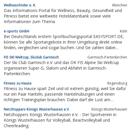
Weltmeisterschaft, und auch der Herstellertitel ging an das Team
Wellnessfinder e. K.
München
aus Hannover
Das Informations-Portal für Wellness, Beauty, Gesundheit und
Fitness bietet eine weltweite Hoteldatenbank sowie viele
Informationen zum Thema
e-sports GmbH
Köln
Bei Deutschlands erstem Sportbuchungsportal EASYSPORT.DE,
können Sie alle Sportangebote in Ihrer Umgebung direkt online
finden, vergleichen und sogar buchen. Und Sie zahlen dabei
immer den besten Preis und garantiert nie mehr als beim
FIS SKI Weltcup, Skiclub Garmisch
Garmisch-Partenkirchen
Anbieter vor Ort.Alle Sportangebote können übersichtlich und auf
Der Ski Club Garmisch e.V. und das OK FIS Alpine Ski-Weltcup
einen Blick mit einander...
organisieren Super-G, Slalom und Abfahrt in Garmisch-
Partenkirchen.
Fitness zu Hause
Regensburg
Fitness zu Hause spart Zeit und ist extrem günstig, weil Sie dafür
nur ein Paar Hanteln, passende Hantelnübungen und einen
richtigen Trainingsplan brauchen. Dabei darf die Lust am
Fitnesstraining natürlich nicht fehlen!
Netzhoppers Königs Wusterhausen e.V.
Königs Wusterhausen
Netzhoppers Königs Wusterhausen e.V. - Der Sportverein in
Königs Wusterhausen für Volleyball, Beachvolleyball und
Cheerleading.