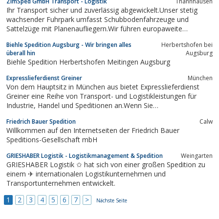
ZimSped GmbH Transport - Logistik
Thannhausen
Ihr Transport sicher und zuverlässig abgewickelt.Unser stetig
wachsender Fuhrpark umfasst Schubbodenfahrzeuge und
Sattelzüge mit Planenaufliegern.Wir führen europaweite
Transporte durch.Disposition:Stefan ZimmermannTel. +49
Biehle Spedition Augsburg - Wir bringen alles
Herbertshofen bei
8281/99973410Mobil +49 151/50034466E-Mail:
überall hin
Augsburg
sz@zimsped.deRobert DoblerTel. +49 8281/99973411Mobil
Biehle Spedition Herbertshofen Meitingen Augsburg
+49...
Expresslieferdienst Greiner
München
Von dem Hauptsitz in München aus bietet Expresslieferdienst
Greiner eine Reihe von Transport- und Logistikleistungen für
Industrie, Handel und Speditionen an.Wenn Sie
Expresslieferdienst Greiner bereits kennen gelernt haben, wissen
Friedrich Bauer Spedition
Calw
Sie, dass Qualität das oberste Gebot ist.
Willkommen auf den Internetseiten der Friedrich Bauer
Speditions-Gesellschaft mbH
GRIESHABER Logistik - Logistikmanagement & Spedition
Weingarten
GRIESHABER Logistik ✩ hat sich von einer großen Spedition zu
einem ✈ internationalen Logistikunternehmen und
Transportunternehmen entwickelt.
1
2
3
4
5
6
7
>
Nächste Seite