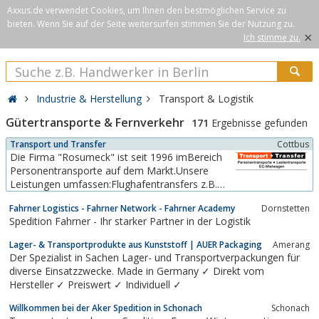
Axxus.de verwendet Cookies, um Ihnen den bestmöglichen Service zu
bieten. Wenn Sie auf der Seite weitersurfen stimmen Sie der Nutzung zu.
×
Ich stimme zu.
Industrie & Herstellung
Transport & Logistik
Gütertransporte & Fernverkehr
171
Ergebnisse gefunden
Transport und Transfer
Cottbus
Die Firma "Rosumeck" ist seit 1996 imBereich
Personentransporte auf dem Markt.Unsere
Leistungen umfassen:Flughafentransfers z.B.
nach Berlin,Leipzig, Dresden aber auch
Fahrner Logistics - Fahrner Network - Fahrner Academy
Dornstetten
Kurierfahrtenbundesweit und Transport von
Spedition Fahrner - Ihr starker Partner in der Logistik
Möbeln undGütern sowie Mietwagenvermittlung
Lager- & Transportprodukte aus Kunststoff | AUER Packaging
Amerang
Der Spezialist in Sachen Lager- und Transportverpackungen für
diverse Einsatzzwecke. Made in Germany ✓ Direkt vom
Hersteller ✓ Preiswert ✓ Individuell ✓
Willkommen bei der Aker Spedition in Schonach
Schonach