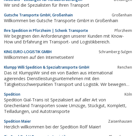
Wir sind die Spezialisten für Ihren Transport
Gutsche Transporte GmbH, Großenhain
Großenhain
Willkommen bei Gutsche Transporte GmbH in Großenhain
Ihre Spedition in Pforzheim | Schenk Transporte
Pforzheim
Wir begegnen den Anforderungen unserer Kunden mit Know-
How und Erfahrung im Transport- und Logistikbereich.
KING EURO-LOGISTIK GMBH
Schramberg-Sulgen
Willkommen auf den Internetseiten!
Klumpp Willi Spedition & Spezialtransporte GmbH
Renchen
Das ist KlumppWir sind ein von Baden aus international
agierendes Dienstleistungsunternehmen mit den
Tätigkeitsschwerpunkten Transport und Logistik. Wir bewegen
nicht nur Güter: von A wie Amsterdam nach B wie Budapest. Wir
Spedition
Köln
bewegen auch unsere Kunden: mit einer ungewohnten
Spedition Gial-Trans ist Spezialisiert auf aller Art von
Leidenschaft für alles, was mit Frachten, Terminen und...
Griechenland Transporten sowie Umzüge, Stückgut, Komplett,
Teilladungen, und Autotransporte
Spedition Maier
Zaisenhausen
Herzlich willkommen bei der Spedition Rolf Maier!