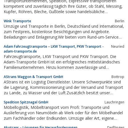
Transportunternehmen, Spedition, ExpressWir transportieren
kompetent und zuverlässig täglich Ihre Güter, ob Stahl, Messing,
Kupfer, Röhren, Bleche, Gußteile sowie handelsübliche
Palettenware.Mit unserem qualifizierten Team kommt Ihre Ware
Wink Transporte
Berlin
zuverlässig ans Ziel.süddeutschen RaumUnser moderner
Umzüge und Transporte in Berlin, Deutschland und International,
Fuhrpark besteht...
zum Festpreis, kostenlose Besichtigungen und Angebote.
Beiladungen und Einlagerung.Wir bieten vom Rund-um-Service
bis hin zur reinen Transportleistung.
Adam Fahrzeugtransporte – LKW Transport, PKW Transport -
Neuried
adam-transporte.de
Fahrzeugtransporte, LKW Transport und PKW Transport. Die
Adam-Transporte GmbH ist ein erfolgreiches mittelständisches
Familienunternehmen. Hinzu kommen zuverlässige und
kompetente Mitarbeiter, die das angenehme Umfeld des
AStrans Waggon & Transport GmbH
Bottrop
Familienbetriebs schätzen und unterstützen. Hohe Qualität,
AStrans ist ein Logistig Dienstleister. Unsere Schwerpunkte sind
Landverkehr Deutschland, Dänemark, Norwegen,...
die Lagerung, Kommissionierung und der Versand und Transport
zu Lande, zu Wasser und der Luft.Zusätzlich besitzt unser
Unternehmen eine Kesselwaggonreinigung und kümmert sich um
Spedition Spitznagel GmbH
Lauchringen
die Beschichtung und Reparatur von Transportgefäßen und
Möbellogistik, Möbeltransport vom Profi: Transporte und
Behältern aller Art.
Auslieferung von Neumöbeln ab Werk oder für den Möbelhandel
zum Fachhändler oder Endkunden. Umzüge aller Art, eigene
klimatisierte Möbel-Lager.
Akotrans – Lösungen für Herausforderungen
Deißlingen