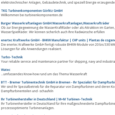
elektrotechnischer Anlagen, Gebäudetechnik, und speziell En
TKG Turbinenkomponenten Görlitz GmbH
Willkommen bei turbinenkomponenten.de
Burger Wasserkraftanlagen GmbH:Wasserkraftanlagen,Wasserkrafträder
Ob zur Energiegewinnung die WasserKraftRäder oder als Attraktion im Garten, Park oder auf dem Gemeindeplatz di
WasserSpielRäder. Wir können sicherlich auch Ihre Radwünsche erfüllen
enertec Kraftwerke GmbH - BHKW Manufaktur | CHP units | Plantas de cogen
Die enertec Kraftwerke GmbH fertigt robuste BHKW-Module von 20 bis 530 kW Leistung, mit denen sie effiz
Lösungen für alle Anwendungen realisiert.
Turbo-Technik
Your reliable service and maintenance partner for shipping, 
Watec
...umfassendes Know-how rund um das Thema Wasserkraft
BTT - Bremer Turbinentechnik GmbH in Bremen - Ihr Spezialist für Dampfturb
Wir sind Ihr Spezialbetrieb für die Reparatur von Dampfturbinen und deren 
Dampfturbinenteilen und -schaufeln
Ihr Turbinenhersteller in Deutschland | M+M Turbinen-Technik
Ihr Turbinenhersteller in Deutschland für Ihre maßgeschneiderte Dampfturbine.
prozessoptimierte Turbinenanlagen.