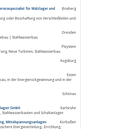
vicespezialist für Wälzlager und
Boxberg
Dresden
tebau | Stahlwasserbau
Pleystein
Revision und Reparatur von Wasserkraftanlagen, Modernisierung, Automatisierung, Neue Turbinen, Stahlwasserbau.
Augsburg
Essen
bau, in der Energierückgewinnung und in der
Schönau
anlagen GmbH
Karlsruhe
Hersteller von Francis-Turbinen, Wasserrädern, hydraulischen Rechenreinigern, Stahlwasserbauten und Schaltanlagen
ng, Mittelspannungsanlagen
Korbußen