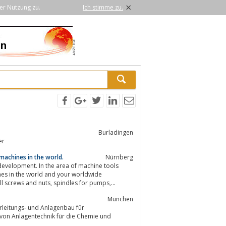
×
er Nutzung zu.
Ich stimme zu.
Burladingen
er
 machines in the world.
Nürnberg
velopment. In the area of machine tools
nes in the world and your worldwide
technology partner who can offer you the complete manufactured range of ball screws and nuts, spindles for pumps,...
München
leitungs- und Anlagenbau für