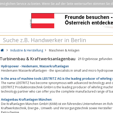
öglichen Service zu bieten. Wenn Sie auf der Seite weitersurfen stimmen Sie d
Industrie & Herstellung
Maschinen & Anlagen
Turbinenbau & Kraftwerksanlagenbau
21
Ergebnisse gefunden
Hydropower - Heidemann, Wasserkraftanlagen
Heidemann Wasserkraftanlagen - the specialists in small and micro hydropow
In the area of machine tools LEISTRITZ AG is the leading producer of whirling
The name LEISTRITZ has become synonymous with advanced technology and de
LEISTRITZ Produktionstechnik GmbH is the leading producer of whirling machi
Anlagenbau Kraftanlagen München:
Die Kraftanlagen München GmbH (KAM) ist ein führendes Unternehmen im Rohr
Kraftwerkstechnik, Energie-, Umwelt- und Versorgungstechnik sowie Hersteller von Anlagentechnik für die Chemie und
Petrochemie.