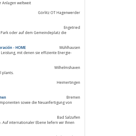
ergie erzeugender Anlagen weltweit
Görlitz OT Hagenwerder
Engetried
e
eración - HOME
Mühlhausen
iente Energie-
Wilhelmshaven
navy and industrial plants.
Heimertingen
inen
Bremen
Komponenten sowie die Neuanfertigung von
Bad Salzuflen
 Auf internationaler Ebene liefern wir Ihnen