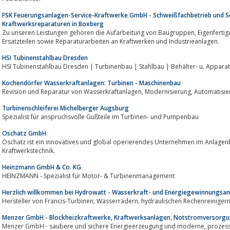
FSK Feuerungsanlagen-Service-Kraftwerke GmbH - Schweißfachbetrieb und Ser
Kraftwerksreparaturen in Boxberg
Zu unseren Leistungen gehören die Aufarbeitung von Baugruppen, Eigenfertigung oder Beschaffung von Verschleißteilen und
Ersatzteilen sowie Reparaturarbeiten an Kraftwerken und Industrieanlagen.
HSI Tubinenstahlbau Dresden
HSI Tubinenstahlbau Dresden | Turbinenbau | Stahlbau | Behälter- u. Appara
Kochendörfer Wasserkraftanlagen: Turbinen - Maschinenbau
Turbinenschleiferei Michelberger Augsburg
Spezialist für anspruchsvolle Gußteile im Turbinen- und Pumpenbau
Oschatz GmbH
Oschatz ist ein innovatives und global operierendes Unternehmen im Anlagen
Kraftwerkstechnik.
Heinzmann GmbH & Co. KG
HEINZMANN - Spezialist für Motor- & Turbinenmanagement
Herzlich willkommen bei Hydrowatt - Wasserkraft- und Energiegewinnungs
Menzer GmbH - Blockheizkraftwerke, Kraftwerksanlagen, Notstromversorgu
Menzer GmbH - saubere und sichere Energieerzeugung und moderne, prozesssichere Energieverteilung...Errichtung