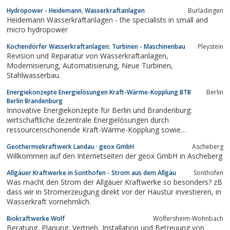
sowie Hersteller von Anlagentechnik für die Chemie und
Hydropower - Heidemann, Wasserkraftanlagen
Burladingen
Petrochemie.
Heidemann Wasserkraftanlagen - the specialists in small and
micro hydropower
Kochendörfer Wasserkraftanlagen: Turbinen - Maschinenbau
Pleystein
Revision und Reparatur von Wasserkraftanlagen,
Modernisierung, Automatisierung, Neue Turbinen,
Stahlwasserbau.
Energiekonzepte Energielösungen Kraft-Wärme-Kopplung BTB
Berlin
Berlin Brandenburg
Innovative Energiekonzepte für Berlin und Brandenburg:
wirtschaftliche dezentrale Energielösungen durch
ressourcenschonende Kraft-Wärme-Kopplung sowie
Absorptionskälte und Nahwärmesysteme.Service aus einer Hand:
Geothermiekraftwerk Landau · geox GmbH
Ascheberg
von der individuellen Konzeptionierung über die Finanzierung und
Willkommen auf den Internetseiten der geox GmbH in Ascheberg
Betriebsführung bis hin zur Stromabrechnung und...
Allgäuer Kraftwerke in Sonthofen - Strom aus dem Allgäu
Sonthofen
Was macht den Strom der Allgäuer Kraftwerke so besonders? zB
dass wir in Stromerzeugung direkt vor der Haustür investieren, in
Wasserkraft vornehmlich.
Biokraftwerke Wolf
Wölfersheim-Wohnbach
Beratung, Planung, Vertrieb, Installation und Betreuung von