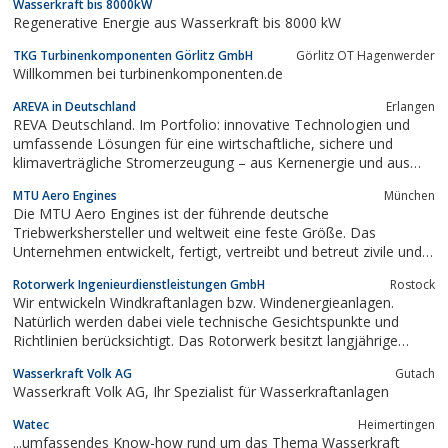
Wasserkraft bis 8000kW
Regenerative Energie aus Wasserkraft bis 8000 kW
TKG Turbinenkomponenten Görlitz GmbH
Görlitz OT Hagenwerder
Willkommen bei turbinenkomponenten.de
AREVA in Deutschland
Erlangen
REVA Deutschland. Im Portfolio: innovative Technologien und
umfassende Lösungen für eine wirtschaftliche, sichere und
klimaverträgliche Stromerzeugung – aus Kernenergie und aus
Erneuerbaren Energien (Offshore-Wind und Energiespeicherung).
MTU Aero Engines
München
Die MTU Aero Engines ist der führende deutsche
Triebwerkshersteller und weltweit eine feste Größe. Das
Unternehmen entwickelt, fertigt, vertreibt und betreut zivile und
militärische Luftfahrtantriebe aller Schub- und Leistungsklassen
Rotorwerk Ingenieurdienstleistungen GmbH
Rostock
sowie stationäre Industriegasturbinen.
Wir entwickeln Windkraftanlagen bzw. Windenergieanlagen.
Natürlich werden dabei viele technische Gesichtspunkte und
Richtlinien berücksichtigt. Das Rotorwerk besitzt langjährige
Erfahrungen bei der Entwicklung von Windenergieanlagen aber
Wasserkraft Volk AG
Gutach
auch bei der Dimensionierung und Simulation. Durch die FEM
Wasserkraft Volk AG, Ihr Spezialist für Wasserkraftanlagen
(Finite Elemente Methode) Berechnung...
Watec
Heimertingen
...umfassendes Know-how rund um das Thema Wasserkraft