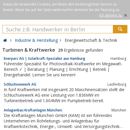
Axxus.de verwendet Cookies, um Ihnen den bestmöglichen Service zu
bieten. Wenn Sie auf der Seite weitersurfen stimmen Sie der Nutzung zu.
×
Ich stimme zu.
Industrie & Herstellung
Energiewirtschaft & Technik
Turbinen & Kraftwerke
29
Ergebnisse gefunden
Enerparc AG | Solarkraft-Spezialist aus Hamburg
Hamburg
Führender Spezialist für Photovoltaik-Kraftwerke im Megawatt-
Bereich ✓ | Beratung | Planung | Errichtung | Betrieb |
Energiehandel. Lernen Sie uns kennen!
Schluchseewerk AG
Laufenburg
In fünf Kraftwerken mit insgesamt 20 Maschinensätzen stellt die
Schluchseewerk AG eine Leistung von 1.836MW im
Turbinenbetrieb und 1.604MW im Pumpbetrieb bereit.
Anlagenbau Kraftanlagen München:
München
Die Kraftanlagen München GmbH (KAM) ist ein führendes
Unternehmen im Rohrleitungs- und Anlagenbau für
Kraftwerkstechnik, Energie-, Umwelt- und Versorgungstechnik