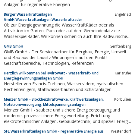
Anlagen für regenerative Energien
Burger Wasserkraftanlagen
Engetried
GmbH:Wasserkraftanlagen,Wasserkrafträder
Ob zur Energiegewinnung die WasserKraftRäder oder als
Attraktion im Garten, Park oder auf dem Gemeindeplatz die
WasserSpielRäder. Wir können sicherlich auch Ihre Radwünsche
erfüllen
GMB GmbH
Senftenberg
GMB GmbH - Der Servicepartner für Bergbau, Energie, Umwelt
und Bau aus der Lausitz Wir bringen´s auf den Punkt!
Geschäftsbereiche, Technologien, Referenzen
Herzlich willkommen bei Hydrowatt - Wasserkraft- und
Karlsruhe
Energiegewinnungsanlagen GmbH
Hersteller von Francis-Turbinen, Wasserrädern, hydraulischen
Rechenreinigern, Stahlwasserbauten und Schaltanlagen
Menzer GmbH - Blockheizkraftwerke, Kraftwerksanlagen,
Korbußen
Notstromversorgung, Mittelspannungsanlagen
Menzer GmbH - saubere und sichere Energieerzeugung und
moderne, prozesssichere Energieverteilung...Errichtung
elektrotechnischer Anlagen, Gebäudetechnik, und speziell Energie
erzeugender Anlagen weltweit
SFL Wasserkraftanlagen GmbH - regenerative Energie aus
Westendorf