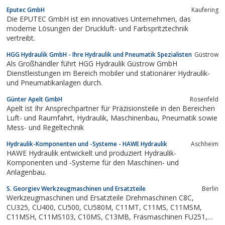
Eputec GmbH
Kaufering
Die EPUTEC GmbH ist ein innovatives Unternehmen, das
moderne Lösungen der Druckluft- und Farbspritztechnik
vertreibt.
HGG Hydraulik GmbH - Ihre Hydraulik und Pneumatik Spezialisten
Güstrow
Als Großhändler führt HGG Hydraulik Güstrow GmbH
Dienstleistungen im Bereich mobiler und stationärer Hydraulik-
und Pneumatikanlagen durch.
Günter Apelt GmbH
Rosenfeld
Apelt ist Ihr Ansprechpartner für Präzisionsteile in den Bereichen
Luft- und Raumfahrt, Hydraulik, Maschinenbau, Pneumatik sowie
Mess- und Regeltechnik
Hydraulik-Komponenten und -Systeme - HAWE Hydraulik
Aschheim
HAWE Hydraulik entwickelt und produziert Hydraulik-
Komponenten und -Systeme für den Maschinen- und
Anlagenbau.
S. Georgiev Werkzeugmaschinen und Ersatzteile
Berlin
Werkzeugmaschinen und Ersatzteile Drehmaschinen C8C,
CU325, CU400, CU500, CU580M, C11MT, C11MS, C11MSM,
C11MSH, C11MS103, C10MS, C13MB, Fräsmaschinen FU251,