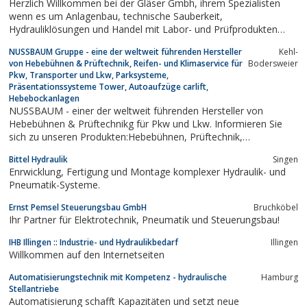
Herzlich Willkommen bei der Gläser Gmbh, ihrem Spezialisten
wenn es um Anlagenbau, technische Sauberkeit,
Hydrauliklösungen und Handel mit Labor- und Prüfprodukten
geht
NUSSBAUM Gruppe - eine der weltweit führenden Hersteller
Kehl-
von Hebebühnen & Prüftechnik, Reifen- und Klimaservice für
Bodersweier
Pkw, Transporter und Lkw, Parksysteme,
Präsentationssysteme Tower, Autoaufzüge carlift,
Hebebockanlagen
NUSSBAUM - einer der weltweit führenden Hersteller von
Hebebühnen & Prüftechnikg für Pkw und Lkw. Informieren Sie
sich zu unseren Produkten:Hebebühnen, Prüftechnik,
Parksysteme, Tower, carsatellite, industrielle Anwendungen,
Bittel Hydraulik
Singen
public transport, Autoaufzüge, Reifenaufzüge, Blechverarbeitung,
Enrwicklung, Fertigung und Montage komplexer Hydraulik- und
Hydraulische Lösungen...
Pneumatik-Systeme.
Ernst Pemsel Steuerungsbau GmbH
Bruchköbel
Ihr Partner für Elektrotechnik, Pneumatik und Steuerungsbau!
IHB Illingen :: Industrie- und Hydraulikbedarf
Illingen
Willkommen auf den Internetseiten
Automatisierungstechnik mit Kompetenz - hydraulische
Hamburg
Stellantriebe
Automatisierung schafft Kapazitäten und setzt neue