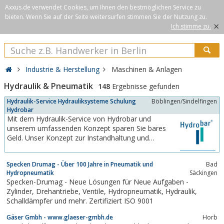
Axxus.de verwendet Cookies, um Ihnen den bestmöglichen Service zu
bieten. Wenn Sie auf der Seite weitersurfen stimmen Sie der Nutzung zu.
×
Ich stimme zu.
Industrie & Herstellung
Maschinen & Anlagen
Hydraulik & Pneumatik
148
Ergebnisse gefunden
Hydraulik-Service Hydrauliksysteme Schulung
Böblingen/Sindelfingen
Hydrobar
Mit dem Hydraulik-Service von Hydrobar und
unserem umfassenden Konzept sparen Sie bares
Geld. Unser Konzept zur Instandhaltung und
Instandsetzung garantiert die Zuverlässigkeit Ihrer
Maschinen und schützt vor Produktionsausfall. Mit
Specken Drumag - Über 100 Jahre in Pneumatik und
Bad
über 25 Jahren Erfahrung und unserer speziell für
Hydropneumatik
Säckingen
diesen Zweck entwickelten Wartungssoftware
Specken-Drumag - Neue Lösungen für Neue Aufgaben -
sorgen...
Zylinder, Drehantriebe, Ventile, Hydropneumatik, Hydraulik,
Schalldämpfer und mehr. Zertifiziert ISO 9001
Gäser Gmbh - www.glaeser-gmbh.de
Horb