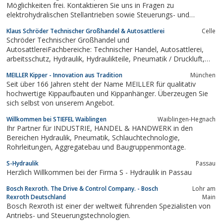
Möglichkeiten frei. Kontaktieren Sie uns in Fragen zu
elektrohydralischen Stellantrieben sowie Steuerungs- und
Regelungstechnik.
Klaus Schröder Technischer Großhandel & Autosattlerei
Celle
Schröder Technischer Großhandel und
AutosattlereiFachbereiche: Technischer Handel, Autosattlerei,
arbeitsschutz, Hydraulik, Hydraulikteile, Pneumatik / Druckluft,
Ladungssicherung, Parker - Produkte
MEILLER Kipper - Innovation aus Tradition
München
Seit über 166 Jahren steht der Name MEILLER für qualitativ
hochwertige Kippaufbauten und Kippanhänger. Überzeugen Sie
sich selbst von unserem Angebot.
Willkommen bei STIEFEL Waiblingen
Waiblingen-Hegnach
Ihr Partner für INDUSTRIE, HANDEL & HANDWERK in den
Bereichen Hydraulik, Pneumatik, Schlauchtechnologie,
Rohrleitungen, Aggregatebau und Baugruppenmontage.
S-Hydraulik
Passau
Herzlich Willkommen bei der Firma S - Hydraulik in Passau
Bosch Rexroth. The Drive & Control Company. - Bosch
Lohr am
Rexroth Deutschland
Main
Bosch Rexroth ist einer der weltweit führenden Spezialisten von
Antriebs- und Steuerungstechnologien.