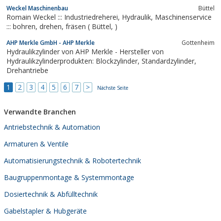
FU321, FUV, Bohrmaschinen PK203, PK031, PK032, PK040,
Weckel Maschinenbau
Büttel
PK045, PK050, PK055, Bügelsägemaschinen ON165, ON253,
Romain Weckel ::: Industriedreherei, Hydraulik, Maschinenservice
ON280, Exzenterpressen PE63, PE100, PE160,...
::: bohren, drehen, fräsen ( Büttel, )
AHP Merkle GmbH - AHP Merkle
Gottenheim
Hydraulikzylinder von AHP Merkle - Hersteller von
Hydraulikzylinderprodukten: Blockzylinder, Standardzylinder,
Drehantriebe
1
2
3
4
5
6
7
>
Nächste Seite
Verwandte Branchen
Antriebstechnik & Automation
Armaturen & Ventile
Automatisierungstechnik & Robotertechnik
Baugruppenmontage & Systemmontage
Dosiertechnik & Abfülltechnik
Gabelstapler & Hubgeräte