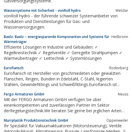
Gasversorgungssysteme.
Wassersysteme mit Sicherheit - vonRoll hydro
Wetzlar
vonRoll hydro - der führende schweizer Systemanbieter von
Produkten und Dienstleistungen für Gas- und
Wasserversorgungen.
Baelz: Baelz – energiesparende Komponenten und Systeme für
Heilbronn
Wärmeträger
Effiziente Lösungen in Industrie und Gebäuden: ✓
Regelkreistechnik ✓ Regelventile ✓ Geregelte Strahlpumpen ✓
Wärmeübertrager ✓ Leittechnik ✓ Systemlösungen
Euroflansch
Rodenberg
Euroflansch ist Hersteller von geschmiedeten oder gewalzten
Flanschen, Ringen, Bunden in Edelstahl, C-Stahl, legierten
Stählen, Gewindefittings und Schweißfittings.Euroflansch ist
Werkstoffhersteller gemäß AD 2000-Mekblatt W0, hat ein
Fergo Armaturen GmbH
Neuss
zertifiziertes Qualitätssicherungssystem nach Richtlinie 97/23/EG
Mit der FERGO Armaturen GmbH verfügen Sie über
für Druckgeräte und...
einenkompetenten und zuverlässigen Partner im Sektor
derRegelungstechnik.Wir beraten Sie gerne bei jeglichen Arten
von Schiebern,Absperr- sowie Rückschlagklappen,
Murrplastik Produktionstechnik GmbH
Oppenweiler
pneumatischen sowieelektrischen Antrieben. Selbstverständlich
Ihr Spezialist für Vakuumaktuatoren (Motorsteuerung), Ventile
bieten wir Ihnenauch für sämtliche...
(Motorkühlung), Klimatisierung, flüssige / gasförmige Medien, 2-