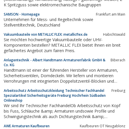
K Spritzguss sowie elektromechanische Baugruppen
SAMSON - Homepage
Frankfurt am Main
Unternehmen für Mess- und Regeltechnik sowie
Stellventiltechnik, Deutschland
Vakuumbauteile von METALLIC FLEX: metallicflex.de
Habichtswald
Sie möchten hochwertige Vakuumbauteile oder UHV-
Komponenten bestellen? METALLIC FLEX bietet Ihnen ein breit
gefächertes Angebot zum fairen Preis.
Anlagentechnik - Albert Handtmann Armaturenfabrik GmbH &
Biberach
Co. KG
Handtmann ist einer der führenden Hersteller von Armaturen,
Sicherheitsventilen, Domdeckeln. Wir liefern und montieren
Verrohrungen mit integrierten Doppelsitzventil-Blöcken und
Paneelen inklusive der Anlagenplanung. Systeme zur
Arbeitsschutz Arbeitsschutzkleidung Technischer Fachhandel
Freiburg
Bierstabilisierung, Bierfiltration und Entkeimung wie auch CIP
Spezialartikel Sicherheitsgeräte Freiburg Hochrhein Südbaden
Anlagen stellen wir ebenso her.
Onlineshop
Wir sind Ihr Technischer FachhandelOb Arbeitsschutz von Kopf
bis Fuss, Schläuche &amp; Armaturen undsowie Profile und
Schwingungstechnik als auch Dichtungstechnik &amp;
Isoliertechnik. Chemisch-Technische Produkte wie Klebetechnik
AWE Armaturen Kaufbeuren
Kaufbeuren OT Neugablonz
und Wartungsprodukte, Kunststoffhalbzeuge oder