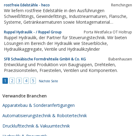
rostfreie Edelstähle - heco
Remchingen
Wir liefern rostfreie Edelstähle in den Ausführungen
Schweißfittings, Gewindefittings, Industriearmaturen, Flansche,
Systeme, Getränkearmaturen sowie Montagematerial
größtenteils aus Lagervorrat.
Ruppel Hydraulik - / Ruppel Group
Porta Westfalica OT Holtrup
Ruppel Hydraulik, der Partner für Steuerungstechnik. Wir bieten
Lösungen im Bereich der Hydraulik wie Steuerblöcke,
Hydraulikaggregate, Ventile und Hydraulikzylinder
SFB Schwäbische Formdrehteile GmbH & Co. KG
Babenhausen
Entwicklung und Produktion von Baugruppen, Drehteilen,
Praezisionsteilen, Fraesteilen, Ventilen und Komponenten.
1
2
3
4
5
Nächste Seite
Verwandte Branchen
Apparatebau & Sonderanfertigungen
Automatisierungstechnik & Robotertechnik
Drucklufttechnik & Vakuumtechnik