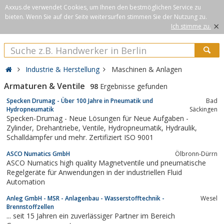
Axxus.de verwendet Cookies, um Ihnen den bestmöglichen Service zu
bieten. Wenn Sie auf der Seite weitersurfen stimmen Sie der Nutzung zu.
×
Ich stimme zu.
Industrie & Herstellung
Maschinen & Anlagen
Armaturen & Ventile
98
Ergebnisse gefunden
Specken Drumag - Über 100 Jahre in Pneumatik und
Bad
Hydropneumatik
Säckingen
Specken-Drumag - Neue Lösungen für Neue Aufgaben -
Zylinder, Drehantriebe, Ventile, Hydropneumatik, Hydraulik,
Schalldämpfer und mehr. Zertifiziert ISO 9001
ASCO Numatics GmbH
Ölbronn-Dürrn
ASCO Numatics high quality Magnetventile und pneumatische
Regelgeräte für Anwendungen in der industriellen Fluid
Automation
Anleg GmbH - MSR - Anlagenbau - Wasserstofftechnik -
Wesel
Brennstoffzellen
... seit 15 Jahren ein zuverlässiger Partner im Bereich