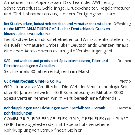
Armaturen- und Apparatebau. Das Team der AWE fertigt
Industriebedarf, wir, Ihr kompetenter und...
Schnellverschlüsse, Schleifringe, Druckbehaelter, Regelarmaturen
und führt Lohnarbeiten aus, die dem Fertigungsspektrum
entsprechen.
Bei Stadtwerken, Industriebetrieben und Armaturenherstellern
Offenburg
ist die KIEFER ARMATUREN GMBH - über Deutschlands Grenzen
hinaus - eine erste Adresse...
Bei Stadtwerken, Industriebetrieben und Armaturenherstellern ist
die Kiefer Armaturen GmbH -über Deutschlands Grenzen hinaus -
eine erste Adresse wenn es um gute Verbindungen geht.
SAB - entwickelt und produziert Spezialarmaturen, Filter und
Bremen
Filtrationsanlagen » Aktuelles
Seit mehr als 80 Jahren erfolgreich im Markt
GSR Ventiltechnik GmbH & Co. KG
Vlotho
GSR - Innovative VentiltechnikDie Welt der VentiltechnologieSeit
über 30 Jahren entwickelt GSR Sonderlösungen.Mit über 3000
Spezialventilen nehmen wir im Ventilbereich eine führende
Position ein.Wir bieten Ihnen eine große Vielfalt an servo-,
Rohrkupplungen und Dichtungen vom Spezialisten - Straub
Dorsten
zwangs- und direktgesteuerten Magnetventilen,
Rohrkupplungen
fremdgesteuerten Ventilen,...
COMBI-GRIP, FIRE FENCE, FLEX, GRIP, OPEN FLEX oder PLAST
GRIP. Eine Zugefeste oder mit Feuerschutz versehene
Rohrkupplung von Straub finden Sie hier!