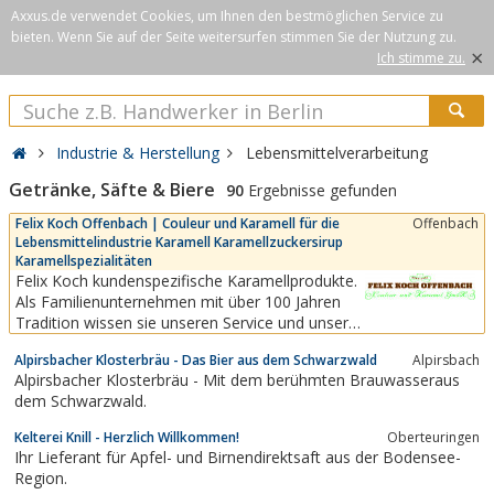
Axxus.de verwendet Cookies, um Ihnen den bestmöglichen Service zu
bieten. Wenn Sie auf der Seite weitersurfen stimmen Sie der Nutzung zu.
×
Ich stimme zu.
Industrie & Herstellung
Lebensmittelverarbeitung
Getränke, Säfte & Biere
90
Ergebnisse gefunden
Felix Koch Offenbach | Couleur und Karamell für die
Offenbach
Lebensmittelindustrie Karamell Karamellzuckersirup
Karamellspezialitäten
Felix Koch kundenspezifische Karamellprodukte.
Als Familienunternehmen mit über 100 Jahren
Tradition wissen sie unseren Service und unsere
Flexibilität zu schätzen. Felix Koch Offenbach
Alpirsbacher Klosterbräu - Das Bier aus dem Schwarzwald
Alpirsbach
GmbH ist seit 1904 renommierter und
Alpirsbacher Klosterbräu - Mit dem berühmten Brauwasseraus
zertifizierter Hersteller und Partner bei der
dem Schwarzwald.
Entwicklung und Herstellung von Couleur und
Karamell für die...
Kelterei Knill - Herzlich Willkommen!
Oberteuringen
Ihr Lieferant für Apfel- und Birnendirektsaft aus der Bodensee-
Region.