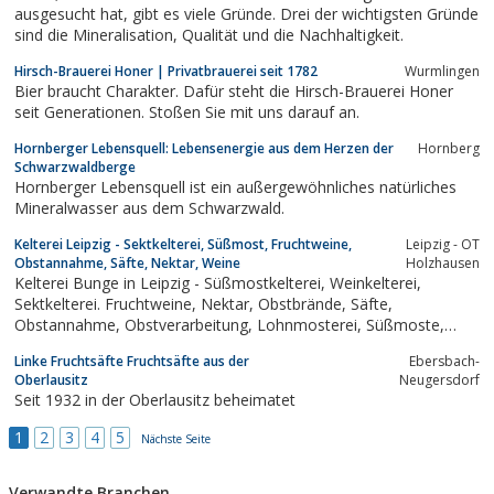
ausgesucht hat, gibt es viele Gründe. Drei der wichtigsten Gründe
sind die Mineralisation, Qualität und die Nachhaltigkeit.
Hirsch-Brauerei Honer | Privatbrauerei seit 1782
Wurm­lin­gen
Bier braucht Charakter. Dafür steht die Hirsch-Brauerei Honer
seit Generationen. Stoßen Sie mit uns darauf an.
Hornberger Lebensquell: Lebensenergie aus dem Herzen der
Hornberg
Schwarzwaldberge
Hornberger Lebensquell ist ein außergewöhnliches natürliches
Mineralwasser aus dem Schwarzwald.
Kelterei Leipzig - Sektkelterei, Süßmost, Fruchtweine,
Leipzig - OT
Obstannahme, Säfte, Nektar, Weine
Holzhausen
Kelterei Bunge in Leipzig - Süßmostkelterei, Weinkelterei,
Sektkelterei. Fruchtweine, Nektar, Obstbrände, Säfte,
Obstannahme, Obstverarbeitung, Lohnmosterei, Süßmoste,
Brennerei, Fruchtglühweine, Wermut, Gemüsesaft und Met.
Linke Fruchtsäfte Fruchtsäfte aus der
Ebersbach-
Oberlausitz
Neugersdorf
Seit 1932 in der Oberlausitz beheimatet
1
2
3
4
5
Nächste Seite
Verwandte Branchen