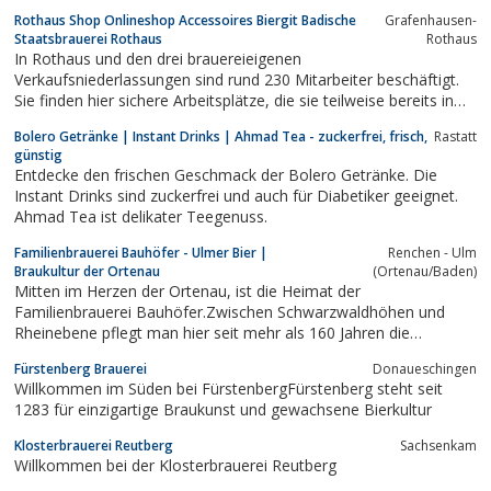
Rothaus Shop Onlineshop Accessoires Biergit Badische
Grafenhausen-
Staatsbrauerei Rothaus
Rothaus
In Rothaus und den drei brauereieigenen
Verkaufsniederlassungen sind rund 230 Mitarbeiter beschäftigt.
Sie finden hier sichere Arbeitsplätze, die sie teilweise bereits in
der zweiten und dritten Generation innehaben.Die Badische
Bolero Getränke | Instant Drinks | Ahmad Tea - zuckerfrei, frisch,
Rastatt
Staatsbrauerei Rothaus AG ist heute eine der bedeutendsten
günstig
Regionalbrauereien der Bundesrepublik. Ihr...
Entdecke den frischen Geschmack der Bolero Getränke. Die
Instant Drinks sind zuckerfrei und auch für Diabetiker geeignet.
Ahmad Tea ist delikater Teegenuss.
Familienbrauerei Bauhöfer - Ulmer Bier |
Renchen - Ulm
Braukultur der Ortenau
(Ortenau/Baden)
Mitten im Herzen der Ortenau, ist die Heimat der
Familienbrauerei Bauhöfer.Zwischen Schwarzwaldhöhen und
Rheinebene pflegt man hier seit mehr als 160 Jahren die
„Braukultur der Ortenau“.
Fürstenberg Brauerei
Donaueschingen
Willkommen im Süden bei FürstenbergFürstenberg steht seit
1283 für einzigartige Braukunst und gewachsene Bierkultur
Klosterbrauerei Reutberg
Sachsenkam
Willkommen bei der Klosterbrauerei Reutberg