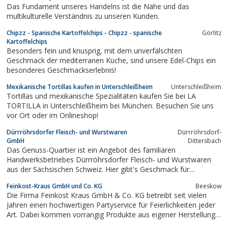
Das Fundament unseres Handelns ist die Nähe und das
multikulturelle Verständnis zu unseren Kunden.
Chipzz - Spanische Kartoffelchips - Chipzz - spanische
Görlitz
Kartoffelchips
Besonders fein und knusprig, mit dem unverfälschten
Geschmack der mediterranen Küche, sind unsere Edel-Chips ein
besonderes Geschmackserlebnis!
Mexikanische Tortillas kaufen in Unterschleißheim
Unterschleißheim
Tortillas und mexikanische Spezialitäten kaufen Sie bei LA
TORTILLA in Unterschleißheim bei München. Besuchen Sie uns
vor Ort oder im Onlineshop!
Dürrröhrsdorfer Fleisch- und Wurstwaren
Dürrröhrsdorf-
GmbH
Dittersbach
Das Genuss-Quartier ist ein Angebot des familiären
Handwerksbetriebes Dürrröhrsdorfer Fleisch- und Wurstwaren
aus der Sächsischen Schweiz. Hier gibt's Geschmack für
Genießer: Egal, ob hochwertiges Dry Aged Beef, regionale Grill-
Feinkost-Kraus GmbH und Co. KG
Beeskow
Spezialitäten, herzhafte Wurstgläser, fix und fertig zubereitete
Die Firma Feinkost Kraus GmbH & Co. KG betreibt seit vielen
Köstlichkeiten im Glas...
Jahren einen hochwertigen Partyservice für Feierlichkeiten jeder
Art. Dabei kommen vorrangig Produkte aus eigener Herstellung
zum Einsatz, auf Wunsch auch ausschließlich Bioprodukte.