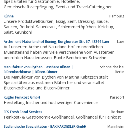
Spezialitäten für Gastronomie, Hotellerie,
Gemeinschaftsverpflegung, Event- und Travel-Catering her:
bundesweit, europaweit und weltweit.
Kühne
Hamburg
Unsere ProduktweltGurken, Essig, Senf, Dressing, Sauce,
Saucen, Rotkohl, Sauerkraut, Schlemmertöpfchen, Ketchup,
Salat, Grünkohl
Arche- und Naturlandhof Büning, Borghorster Str. 67, 48366 Laer
Laer
Auf unserem Arche und Naturland Hof im noerdlichen
Muensterland halten wir viele verschiedene vom Aussterben
bedrohten Haustierrassen. Bunte Bentheimer Schweine
Manufaktur von Blythen − essbare Blüten |
Schöneiche bei
Blütenkochkurse | Blüten-Dinner
Berlin
Die Manufaktur von Blythen von Martina Kabitzsch stellt
Spezialitäten aus essbaren Blüten her und veranstaltet
Blütenkochkurse und Blüten-Dinner.
Kugler Feinkost GmbH
Parsdorf
Herstellung frischer und hochwertiger Convenience.
FFS Fresh Food Services
Bochum
Feinkost- & Gastronomie-Großhandel, Großhandel für Feinkost
Südländische Spezialitäten - BAK KARDEŞLER GmbH
Mannheim