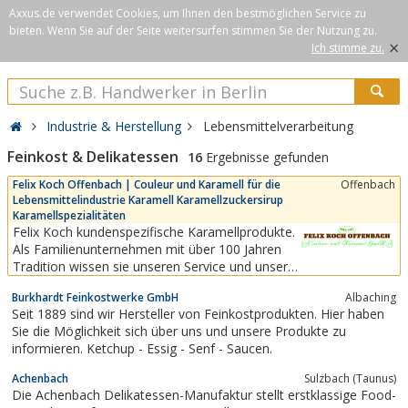
Axxus.de verwendet Cookies, um Ihnen den bestmöglichen Service zu
bieten. Wenn Sie auf der Seite weitersurfen stimmen Sie der Nutzung zu.
×
Ich stimme zu.
Industrie & Herstellung
Lebensmittelverarbeitung
Feinkost & Delikatessen
16
Ergebnisse gefunden
Felix Koch Offenbach | Couleur und Karamell für die
Offenbach
Lebensmittelindustrie Karamell Karamellzuckersirup
Karamellspezialitäten
Felix Koch kundenspezifische Karamellprodukte.
Als Familienunternehmen mit über 100 Jahren
Tradition wissen sie unseren Service und unsere
Flexibilität zu schätzen. Felix Koch Offenbach
Burkhardt Feinkostwerke GmbH
Albaching
GmbH ist seit 1904 renommierter und
Seit 1889 sind wir Hersteller von Feinkostprodukten. Hier haben
zertifizierter Hersteller und Partner bei der
Sie die Möglichkeit sich über uns und unsere Produkte zu
Entwicklung und Herstellung von Couleur und
informieren. Ketchup - Essig - Senf - Saucen.
Karamell für die...
Achenbach
Sulzbach (Taunus)
Die Achenbach Delikatessen-Manufaktur stellt erstklassige Food-