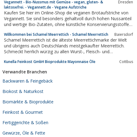
Vegannett - Bio-Nussmus mit Gemüse - vegan, gluten- &
Dresden
Neben dem Partyservice ist das Unternehmen Hersteller feinster
laktosefrei. - Vegannett.de - Vegane Aufstriche
Salate und...
Kaufen Sie hier im Online-Shop die veganen Brotaufstriche von
Vegannett. Sie sind besonders gehaltvoll durch hohen Nussanteil
und wertige Bio-Zutaten, ohne künstliche Konservierungsstoffe,
gluten- und laktosefrei, frei von Zuckerzusätzen, enthalten nur
Willkommen bei Schamel Meerrettich - Schamel Meerrettich
Baiersdorf
natürlichen Zucker.
Schamel Meerrettich ist die älteste Meerrettichmarke der Welt
und übrigens auch Deutschlands meistgekaufter Meerrettich.
Schmeckt herrlich würzig zu allen Wurst-, Fleisch- und
Fischgerichten. Erfahren Sie mehr über die Geschichte des
Kunella Feinkost GmbH Bioprodukte Mayonnaise Öle
Cottbus
Meerrettichs, unsere Tradition und unsere leckeren
Meerrettichprodukte.
Verwandte Branchen
Backwaren & Feingebäck
Biokost & Naturkost
Biomärkte & Bioprodukte
Feinkost & Gourmet
Fertiggerichte & Soßen
Gewürze, Öle & Fette