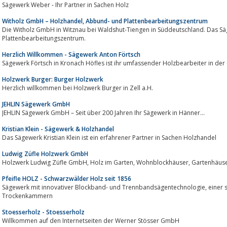
Sägewerk Weber - Ihr Partner in Sachen Holz
Witholz GmbH – Holzhandel, Abbund- und Plattenbearbeitungszentrum
Die Witholz GmbH in Witznau bei Waldshut-Tiengen in Süddeutschland. Das Sägewerk m
Plattenbearbeitungszentrum.
Herzlich Willkommen - Sägewerk Anton Förtsch
Sägewerk Förtsch in Kronach Höfles ist ihr umfassender Holzbearbeiter in der
Holzwerk Burger: Burger Holzwerk
Herzlich willkommen bei Holzwerk Burger in Zell a.H.
JEHLIN Sägewerk GmbH
JEHLIN Sägewerk GmbH – Seit über 200 Jahren Ihr Sägewerk in Hänner...
Kristian Klein - Sägewerk & Holzhandel
Das Sägewerk Kristian Klein ist ein erfahrener Partner in Sachen Holzhandel
Ludwig Züfle Holzwerk GmbH
Holzwerk Ludwig Züfle GmbH, Holz im Garten, Wohnblockhäuser, Gart
Pfeifle HOLZ - Schwarzwälder Holz seit 1856
Sägewerk mit innovativer Blockband- und Trennbandsägentechnologie, einer separater Hobelhalle und mehreren
Trockenkammern
Stoesserholz - Stoesserholz
Willkommen auf den Internetseiten der Werner Stösser GmbH