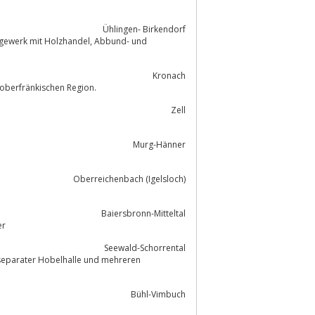
Ühlingen- Birkendorf
it Holzhandel, Abbund- und
Kronach
 oberfränkischen Region.
Zell
Murg-Hänner
Oberreichenbach (Igelsloch)
Baiersbronn-Mitteltal
enhäuser
Seewald-Schorrental
Bühl-Vimbuch