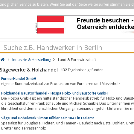
öglichen Service zu bieten. Wenn Sie auf der Seite weitersurfen stimmen Sie d
Industrie & Herstellung
Land & Forstwirtschaft
Sägewerke & Holzhandel
132
Ergebnisse gefunden
FurnierHandel GmbH
eigener Rundholzeinkauf zur Produktion von Furnieren und Massivholz
Holzhandel Baustoffhandel - Hospa Holz- und Baustoffe GmbH
Die Hospa GmbH ist ein mittelständischer Handelsbetrieb für Holz- und Baus
die Geschäftsführer Frank Schäuble und Michael Schäuble.Das Unternehmen wird
Ehrlichkeit und dem menschlichen Umgang miteinander geführt.Erfahren Sie me
Säge und Hobelwerk Simon Bühler seit 1843 in Freiamt
Spezialist für Douglasie, Fichten, und Tannen - Bauholz nach Liste, Bohlen, Bretter, Latten, Rauspund, Blockware, Balken,
Bretter und Terrassenholz