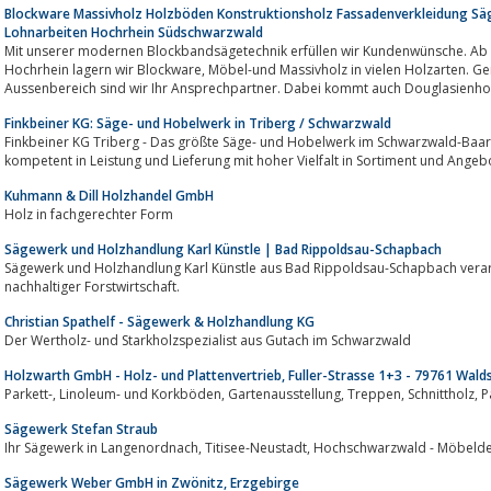
Blockware Massivholz Holzböden Konstruktionsholz Fassadenverkleidung S
Lohnarbeiten Hochrhein Südschwarzwald
Mit unserer modernen Blockbandsägetechnik erfüllen wir Kundenwünsche. Ab
Hochrhein lagern wir Blockware, Möbel-und Massivholz in vielen Holzarten. Gerade für Holzböden im Innen- und
Aussenbereich sind wir Ihr Ansprechpartner. Dabei kommt auch Douglasienholz 
Finkbeiner KG: Säge- und Hobelwerk in Triberg / Schwarzwald
Finkbeiner KG Triberg - Das größte Säge- und Hobelwerk im Schwarzwald-Baar-Kreis. Ein 
kompetent in Leistung und Lieferung mit hoher Vielfalt in Sortiment und Ang
Kuhmann & Dill Holzhandel GmbH
Holz in fachgerechter Form
Sägewerk und Holzhandlung Karl Künstle | Bad Rippoldsau-Schapbach
Sägewerk und Holzhandlung Karl Künstle aus Bad Rippoldsau-Schapbach verarb
nachhaltiger Forstwirtschaft.
Christian Spathelf - Sägewerk & Holzhandlung KG
Der Wertholz- und Starkholzspezialist aus Gutach im Schwarzwald
Holzwarth GmbH - Holz- und Plattenvertrieb, Fuller-Strasse 1+3 - 79761 Wal
Sägewerk Stefan Straub
Ihr Sägewerk in Langenordnach, Titisee-Neustadt, Hoch
Sägewerk Weber GmbH in Zwönitz, Erzgebirge