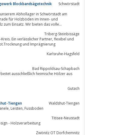
ägewerk Blockbandsägetechnik
Schwörstadt
 unserem Abhollager in Schwörstadt am
zum Einsatz. Wir bieten das volle...
Triberg-Steinbissäge
verlässlicher Partner, flexibel und
ebot.Trocknung und Imprägnierung
Karlsruhe-Hagsfeld
Bad Rippoldsau-Schapbach
eitet ausschließlich heimische Hölzer aus
Gutach
dshut-Tiengen
Waldshut-Tiengen
Parkett-, Linoleum- und Korkböden, Gartenausstellung, Treppen, Schnittholz, Panele, Leisten, Fussboden
Titisee-Neustadt
schwarzwald - Möbeldesign - Holzverarbeitung
Zwönitz OT Dorfchemnitz