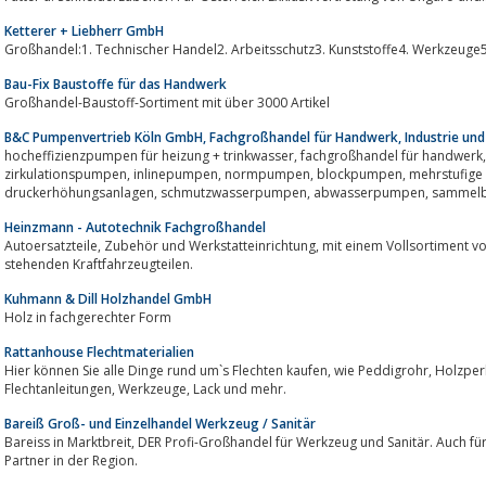
Ketterer + Liebherr GmbH
Großhandel:1. Technischer Handel2. Arbeitsschutz3. Kunststoffe4. Werkzeuge
Bau-Fix Baustoffe für das Handwerk
Großhandel-Baustoff-Sortiment mit über 3000 Artikel
B&C Pumpenvertrieb Köln GmbH, Fachgroßhandel für Handwerk, Industrie un
hocheffizienzpumpen für heizung + trinkwasser, fachgroßhandel für handwerk, industrie und anlagenbau
zirkulationspumpen, inlinepumpen, normpumpen, blockpumpen, mehrstufige kreiselpumpen, unterwasserpumpen,
druckerhöhungsanlagen,
Heinzmann - Autotechnik Fachgroßhandel
Autoersatzteile, Zubehör und Werkstatteinrichtung, mit einem Vollsortiment von mehr als 45.000 ständig zur Verfügung
stehenden Kraftfahrzeugteilen.
Kuhmann & Dill Holzhandel GmbH
Holz in fachgerechter Form
Rattanhouse Flechtmaterialien
Hier können Sie alle Dinge rund um`s Flechten kaufen, wie Peddigrohr, Holzperlen, Stuhlflechtrohr, Flechtböden,
Flechtanleitungen, Werkzeuge, Lack und mehr.
Bareiß Groß- und Einzelhandel Werkzeug / Sanitär
Bareiss in Marktbreit, DER Profi-Großhandel für Werkzeug und Sanitär. Auch für Privatkunden! Einziger Festool Shop in Shop
Partner in der Region.