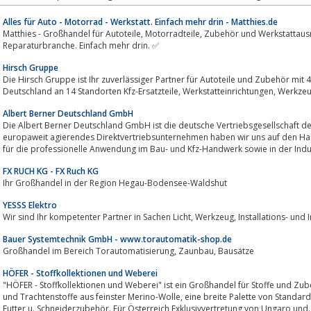
verschiedene...
Alles für Auto - Motorrad - Werkstatt. Einfach mehr drin - Matthies.de
Matthies - Großhandel für Autoteile, Motorradteile, Zubehör und Werkstattausrüstung. Der zuverlässige Partner für die Kfz-
Reparaturbranche. Einfach mehr drin. ✅
Hirsch Gruppe
Die Hirsch Gruppe ist Ihr zuverlässiger Partner für Autoteile und Zubehör mit 4
Albert Berner Deutschland GmbH
Die Albert Berner Deutschland GmbH ist die deutsche Vertriebsgesellschaft 
europaweit agierendes Direktvertriebsunternehmen haben wir uns auf den Han
für die professionelle Anwendung im Bau- und Kfz-Handwerk sowie in der Indust
FX RUCH KG - FX Ruch KG
Ihr Großhandel in der Region Hegau-Bodensee-Waldshut
YESSS Elektro
Wir sind Ihr kompetenter Partner in Sach
Bauer Systemtechnik GmbH - www.torautomatik-shop.de
Großhandel im Bereich Torautomatisierung, Zaunbau, Bausätze
HÖFER - Stoffkollektionen und Weberei
"HÖFER - Stoffkollektionen und Weberei" ist ein Großhandel für Stoffe und Zub
und Trachtenstoffe aus feinster Merino-Wolle, eine breite Palette von Standardstoffen in den Bereichen DOB und HAKA,
Futter u. Schneiderzubehör. Für Österreich Exklusivvertretung von Ungaro und..