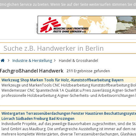
öglichen Service zu bieten. Wenn Sie auf der Seite weitersurfen stimmen Sie d
Industrie & Herstellung
Handel & Grosshandel
Fachgroßhandel Handwerk
211
Ergebnisse gefunden
Werkzeug Shop Marken Tools für Holz,-Kunststoffbearbeitung Bayern
Werkzeuge und MarkenTools CNC Holzbearbeitung Kunststoffbearbeitung Boh
Wendemesser CNC Spanntechnik 1A Qualität u.Preis zuverlässig.Aigner-Sicherhe
professionelle Holzbearbeitung Aigner-Sicherheits- und Arbeitsvorrichtungen h
anspruchsvollen Bearbeitung von Holz...
Wintergarten Terrassenüberdachungen Fenster Haustüren Beschattungssyst
Lörrach Südbaden Freiburg Bad Krozingen
Individuelle Projekte, auf das jeweilige Bauvorhaben zugeschnitten, sind die Stärken der Wintergarten-
land GmbH aus Maulburg. Die umfangreiche Ausstellung ist immer auf dem ne
mehrere komplette Wintergärten, diverse Terrassenüberdachungen, Glashäuser, Lamellendächer sowie