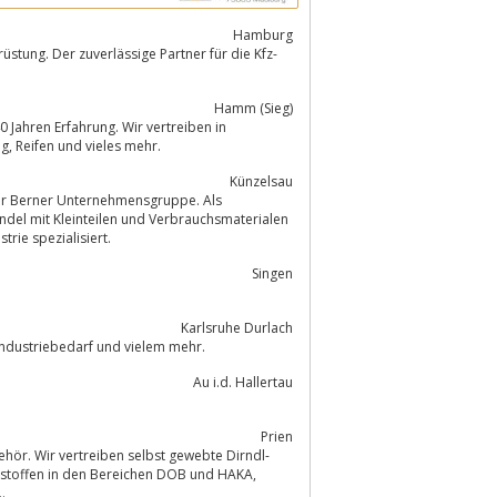
Hamburg
Hamm (Sieg)
0 Jahren Erfahrung. Wir vertreiben in
Deutschland an 14 Standorten Kfz-Ersatzteile, Werkstatteinrichtungen, Werkzeug, Reifen und vieles mehr.
Künzelsau
der Berner Unternehmensgruppe. Als
del mit Kleinteilen und Verbrauchsmaterialen
rie spezialisiert.
Singen
Karlsruhe Durlach
en Licht, Werkzeug, Installations- und Industriebedarf und vielem mehr.
Au i.d. Hallertau
Prien
ehör. Wir vertreiben selbst gewebte Dirndl-
.