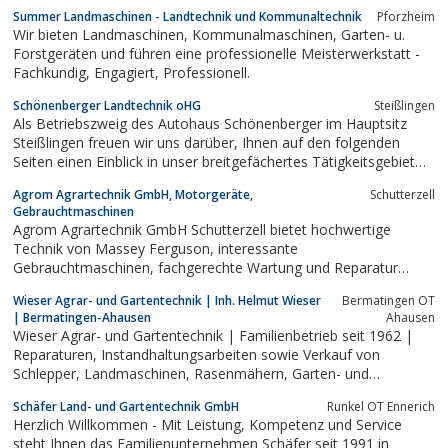
Gebrauchtmaschinen. von Eicher und anderen Marken Im
Summer Landmaschinen - Landtechnik und Kommunaltechnik
Pforzheim
Weinbau Ort Königschaffhausen
Wir bieten Landmaschinen, Kommunalmaschinen, Garten- u.
Forstgeräten und führen eine professionelle Meisterwerkstatt -
Fachkundig, Engagiert, Professionell.
Schönenberger Landtechnik oHG
Steißlingen
Als Betriebszweig des Autohaus Schönenberger im Hauptsitz
Steißlingen freuen wir uns darüber, Ihnen auf den folgenden
Seiten einen Einblick in unser breitgefächertes Tätigkeitsgebiet
„Landtechnik“ verschaffen zu dürfen.So decken wir die Bereiche
Agrom Agrartechnik GmbH, Motorgeräte,
Schutterzell
Kleingeräte wie z.B. Rasenmäher bis hin zur Landmaschine alles
Gebrauchtmaschinen
ab, was...
Agrom Agrartechnik GmbH Schutterzell bietet hochwertige
Technik von Massey Ferguson, interessante
Gebrauchtmaschinen, fachgerechte Wartung und Reparatur
sowie schnelle Ersatzteilversorgung
Wieser Agrar- und Gartentechnik | Inh. Helmut Wieser
Bermatingen OT
| Bermatingen-Ahausen
Ahausen
Wieser Agrar- und Gartentechnik | Familienbetrieb seit 1962 |
Reparaturen, Instandhaltungsarbeiten sowie Verkauf von
Schlepper, Landmaschinen, Rasenmähern, Garten- und
Forstgeräten.
Schäfer Land- und Gartentechnik GmbH
Runkel OT Ennerich
Herzlich Willkommen - Mit Leistung, Kompetenz und Service
steht Ihnen das Familienunternehmen Schäfer seit 1991 in