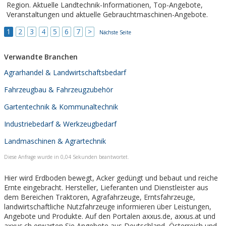
Region. Aktuelle Landtechnik-Informationen, Top-Angebote,
Veranstaltungen und aktuelle Gebrauchtmaschinen-Angebote.
1
2
3
4
5
6
7
>
Nächste Seite
Verwandte Branchen
Agrarhandel & Landwirtschaftsbedarf
Fahrzeugbau & Fahrzeugzubehör
Gartentechnik & Kommunaltechnik
Industriebedarf & Werkzeugbedarf
Landmaschinen & Agrartechnik
Diese Anfrage wurde in 0,04 Sekunden beantwortet.
Hier wird Erdboden bewegt, Acker gedüngt und bebaut und reiche
Ernte eingebracht. Hersteller, Lieferanten und Dienstleister aus
dem Bereichen Traktoren, Agrafahrzeuge, Erntsfahrzeuge,
landwirtschaftliche Nutzfahrzeuge informieren über Leistungen,
Angebote und Produkte. Auf den Portalen axxus.de, axxus.at und
axxus.ch erwarten Sie Angebote aus Deutschland, Österreich und