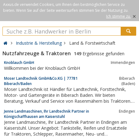
Axxus.de verwendet Cookies, um Ihnen den bestmöglichen Service zu
bieten. Wenn Sie auf der Seite weitersurfen stimmen Sie der Nutzung zu.
×
Ich stimme zu.
Industrie & Herstellung
Land & Forstwirtschaft
Nutzfahrzeuge & Traktoren
149
Ergebnisse gefunden
Knoblauch GmbH
Immendingen
Willkommen bei der Knoblauch GmbH
Moser Landtechnik GmbH&Co.KG | 77781
Biberach
Biberach/Baden
(Baden)
Moser Landtechnik ist Händler für Landtechnik, Forsttechnik,
Motor- und Gartengeräte in Biberach Baden. Wir bieten
Beratung, Verkauf und Service von Rasenmähern bis Traktoren.
Besuchen Sie uns gerne und lassen Sie sich beraten.
Jenne Landmaschinen, Ihr Landtechnik Partner in
Endingen
Königschaffhausen am Kaiserstuhl
Jenne Landmaschine, Ihr Landtechnik Partner in Endingen am
Kaiserstuhl. Unser Angebot: Tankstelle, Reifen und Ersatzteile
für Traktoren, Schlepper, Rasenmaeher, Neu- und