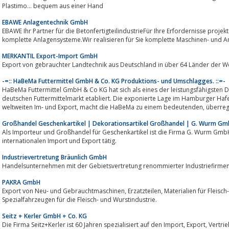
Plastimo... bequem aus einer Hand
EBAWE Anlagentechnik GmbH
EBAWE Ihr Partner für die BetonfertigteilindustrieFür Ihre Erfordernisse projektieren, fertigen, liefern und mont
komplette Anlagensysteme.Wir realisieren für Sie komplette Maschinen- und 
MERKANTIL Export-Import GmbH
Export von gebrauchter Landtechnik aus Deutschland in über 64 Länder der We
-=:: HaBeMa Futtermittel GmbH & Co. KG Produktions- und Umschlagges. ::=-
HaBeMa Futtermittel GmbH & Co KG hat sich als eines der leistungsfähigsten
deutschen Futtermittelmarkt etabliert. Die exponierte Lage im Hamburger Hafen, eine der wichtigsten Drehscheiben fü
weltweiten Im- und Expo
Großhandel Geschenkartikel | Dekorationsartikel Großhandel | G. Wurm Gm
Als Importeur und Großhandel für Geschenkartikel ist die Firma G. Wurm GmbH 
internationalen Import und Export tätig.
Industrievertretung Bräunlich GmbH
Handelsunternehmen mit der Gebietsvertretung renommierter Industriefirme
PAKRA GmbH
Export von Neu- und Gebrauchtmaschinen, Erzatzteilen, Materialien für Fleisch- und Wursterzeugung und von
Spezialfahrzeugen für die Fleisch- und Wurstindustrie.
Seitz + Kerler GmbH + Co. KG
Die Firma Seitz+Kerler ist 60 Jahren spezialisiert auf den Import, Export, Vertrieb und Großhandel mit folgenden Programm-