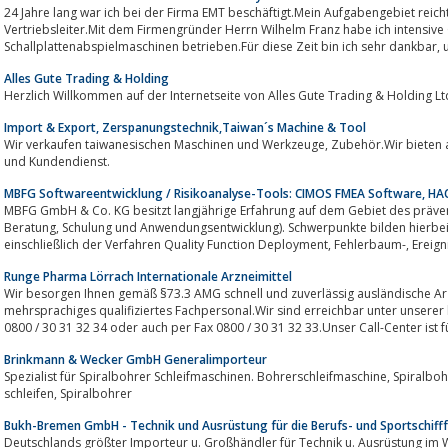
24 Jahre lang war ich bei der Firma EMT beschäftigt.Mein Aufgabengebiet reic
Vertriebsleiter.Mit dem Firmengründer Herrn Wilhelm Franz habe ich intensiv
Schallplattenabspielmaschinen betrieben.Für diese Zeit bin ich sehr dankbar, u
Alles Gute Trading & Holding
Herzlich Willkommen auf der Internetseite von Alles Gute Trading & Holding Lt
Import & Export, Zerspanungstechnik,Taiwan´s Machine & Tool
Wir verkaufen taiwanesischen Maschinen und Werkzeuge, Zubehör.Wir bieten auch Ersatzteile von taiwanesischen Maschinen
und Kundendienst.
MBFG Softwareentwicklung / Risikoanalyse-Tools: CIMOS FMEA Software, H
MBFG GmbH & Co. KG besitzt langjährige Erfahrung auf dem Gebiet des präve
Beratung, Schulung und Anwendungsentwicklung). Schwerpunkte bilden hierbei Werkzeuge zur Qualitätsvorausplanung,
einschließlich der Verfahren
Runge Pharma Lörrach Internationale Arzneimittel
Wir besorgen Ihnen gemäß §73.3 AMG schnell und zuverlässig ausländische Ar
mehrsprachiges qualifiziertes Fachpersonal.Wir sind erreichbar unter unsere
0800 / 30 31 32 34 oder auch per Fax 0800 / 30 31 32 33.Unser Call-Center ist für
Brinkmann & Wecker GmbH Generalimporteur
Spezialist für Spiralbohrer Schleifmaschinen. Bohrerschleifmaschine, Spiralbohrerschleifmaschine, Darex, Cuoghi, Bohrer
schleifen, Spiralbohrer
Bukh-Bremen GmbH - Technik und Ausrüstung für die Berufs- und Sportschifff
Deutschlands größter Importeur u. Großhändler für Technik u. Ausrüstung im 