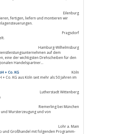
Eilenburg
ieren wir
Anlagensteuerungen.
Pragsdorf
lt.
Hamburg-Wilhelmsburg
 Dienstleistungsunternehmen auf dem
r den
rt, macht die HaBeMa zu einem bedeutenden, überregionalen Handelspartner...
bH + Co. KG
Köln
+ Co. KG aus Köln seit mehr als 50 Jahren im
Lutherstadt Wittenberg
n
Riemerling bei München
Lohr a. Main