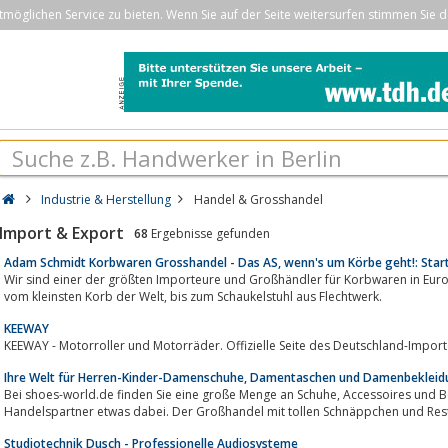
öglichen Service zu bieten. Wenn Sie auf der Seite weitersurfen stimmen Sie d
Industrie & Herstellung
Handel & Grosshandel
Import & Export
68
Ergebnisse gefunden
Adam Schmidt Korbwaren Grosshandel - Das AS, wenn's um Körbe geht!: Start
Wir sind einer der größten Importeure und Großhändler für Korbwaren in Europ
vom kleinsten Korb der Welt, bis zum Schaukelstuhl aus Flechtwerk.
KEEWAY
KEEWAY - Motorroller und Motorräder. Offizielle Seite des Deutschland-Import
Ihre Welt für Herren-Kinder-Damenschuhe, Damentaschen und Damenbekleid
Bei shoes-world.de finden Sie eine große Menge an Schuhe, Accessoires und Bekleidung jeglicher Art. Hier ist für jeden
Handelspartner etwas dabei. Der Großhandel mit tollen Schnäppchen und Res
Studiotechnik Dusch - Professionelle Audiosysteme