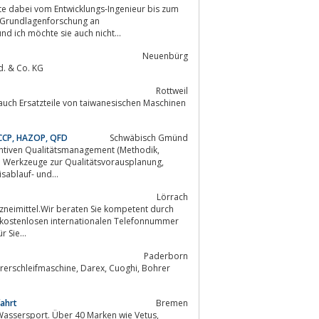
hte dabei vom Entwicklungs-Ingenieur bis zum
e Grundlagenforschung an
nd ich möchte sie auch nicht...
Neuenbürg
d. & Co. KG
Rottweil
ACCP, HAZOP, QFD
Schwäbisch Gmünd
ntiven Qualitätsmanagement (Methodik,
 Quality Function Deployment, Fehlerbaum-, Ereignisablauf- und...
Lörrach
zneimittel.Wir beraten Sie kompetent durch
r kostenlosen internationalen Telefonnummer
 Sie...
Paderborn
ahrt
Bremen
Wassersport. Über 40 Marken wie Vetus,