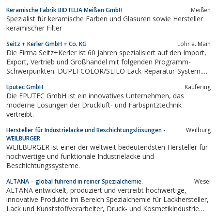
Keramische Fabrik BIDTELIA Meißen GmbH
Meißen
Spezialist für keramische Farben und Glasuren sowie Hersteller
keramischer Filter
Seitz + Kerler GmbH + Co. KG
Lohr a. Main
Die Firma Seitz+Kerler ist 60 Jahren spezialisiert auf den Import,
Export, Vertrieb und Großhandel mit folgenden Programm-
Schwerpunkten: DUPLI-COLOR/SEILO Lack-Reparatur-System.
SEILO Auto-Reparatur- und Pflege-Produkte. MONILE Spezial-
Eputec GmbH
Kaufering
Industrieböden. SANITILE Anstrich-System. SEILO
Die EPUTEC GmbH ist ein innovatives Unternehmen, das
Strahlenschutz-Produkte. Rohstoffe für die...
moderne Lösungen der Druckluft- und Farbspritztechnik
vertreibt.
Hersteller für Industrielacke und Beschichtungslösungen -
Weilburg
WEILBURGER
WEILBURGER ist einer der weltweit bedeutendsten Hersteller für
hochwertige und funktionale Industrielacke und
Beschichtungssysteme.
ALTANA – global führend in reiner Spezialchemie.
Wesel
ALTANA entwickelt, produziert und vertreibt hochwertige,
innovative Produkte im Bereich Spezialchemie für Lackhersteller,
Lack und Kunststoffverarbeiter, Druck- und Kosmetikindustrie