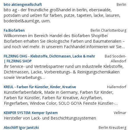
sowie die Elektroindustrie.
bito aktiengesellschaft
Berlin
bito ag - der freundliche großhandel in berlin, eberswalde,
potsdam und uelzen für farben, putze, tapeten, lacke, lasuren,
bodenbel&auml;ge, uvm.
Fa.Biofarben
Berlin Charlottenburg
Willkommen im Bereich Handel des Biofarben Shop!Bei
Biofarben erhalten Sie ökologische Farben und Baumaterialien –
und noch viel mehr. In unserem Fachhandel informieren wir Sie
gern umfassend zum Thema ökologisches Bauen.Wenn Sie
FILZRING OHG - Klebstoffe, Dichtmassen, Lacke & mehr
Bad Sooden-
außerdem auf der Suche nach Handwerkern sind, die unsere
| FILZRING SHOP
Allendorf
Produkte gleich für Sie verarbeiten,...
Ihr Service- und Vertriebspartner rund um industrielle Klebstoffe,
Dichtmassen, Lacke, Vorbereitungs- & Reinigungschemikalien
sowie Verarbeitungs…
KREUL - Farben für Künstler, Kinder, Kreative
Hallerndorf
Künstlerfarbenfabrik, Made in Germany, Farben für Kinder,
Farben für Künstler, Farben für Kreative, Acrylfarben,
Fingerfarben, Window Color, SOLO GOYA Feinste Künstler-
Ölfarben, Magic Marble, Foto Transfer Potch, Hersteller
KEMPER SYSTEM: Kemper System
Vellmar
Hersteller von Lack- und Beschichtungssystemen
Abschliff Igor Janitzki
Berlin Kreuzberg