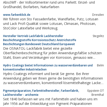
Abschliff - der Vollsortimenter rund ums Parkett. Einzel- und
Großhandel, Biofarben, Naturfarben
www.farbenklick.de
Dresden
Wir führen von Sto Fassadenfarbe, Wandfarbe, Putz, Lotusan
und Lack Profi Qualität sowie Lotusan, Climasan, Photosan,
StoColor Latexfarbe und Werkzeug.
Hersteller Vertrieb Lackfabrik Lackhersteller
Stegelitz
Beschichtungsstoffe Korrosionsschutz Anstrichstoffe
Beschichtungen Bundesweit Deutschland Europaweit
Die OSNATOL-Lackfabrik bietet eine gezielte
Oberflächenbeschichtung für jeden AnwendungsfallSie schützen
Stahl, Eisen und Verzinkungen vor Korrosion, genauso wie
Verkehr und Technik nicht ohne Markierungen auskommen
Hydro Coatings bietet Informationen zu wasserverdünnbaren und
Belm
können. Lack schützt Stahlbauwerke und Container vor
konventionellen Industrielacken
Wertverlust durch Rost.Das für diese und zahlreiche...
Hydro Coatings informiert und berät Sie gerne. Bei Ihrer
Anwendung geben wir Ihnen gerne die benötigten Informationen
zu wasserverdünnbaren, konventionell lösemittelhalteige Lacke,
wie auch HighSolid Produkte.
Pigmentpräparation, Farbmittelhersteller, Farbenfabrik,
Eppstein OT
Lackhersteller - arichemie
Bremthal
Seit 1840 befassen wir uns mit Farbmitteln und haben uns im
Jahr 1956 auf die Entwicklung von Pigment-Präparationen