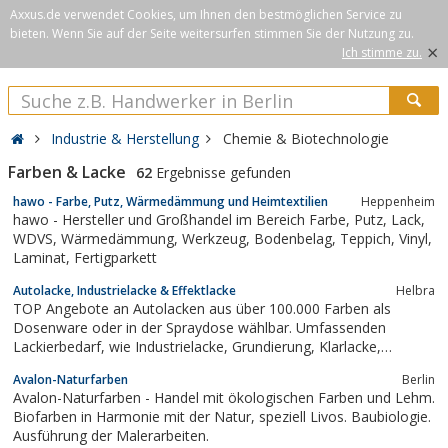
Axxus.de verwendet Cookies, um Ihnen den bestmöglichen Service zu
bieten. Wenn Sie auf der Seite weitersurfen stimmen Sie der Nutzung zu.
×
Ich stimme zu.
Industrie & Herstellung
Chemie & Biotechnologie
Farben & Lacke
62
Ergebnisse gefunden
hawo - Farbe, Putz, Wärmedämmung und Heimtextilien
Heppenheim
hawo - Hersteller und Großhandel im Bereich Farbe, Putz, Lack,
WDVS, Wärmedämmung, Werkzeug, Bodenbelag, Teppich, Vinyl,
Laminat, Fertigparkett
Autolacke, Industrielacke & Effektlacke
Helbra
TOP Angebote an Autolacken aus über 100.000 Farben als
Dosenware oder in der Spraydose wählbar. Umfassenden
Lackierbedarf, wie Industrielacke, Grundierung, Klarlacke,
Schleifmittel, Lackierwerkzeuge, vom Abroller bis Zierlinienband
Avalon-Naturfarben
Berlin
für Handwerk und Privat.NEU - jetzt auch Wandfarben und
Avalon-Naturfarben - Handel mit ökologischen Farben und Lehm.
Fassadenfarben in Profi-Qualität!
Biofarben in Harmonie mit der Natur, speziell Livos. Baubiologie.
Ausführung der Malerarbeiten.