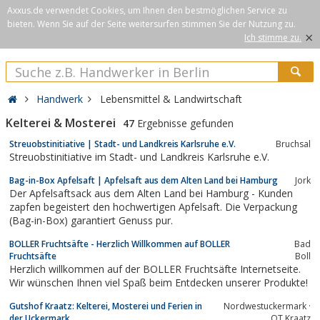
Axxus.de verwendet Cookies, um Ihnen den bestmöglichen Service zu
bieten. Wenn Sie auf der Seite weitersurfen stimmen Sie der Nutzung zu.
×
Ich stimme zu.
Handwerk
Lebensmittel & Landwirtschaft
Kelterei & Mosterei
47
Ergebnisse gefunden
Streuobstinitiative | Stadt- und Landkreis Karlsruhe e.V.
Bruchsal
Streuobstinitiative im Stadt- und Landkreis Karlsruhe e.V.
Bag-in-Box Apfelsaft | Apfelsaft aus dem Alten Land bei Hamburg
Jork
Der Apfelsaftsack aus dem Alten Land bei Hamburg - Kunden
zapfen begeistert den hochwertigen Apfelsaft. Die Verpackung
(Bag-in-Box) garantiert Genuss pur.
BOLLER Fruchtsäfte - Herzlich Willkommen auf BOLLER
Bad
Fruchtsäfte
Boll
Herzlich willkommen auf der BOLLER Fruchtsäfte Internetseite.
Wir wünschen Ihnen viel Spaß beim Entdecken unserer Produkte!
Gutshof Kraatz: Kelterei, Mosterei und Ferien in
Nordwestuckermark ·
der Uckermark
OT Kraatz