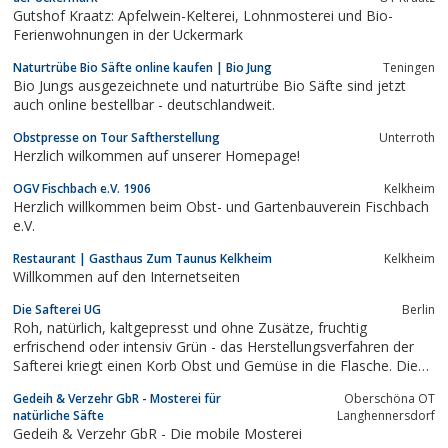
Gutshof Kraatz: Apfelwein-Kelterei, Lohnmosterei und Bio-
Ferienwohnungen in der Uckermark
Naturtrübe Bio Säfte online kaufen | Bio Jung
Teningen
Bio Jungs ausgezeichnete und naturtrübe Bio Säfte sind jetzt
auch online bestellbar - deutschlandweit.
Obstpresse on Tour Saftherstellung
Unterroth
Herzlich wilkommen auf unserer Homepage!
OGV Fischbach e.V. 1906
Kelkheim
Herzlich willkommen beim Obst- und Gartenbauverein Fischbach
e.V.
Restaurant | Gasthaus Zum Taunus Kelkheim
Kelkheim
Willkommen auf den Internetseiten
Die Safterei UG
Berlin
Roh, natürlich, kaltgepresst und ohne Zusätze, fruchtig
erfrischend oder intensiv Grün - das Herstellungsverfahren der
Safterei kriegt einen Korb Obst und Gemüse in die Flasche. Die
veganen und 100% naturbelassenen Säfte werden vom Körper
Gedeih & Verzehr GbR - Mosterei für
Oberschöna OT
optimal verwertet. Jetzt auf www.safterei.deDas Unternehmen
natürliche Säfte
Langhennersdorf
betreibt Tarek mit seinem...
Gedeih & Verzehr GbR - Die mobile Mosterei