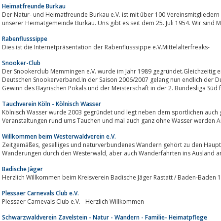
Heimatfreunde Burkau
Der Natur- und Heimatfreunde Burkau e.V. ist mit über 100 Vereinsmitgliedern 
unserer Heimatgemeinde Burkau. Uns gibt es seit dem 25. Juli 1954. Wir sind Mi
Rabenflusssippe
Dies ist die Internetpräsentation der Rabenflusssippe e.V.Mittelalterfreaks-
Snooker-Club
Der Snookerclub Memmingen e.V. wurde im Jahr 1989 gegründet.Gleichzeitig er
Deutschen Snookerverband.In der Saison 2006/2007 gelang nun endlich der Du
Gewinn des Bayrischen Pokals und der Meisterschaft in der 2. Bundesliga Süd fü
Tauchverein Köln - Kölnisch Wasser
Kölnisch Wasser wurde 2003 gegründet und legt neben dem sportlichen auch gr
Veranstaltungen rund ums Tauchen und mal auch ganz ohne Wasser werden 
Willkommen beim Westerwaldverein e.V.
Zeitgemäßes, geselliges und naturverbundenes Wandern gehört zu den Hauptaufgaben. Der Hauptverein bietet mehrtägige
Wanderungen durch den Westerwald, aber auch Wanderfahrten ins Ausland 
Badische Jäger
Herzlich Willkommen beim Kreisverein Badische Jäger Rastatt / Baden-Baden 1
Plessaer Carnevals Club e.V.
Plessaer Carnevals Club e.V. - Herzlich Willkommen
Schwarzwaldverein Zavelstein - Natur - Wandern - Familie- Heimatpflege