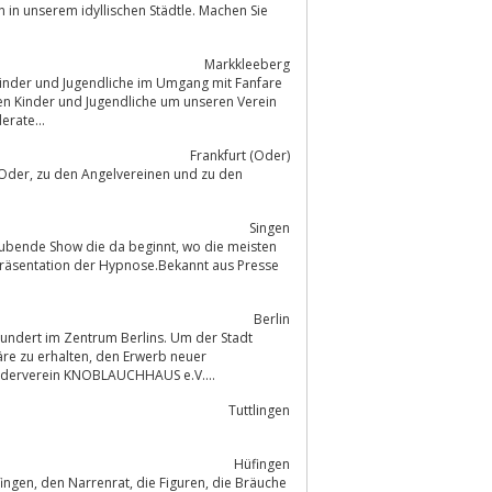
Markkleeberg
en Kinder und Jugendliche um unseren Verein
erate...
Frankfurt (Oder)
d zu den
Singen
raubende Show die da beginnt, wo die meisten
Präsentation der Hypnose.Bekannt aus Presse
Berlin
ndert im Zentrum Berlins. Um der Stadt
eranstaltungen zu unterstützen, wurde der Förderverein KNOBLAUCHHAUS e.V....
Tuttlingen
Hüfingen