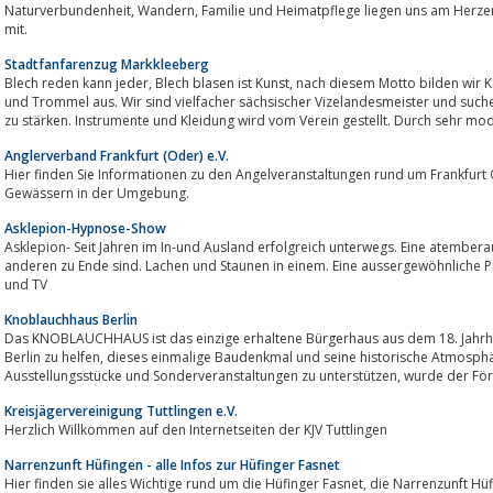
Naturverbundenheit, Wandern, Familie und Heimatpflege liegen uns am Herzen in unserem idyllischen Städtle. Machen Sie
mit.
Stadtfanfarenzug Markkleeberg
Blech reden kann jeder, Blech blasen ist Kunst, nach diesem Motto bilden wir Kinder und Jugendliche im Umgang mit Fanfare
und Trommel aus. Wir sind vielfacher sächsischer Vizelandesmeister und such
zu stärken. Instrumente und Kleidung wird vom Verein gestellt. Durch sehr mod
Anglerverband Frankfurt (Oder) e.V.
Hier finden Sie Informationen zu den Angelveranstaltungen rund um Frankfurt Oder, zu den Angelvereinen un
Gewässern in der Umgebung.
Asklepion-Hypnose-Show
Asklepion- Seit Jahren im In-und Ausland erfolgreich unterwegs. Eine atembe
anderen zu Ende sind. Lachen und Staunen in einem. Eine aussergewöhnliche 
und TV
Knoblauchhaus Berlin
Das KNOBLAUCHHAUS ist das einzige erhaltene Bürgerhaus aus dem 18. Jahrhu
Berlin zu helfen, dieses einmalige Baudenkmal und seine historische Atmosphäre zu erhalten, den Erwerb neuer
Ausstellungsstücke und Sonderv
Kreisjägervereinigung Tuttlingen e.V.
Herzlich Willkommen auf den Internetseiten der KJV Tuttlingen
Narrenzunft Hüfingen - alle Infos zur Hüfinger Fasnet
Hier finden sie alles Wichtige rund um die Hüfinger Fasnet, die Narrenzunft Hüfingen, den Narrenrat, die Figuren, die Bräuche