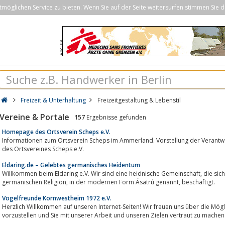
öglichen Service zu bieten. Wenn Sie auf der Seite weitersurfen stimmen Sie d
Freizeit & Unterhaltung
Freizeitgestaltung & Lebenstil
Vereine & Portale
157
Ergebnisse gefunden
Homepage des Ortsverein Scheps e.V.
Informationen zum Ortsverein Scheps im Ammerland. Vorstellung der Verantwor
des Ortsvereines Scheps e.V.
Eldaring.de – Gelebtes germanisches Heidentum
Willkommen beim Eldaring e.V. Wir sind eine heidnische Gemeinschaft, die sich mit der Wiederbelebung der vorchristlichen
germanischen Religion, in der modernen Form Ásatrú genannt, beschäftigt.
Vogelfreunde Kornwestheim 1972 e.V.
Herzlich Willkommen auf unseren Internet-Seiten! Wir freuen uns über die Möglichkeit, Ihnen hier unseren V
vorzustellen und Sie mit unserer Arbeit und unseren Zielen vertraut zu machen