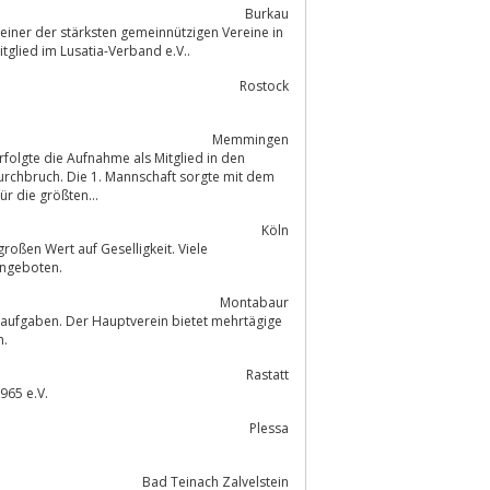
Burkau
einer der stärksten gemeinnützigen Vereine in
tglied im Lusatia-Verband e.V..
Rostock
Memmingen
folgte die Aufnahme als Mitglied in den
rchbruch. Die 1. Mannschaft sorgte mit dem
r die größten...
Köln
oßen Wert auf Geselligkeit. Viele
Angeboten.
Montabaur
an.
Rastatt
965 e.V.
Plessa
Bad Teinach Zalvelstein