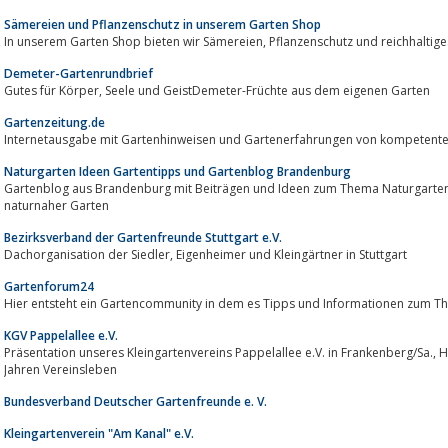
Sämereien und Pflanzenschutz in unserem Garten Shop
In unserem Garten Shop bieten wir Sämereien, Pflanzensc
Demeter-Gartenrundbrief
Gutes für Körper, Seele und GeistDemeter-Früchte aus dem eigenen Garten
Gartenzeitung.de
Internetausgabe mit Gartenhinweisen und Gartenerfahrungen von kompetente
Naturgarten Ideen Gartentipps und Gartenblog Brandenburg
Gartenblog aus Brandenburg mit Beiträgen und Ideen zum Thema Naturgarten anlegen, Naturgarten 
naturnaher Garten
Bezirksverband der Gartenfreunde Stuttgart e.V.
Dachorganisation der Siedler, Eigenheimer und Kleingärtner in Stuttgart
Gartenforum24
KGV Pappelallee e.V.
Präsentation unseres Kleingartenvereins Pappelallee e.V. in Frankenberg/Sa., Historie, Geschichten und Bilder aus über 80
Jahren Vereinsleben
Bundesverband Deutscher Gartenfreunde e. V.
Kleingartenverein "Am Kanal" e.V.