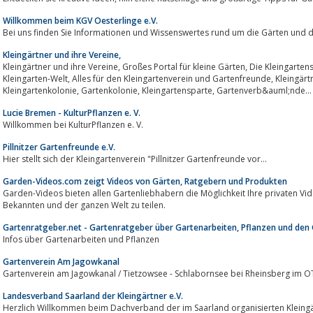
Willkommen beim KGV Oesterlinge e.V.
Bei uns finden Sie Informationen und Wissenswertes rund um die Gärten und 
Kleingärtner und ihre Vereine,
Kleingärtner und ihre Vereine, Großes Portal für kleine Gärten, Die Kleingartensuchmaschine führt durch die virtuelle
Kleingarten-Welt, Alles für den Kleingartenverein und Gartenfreunde, Kleingärtnerverein, Schrebergarten, Schrebergärtner,
Kleingartenkolonie, Gartenkolonie, Kleingartensparte, Gartenverb&auml;nde...
Lucie Bremen - KulturPflanzen e. V.
Willkommen bei KulturPflanzen e. V.
Pillnitzer Gartenfreunde e.V.
Hier stellt sich der Kleingartenverein "Pillnitzer Gartenfreunde vor...
Garden-Videos.com zeigt Videos von Gärten, Ratgebern und Produkten
Garden-Videos bieten allen Gartenliebhabern die Möglichkeit Ihre privaten V
Bekannten und der ganzen Welt zu teilen.
Gartenratgeber.net - Gartenratgeber über Gartenarbeiten, Pflanzen und den 
Infos über Gartenarbeiten und Pflanzen
Gartenverein Am Jagowkanal
Gartenverein am Jagowkanal / Tietzowsee - Schlabornsee bei Rheinsberg im OT
Landesverband Saarland der Kleingärtner e.V.
Herzlich Willkommen beim Dachverband der im Saarland organisierten Kleingä