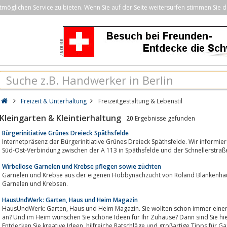
öglichen Service zu bieten. Wenn Sie auf der Seite weitersurfen stimmen Sie d
Freizeit & Unterhaltung
Freizeitgestaltung & Lebenstil
Kleingarten & Kleintierhaltung
20
Ergebnisse gefunden
Bürgerinitiative Grünes Dreieck Späthsfelde
Internetpräsenz der Bürgerinitiative Grünes Dreieck Späthsfelde. Wir informi
Süd-Ost-Verbindung zwischen der A 113 in Späthsfelde und der Schnellerstraß
Wirbellose Garnelen und Krebse pflegen sowie züchten
Garnelen und Krebse aus der eigenen Hobbynachzucht von Roland Blankenhaus
Garnelen und Krebsen.
HausUndWerk: Garten, Haus und Heim Magazin
HausUndWerk: Garten, Haus und Heim Magazin. Sie wollten schon immer einen Garten? Der Hausbau oder Renovierung steht
an? Und im Heim wünschen Sie schöne Ideen für Ihr Zuhause? Dann sind Sie h