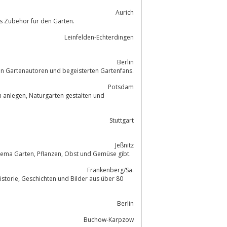
Aurich
hutz und reichhaltiges Zubehör für den Garten.
Leinfelden-Echterdingen
Berlin
n Gartenautoren und begeisterten Gartenfans.
Potsdam
gestalten und
Stuttgart
Jeßnitz
Hier entsteht ein Gartencommunity in dem es Tipps und Informationen zum Thema Garten, Pflanzen, Obst und Gemüse gibt.
Frankenberg/Sa.
Berlin
Buchow-Karpzow