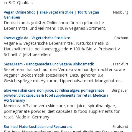
in BIO-Qualität.
Vegan Online Shop | alles-vegetarisch.de | 100 % Vegan
Nabburg
Genießen
Deutschlands größter Onlineshop für rein pflanzliche
Lebensmittel und viel mehr. 100% veganes Sortiment.
iloveveggie.de - Vegetarische Produkte
Bochum
Vegane & vegetarische Lebensmittel, Naturkosmetik &
Haushaltsmittel bei iloveveggie.de ♥ 100 % Bio ✓ Preiswert ✓
Schnell ✓ Jetzt bestellen!
SeseCream - Handgemachte und vegane Biokosmetik
Frankfurt
SeseCream hat sich auf den Vertrieb von handgemachter sowie
veganer Biokosmetik spezialisiert. Dazu gehören u.a.
Gesichtspflege mit Hyaluron, Lippenbalsam mit Mangobutter
oder Handcremes mit Lavendel.Durch den oft verwendeten
aloe vera skin care, noni juice, spirulina algae, pomegranate
Burglauer
Bienenwachs wird trockene Haut wieder mit genügend
powder, diet capsules & food supplements for retail. Medicura
Feuchtigkeit versorgt und kann diese auch wieder...
AG Germany
Medicura AG:aloe vera skin care, noni juice, spirulina algae,
pomegranate powder, diet capsules & food supplements for
retail. Made in Germany
Bio-Insel Naturkostladen und Restaurant
Stralsund
Bio-Insel Naturkostladen und Restaurant direkt am Stralsunder