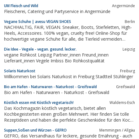
UM Fleisch und Wild
Angermünde
Fleischerei, Catering und Partyservice in Angermünde
Vegane Schuhe | avesu VEGAN SHOES
Berlin
NACHHALTIG, FAIR, VEGAN. Sneaker, Boots, Stiefeletten, High-
Heels, Accessoires. 100% vegan, cruelty free! Online-Shop für
hochwertige vegane Schuhe für alle, die Tierleid vermeiden
möchten und faire Arbeitsbedingungen unterstützen. Die Schuhe
Die Idee - Vegele - vegan. gesund. lecker.
Leipzig
sind lederfrei und frei von anderen tierischen Produkten. Die
vegane Rohkost Leipzig Partner_innen Freund_innen
verwendeten...
Lieferant_innen Vegele Imbiss Bio Rohkostqualität
Solaris Naturkost
Freiburg
Willkommen bei Solaris Naturkost in Freiburg Stadtteil Stühlinger
Bio am Hafen - Naturwaren - Naturkost - Greifswald
Greifswald
Bio am Hafen - Naturwaren - Naturkost - Greifswald
Köstlich essen mit Köstlich vegetarisch!
Waldems-Esch
Das Kochmagazin köstlich vegetarisch, bietet allen
Kochbegeisterten einen großen Mehrwert. Hier finden Sie tolle
Rezeptideen und haben die perfekte Geschenkidee für den Koch
aus der Familie.
Suppen,Soßen und Würzen - GEFRO
Memmingen / Allgäu
GEFRO, das Versandhaus für leckere, gesunde Ernährung - auch