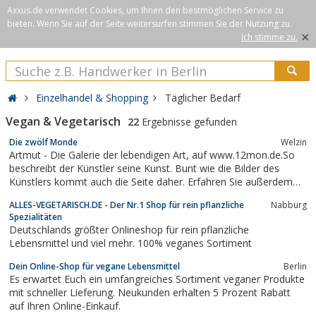
Axxus.de verwendet Cookies, um Ihnen den bestmöglichen Service zu
bieten. Wenn Sie auf der Seite weitersurfen stimmen Sie der Nutzung zu.
×
Ich stimme zu.
Einzelhandel & Shopping
Täglicher Bedarf
Vegan & Vegetarisch
22
Ergebnisse gefunden
Die zwölf Monde
Welzin
Artmut - Die Galerie der lebendigen Art, auf www.12mon.de.So
beschreibt der Künstler seine Kunst. Bunt wie die Bilder des
Künstlers kommt auch die Seite daher. Erfahren Sie außerdem
Wissenwertes über Genmanipulation und Fleischverzehr; Lesen
ALLES-VEGETARISCH.DE - Der Nr.1 Shop für rein pflanzliche
Nabburg
Sie warum Tierschutz wichtig ist und was jeder ganz einfach
Spezialitäten
dazu beitragen kann: Kochen...
Deutschlands größter Onlineshop für rein pflanzliche
Lebensmittel und viel mehr. 100% veganes Sortiment
Dein Online-Shop für vegane Lebensmittel
Berlin
Es erwartet Euch ein umfangreiches Sortiment veganer Produkte
mit schneller Lieferung. Neukunden erhalten 5 Prozent Rabatt
auf Ihren Online-Einkauf.