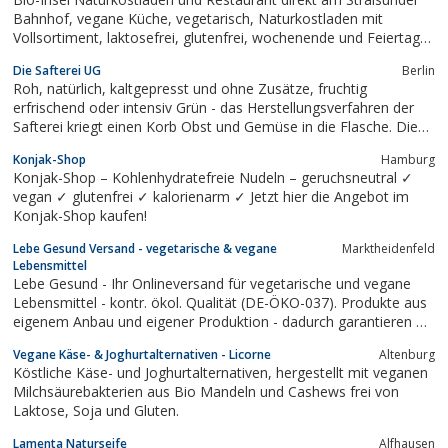
Bahnhof, vegane Küche, vegetarisch, Naturkostladen mit
Vollsortiment, laktosefrei, glutenfrei, wochenende und Feiertage
geöffnet, Naturkosmetik, Stralsund
Die Safterei UG
Berlin
Roh, natürlich, kaltgepresst und ohne Zusätze, fruchtig
erfrischend oder intensiv Grün - das Herstellungsverfahren der
Safterei kriegt einen Korb Obst und Gemüse in die Flasche. Die
veganen und 100% naturbelassenen Säfte werden vom Körper
Konjak-Shop
Hamburg
optimal verwertet. Jetzt auf www.safterei.deDas Unternehmen
Konjak-Shop – Kohlenhydratefreie Nudeln – geruchsneutral ✓
betreibt Tarek mit seinem...
vegan ✓ glutenfrei ✓ kalorienarm ✓ Jetzt hier die Angebot im
Konjak-Shop kaufen!
Lebe Gesund Versand - vegetarische & vegane
Marktheidenfeld
Lebensmittel
Lebe Gesund - Ihr Onlineversand für vegetarische und vegane
Lebensmittel - kontr. ökol. Qualität (DE-ÖKO-037). Produkte aus
eigenem Anbau und eigener Produktion - dadurch garantieren wir
höchste Qualität und besten Geschmack.
Vegane Käse- & Joghurtalternativen - Licorne
Altenburg
Köstliche Käse- und Joghurtalternativen, hergestellt mit veganen
Milchsäurebakterien aus Bio Mandeln und Cashews frei von
Laktose, Soja und Gluten.
Lamenta Naturseife
Alfhausen