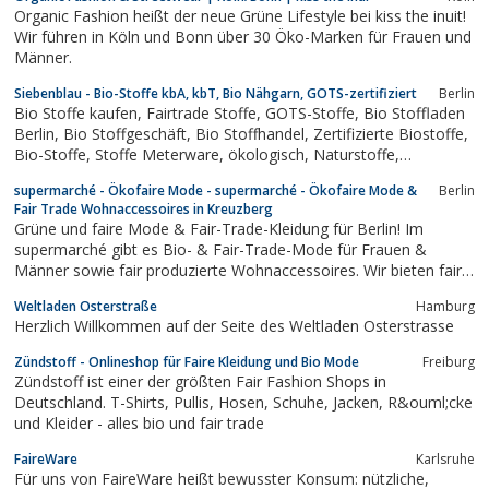
und sind zudem noch fair gehandelt und produziert!
Organic Fashion heißt der neue Grüne Lifestyle bei kiss the inuit!
Wir führen in Köln und Bonn über 30 Öko-Marken für Frauen und
Männer.
Siebenblau - Bio-Stoffe kbA, kbT, Bio Nähgarn, GOTS-zertifiziert
Berlin
Bio Stoffe kaufen, Fairtrade Stoffe, GOTS-Stoffe, Bio Stoffladen
Berlin, Bio Stoffgeschäft, Bio Stoffhandel, Zertifizierte Biostoffe,
Bio-Stoffe, Stoffe Meterware, ökologisch, Naturstoffe,
Biobaumwolle, Bioleinenstoffe, Stoffe aus Hanf, Hanfstoffe,
supermarché - Ökofaire Mode - supermarché - Ökofaire Mode &
Berlin
Biowolle, Strickwolle GOTS, kbA, kbT, Fairtrade, Bio Nähgar
Fair Trade Wohnaccessoires in Kreuzberg
Grüne und faire Mode & Fair-Trade-Kleidung für Berlin! Im
supermarché gibt es Bio- & Fair-Trade-Mode für Frauen &
Männer sowie fair produzierte Wohnaccessoires. Wir bieten fair-
trade Basics, wechselnde Kollektionen und eine riesige Auswahl
Weltladen Osterstraße
Hamburg
an Fairtrade-Jeans. Außerdem die gesamte Kollektion des
Herzlich Willkommen auf der Seite des Weltladen Osterstrasse
Eigenlabels Hirschkind.
Zündstoff - Onlineshop für Faire Kleidung und Bio Mode
Freiburg
Zündstoff ist einer der größten Fair Fashion Shops in
Deutschland. T-Shirts, Pullis, Hosen, Schuhe, Jacken, R&ouml;cke
und Kleider - alles bio und fair trade
FaireWare
Karlsruhe
Für uns von FaireWare heißt bewusster Konsum: nützliche,