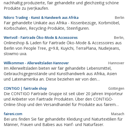
nachhaltig produzierte, fair gehandelte und gleichzeitig schöne
Produkte zu (ver)kaufen.
Ndoro Trading - Kunst & Handwerk aus Afrika
Berlin
Fair gehandelte Unikate aus Afrika - Kissenbezüge, Korbmöbel,
Korbschalen, Recycling-Produkte, Steinfiguren.
Wertvoll - Fairtrade Öko-Mode & Accessoires
Berlin,
Onlineshop & Laden für Fairtrade Öko-Mode & Accessoires aus
Berlin von People Tree, g=9.8, Kuyichi, TerraPlana, NudieJeans,
slowmo uva.
Willkommen - Allerweltsladen Hannover
Hannover
Im Allerweltsladen bieten wir fair gehandelte Lebensmittel,
Gebrauchsgegenstände und Kunsthandwerk aus Afrika, Asien
und Lateinamerika an. Diese beziehen wir von den
Importorganisationen EL PUENTE, gepa, dritte-welt partner,
CONTIGO | fairtrade shop
Göttingen
BanaFair und Podi-Mohair.
Die CONTIGO Fairtrade Gruppe ist seit über 20 Jahren Importeur
und Anbieter von Fairtrade Produkten. Über den CONTIGO-
Online-Shop und den Versandhandel für Produkte aus fairem
Handel bestellen die CONTIGO Fairtrade Shops, die Weltläden
faireni.com
Maisach
und die Online-Kunden BIO-Kaffee aus eigener Röstung, Tee,
Bei uns finden Sie fair gehandelte Kleidung und Naturtextilien für
Schokolade, Wohnartikel,...
Männer, Frauen und Babies aus Hanf- und Naturfaser.