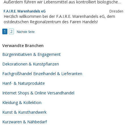
Außerdem führen wir Lebensmittel aus kontrolliert biologischem
Anbau, wie Kaffee, Tee, Olivenöl und Nudeln, umweltfreundliche
F.A.I.R.E. Warenhandels eG
Dresden
Waschmittel und Reinigungsmittel, Naturkosmetik, fair trade
Herzlich willkommen bei der F.A.I.R.E. Warenhandels eG, dem
Schmuck,...
ostdeutschen Regionalzentrum des Fairen Handels!
1
2
Nächste Seite
Verwandte Branchen
Bürgerinitiativen & Engagement
Dekorationen & Kunstpflanzen
Fachgroßhandel Einzelhandel & Lieferanten
Hanf- & Naturprodukte
Internet Shops & Online Versandhandel
Kleidung & Kollektion
Kunst & Kunsthandwerk
Kurzwaren & Nähbedarf