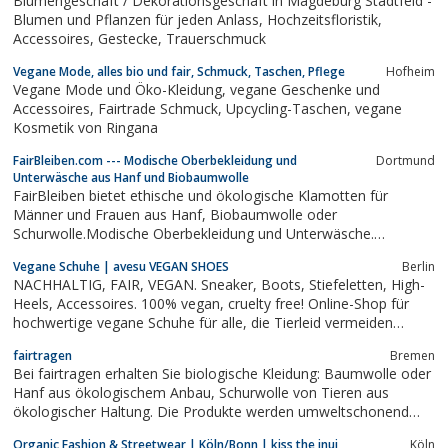
Blumengeschäft / Dekorationsgeschäft in Magdeburg Stadtfeld -
Blumen und Pflanzen für jeden Anlass, Hochzeitsfloristik,
Accessoires, Gestecke, Trauerschmuck
Vegane Mode, alles bio und fair, Schmuck, Taschen, Pflege
Hofheim
Vegane Mode und Öko-Kleidung, vegane Geschenke und
Accessoires, Fairtrade Schmuck, Upcycling-Taschen, vegane
Kosmetik von Ringana
FairBleiben.com --- Modische Oberbekleidung und
Dortmund
Unterwäsche aus Hanf und Biobaumwolle
FairBleiben bietet ethische und ökologische Klamotten für
Männer und Frauen aus Hanf, Biobaumwolle oder
Schurwolle.Modische Oberbekleidung und Unterwäsche.
Zertifizierung der Modelabels sind z.B. Gots, Fair Trade oder Fair
Vegane Schuhe | avesu VEGAN SHOES
Berlin
Wear Foundation.
NACHHALTIG, FAIR, VEGAN. Sneaker, Boots, Stiefeletten, High-
Heels, Accessoires. 100% vegan, cruelty free! Online-Shop für
hochwertige vegane Schuhe für alle, die Tierleid vermeiden
möchten und faire Arbeitsbedingungen unterstützen. Die Schuhe
fairtragen
Bremen
sind lederfrei und frei von anderen tierischen Produkten. Die
Bei fairtragen erhalten Sie biologische Kleidung: Baumwolle oder
verwendeten...
Hanf aus ökologischem Anbau, Schurwolle von Tieren aus
ökologischer Haltung. Die Produkte werden umweltschonend
weiterverarbeitet. Außerdem sehen unsere Produkte cool aus
Organic Fashion & Streetwear | Köln/Bonn | kiss the inui
Köln