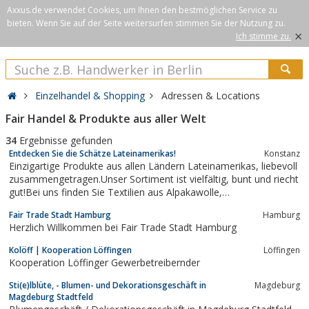
Axxus.de verwendet Cookies, um Ihnen den bestmöglichen Service zu
bieten. Wenn Sie auf der Seite weitersurfen stimmen Sie der Nutzung zu.
×
Ich stimme zu.
Einzelhandel & Shopping
Adressen & Locations
Fair Handel & Produkte aus aller Welt
34
Ergebnisse gefunden
Entdecken Sie die Schätze Lateinamerikas!
Konstanz
Einzigartige Produkte aus allen Ländern Lateinamerikas, liebevoll
zusammengetragen.Unser Sortiment ist vielfältig, bunt und riecht
gut!Bei uns finden Sie Textilien aus Alpakawolle,
Damenoberbekleidung, Bikinis & Badeanzüge, Kinderbekleidung,
Fair Trade Stadt Hamburg
Hamburg
Alpakawolle zum Selberstricken, Taschen, Panama-Hüte,
Herzlich Willkommen bei Fair Trade Stadt Hamburg
handbestickte Gürtel,...
Kolöff | Kooperation Löffingen
Löffingen
Kooperation Löffinger Gewerbetreibernder
Sti(e)lblüte, - Blumen- und Dekorationsgeschäft in
Magdeburg
Magdeburg Stadtfeld