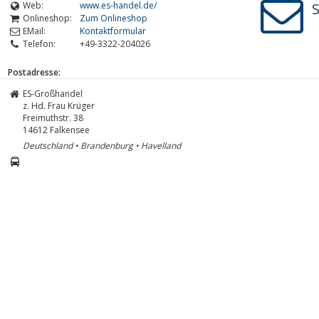
Web:
www.es-handel.de/
S
Onlineshop:
Zum Onlineshop
EMail:
Kontaktformular
Telefon:
+49-3322-204026
Postadresse:
ES-Großhandel
z. Hd. Frau Krüger
Freimuthstr. 38
14612
Falkensee
Deutschland • Brandenburg • Havelland