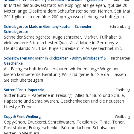
schnell und günstig Einkaufen ist in unserem Shop kein
In Mitten der Südweststadt am Kolpingplatz gelegen, gibt die 20
Problem.Neben einem sehr...
Meter lange Glasfront dem Schaufenster seinen Namen. Seit Mai
2011 gibt es in den über 200 qm grossen Lebengeschäft ein
bunt gemischtes Sortiment das die Themen Schreiben, Schenken
Schreibgeräte Made in Germany kaufen - Schneider
Schramberg
und Genießen.
Schreibgeräte
Schneider Schreibgeräte: Kugelschreiber, Marker, Füllhalter &
viele weitere Stifte in bester Qualität ✓ Made in Germany ✓
Deutschlands Nr. 1 bei Kugelschreibern ✓ Ausgezeichnet mit
dem German Brand Award 2017 ✰ Marke des Jahrhunderts 2016
Schreibwaren und Mehr in Kirchzarten - Bohny Bürobedarf &
Kirchzarten
✰ Jetzt online bestellen!
Geschenke
Als Fachgeschäft im Ort ersparen wir Ihnen lange Wege und
bieten kompetente Beratung. Wir sind gerne für Sie da – lassen
Sie sich überzeugen!
Sutter Büro + Papeterie
Freiburg
Sutter Büro + Papeterie in Freiburg - Alles für Büro und Schule,
Papeterie und Schreibwaren, Geschenkideen und die neuesten
Lifestyle Trends
Copy & Print Weilburg
Weilburg
Copy-Shop, Druckerei. Schreibwaren, Textildruck, Tinte, Toner,
Poststation, Fotogeschenke, Bürobedarf und Schulsachen.
Mitten in Weilburg