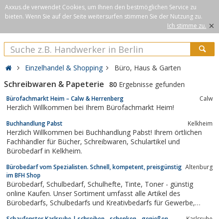
Axxus.de verwendet Cookies, um Ihnen den bestmöglichen Service zu
bieten. Wenn Sie auf der Seite weitersurfen stimmen Sie der Nutzung zu.
×
Ich stimme zu.
Einzelhandel & Shopping
Büro, Haus & Garten
Schreibwaren & Papeterie
80
Ergebnisse gefunden
Bürofachmarkt Heim – Calw & Herrenberg
Calw
Herzlich Willkommen bei Ihrem Bürofachmarkt Heim!
Buchhandlung Pabst
Kelkheim
Herzlich Willkommen bei Buchhandlung Pabst! Ihrem örtlichen
Fachhändler für Bücher, Schreibwaren, Schulartikel und
Bürobedarf in Kelkheim.
Bürobedarf vom Spezialisten. Schnell, kompetent, preisgünstig
Altenburg
im BFH Shop
Bürobedarf, Schulbedarf, Schulhefte, Tinte, Toner - günstig
online Kaufen. Unser Sortiment umfasst alle Artikel des
Bürobedarfs, Schulbedarfs und Kreativbedarfs für Gewerbe,
Industrie und Schule. Schreibhefte, Kalender, Aktendrehsäulen
Schaufenster Karlsruhe | schreiben - schenken - genießen
Karlsruhe