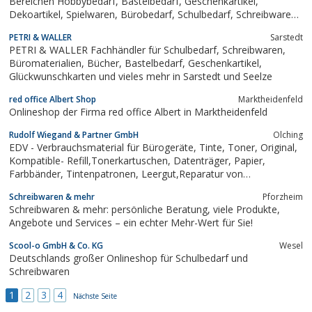
Bereichen Hobbybedarf, Bastelbedarf, Geschenkartikel,
Dekoartikel, Spielwaren, Bürobedarf, Schulbedarf, Schreibwaren,
Floristikbedarf Saisonartikel. Alle Preisangaben beziehen sich auf
PETRI & WALLER
Sarstedt
netto Händlerpreise
PETRI & WALLER Fachhändler für Schulbedarf, Schreibwaren,
Büromaterialien, Bücher, Bastelbedarf, Geschenkartikel,
Glückwunschkarten und vieles mehr in Sarstedt und Seelze
red office Albert Shop
Marktheidenfeld
Onlineshop der Firma red office Albert in Marktheidenfeld
Rudolf Wiegand & Partner GmbH
Olching
EDV - Verbrauchsmaterial für Bürogeräte, Tinte, Toner, Original,
Kompatible- Refill,Tonerkartuschen, Datenträger, Papier,
Farbbänder, Tintenpatronen, Leergut,Reparatur von
Laserdrucker, Faxgeräte und Kopierer.
Schreibwaren & mehr
Pforzheim
Schreibwaren & mehr: persönliche Beratung, viele Produkte,
Angebote und Services – ein echter Mehr-Wert für Sie!
Scool-o GmbH & Co. KG
Wesel
Deutschlands großer Onlineshop für Schulbedarf und
Schreibwaren
1
2
3
4
Nächste Seite