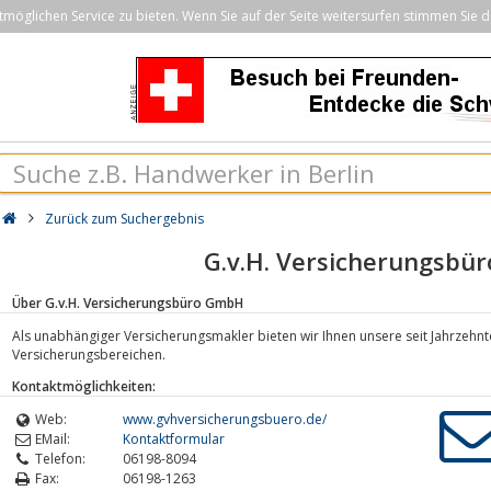
öglichen Service zu bieten. Wenn Sie auf der Seite weitersurfen stimmen Sie d
Zurück zum Suchergebnis
G.v.H. Versicherungsbü
Über G.v.H. Versicherungsbüro GmbH
Als unabhängiger Versicherungsmakler bieten wir Ihnen unsere seit Jahrzehnt
Versicherungsbereichen.
Kontaktmöglichkeiten:
Web:
www.gvhversicherungsbuero.de/
EMail:
Kontaktformular
Telefon:
06198-8094
Fax:
06198-1263