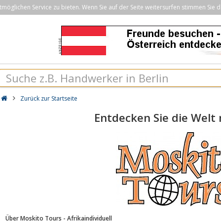
öglichen Service zu bieten. Wenn Sie auf der Seite weitersurfen stimmen Sie d
Zurück zur Startseite
Entdecken Sie die Welt 
Über Moskito Tours - Afrikaindividuell