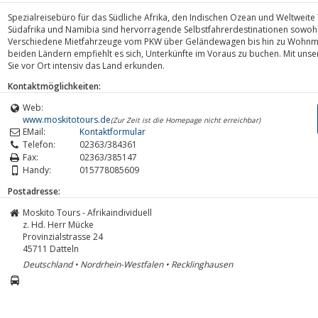
Spezialreisebüro für das Südliche Afrika, den Indischen Ozean und Weltweite T
Südafrika und Namibia sind hervorragende Selbstfahrerdestinationen sowohl 
Verschiedene Mietfahrzeuge vom PKW über Geländewagen bis hin zu Wohnmo
beiden Ländern empfiehlt es sich, Unterkünfte im Voraus zu buchen. Mit uns
Sie vor Ort intensiv das Land erkunden.
Kontaktmöglichkeiten:
Web:
www.moskitotours.de
(Zur Zeit ist die Homepage nicht erreichbar)
EMail:
Kontaktformular
Telefon:
02363/384361
Fax:
02363/385147
Handy:
015778085609
Postadresse:
Moskito Tours - Afrikaindividuell
z. Hd. Herr Mücke
Provinzialstrasse 24
45711
Datteln
Deutschland • Nordrhein-Westfalen • Recklinghausen