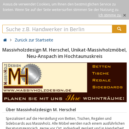
Axxus.de verwendet Cookies, um Ihnen den bestmöglichen Service zu
bieten. Wenn Sie auf der Seite weitersurfen stimmen Sie der Nutzung zu.
×
Ich stimme zu.
Zurück zur Startseite
Massivholzdesign M. Herschel, Unikat-Massivholzmöbel,
Neu-Anspach im Hochtaunuskreis
Über Massivholzdesign M. Herschel
Spezialisiert auf die Herstellung von Betten, Tischen, Regalen und
Sideboards aus Massivholz. Alle Möbel werden nach einem ausführlichen
Beratungsgespräch, gerne vor Ort, individuell geplant und in Handarbeit