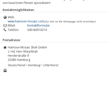
von luxuriösen Fliesen spezialisiert.
Kontaktmöglichkeiten:
Web:
www.hamoun-mosaic.com
(Zur Zeit ist die Homepage nicht erreichbar)
EMail:
Kontaktformular
Telefon:
040-80010210
Postadresse:
Hamoun Mosaic Shali GmbH
z. Hd. Herr Kheyrkhah
Herderstraße 9
22085
Hamburg
Deutschland • Hamburg • Uhlenhorst