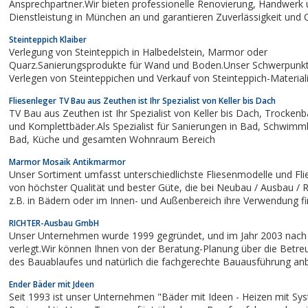
Ansprechpartner.Wir bieten professionelle Renovierung, Handwerk und
Dienstleistung in München an und garantieren Zuverlässigkeit und 
fairen Preis.
Steinteppich Klaiber
Verlegung von Steinteppich in Halbedelstein, Marmor oder
Quarz.Sanierungsprodukte für Wand und Boden.Unser Schwerpunkt 
Verlegen von Steinteppichen und Verkauf von Steinteppich-Materiali
Selbstverleger und Verlegefirmen. Auf Anfrage führen wir auch Anle
Fliesenleger TV Bau aus Zeuthen ist Ihr Spezialist von Keller bis Dach
Steinteppich-Selbstverleger vor Ort durch. Schon...
TV Bau aus Zeuthen ist Ihr Spezialist von Keller bis Dach, Trocken
und Komplettbäder.Als Spezialist für Sanierungen in Bad, Schwimmbad, Wellness
Bad, Küche und gesamten Wohnraum Bereich
Marmor Mosaik Antikmarmor
Unser Sortiment umfasst unterschiedlichste Fliesenmodelle und Fl
von höchster Qualität und bester Güte, die bei Neubau / Ausbau / Renovierung
z.B. in Bädern oder im Innen- und Außenbereich ihre Verwendung f
bieten Ihnen besondere Fliesen mit einzigartigem Design und ein
RICHTER-Ausbau GmbH
Luxus. Wir haben uns auf...
Unser Unternehmen wurde 1999 gegründet, und im Jahr 2003 nach Schulzendorf
verlegt.Wir können Ihnen von der Beratung-Planung über die Betr
des Bauablaufes und natürlich die fachgerechte Bauausführung anb
Spezielle Verlegung von Naturstein-Betonsteinbeläge im Außenbere
Ender Bäder mit Jdeen
Einkornmörtel mit...
Seit 1993 ist unser Unternehmen "Bäder mit Ideen - Heizen mit Sys