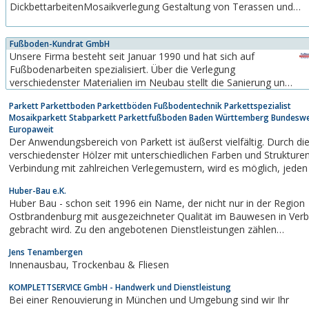
DickbettarbeitenMosaikverlegung Gestaltung von Terassen und
Wegen Außenanlagen Trockenputz und Rigipsarbeiten Entkernung
von Bädern Abdichtungsarbeiten
Fußboden-Kundrat GmbH
Unsere Firma besteht seit Januar 1990 und hat sich auf
Fußbodenarbeiten spezialisiert. Über die Verlegung
verschiedenster Materialien im Neubau stellt die Sanierung und
Rekonstruktion ein breites Arbeitsfeld dar. Der Trockenbau
Parkett Parkettboden Parkettböden Fußbodentechnik Parkettspezialist
ergänzt unser Leistungsangebot und macht uns besonders
Mosaikparkett Stabparkett Parkettfußboden Baden Württemberg Bundeswe
flexibel bei der Erfüllung von Aufträgen im...
Europaweit
Der Anwendungsbereich von Parkett ist äußerst vielfältig. Durch d
verschiedenster Hölzer mit unterschiedlichen Farben und Strukturen, 
Verbindung mit zahlreichen Verlegemustern, wird es möglich, jeden Geschmack,
Stil und vor allem auch Gebrauchszweck zu entsprechen.Dabei ist e
Huber-Bau e.K.
Parkettfußboden nicht...
Huber Bau - schon seit 1996 ein Name, der nicht nur in der Region
Ostbrandenburg mit ausgezeichneter Qualität im Bauwesen in Ver
gebracht wird. Zu den angebotenen Dienstleistungen zählen
u.a.:Vollwärmeschutz von
Jens Tenambergen
GebäudenBetonsanierungInnenausbauBaureparaturenBodenlegera
Innenausbau, Trockenbau & Fliesen
und Fenstermontagen...
KOMPLETTSERVICE GmbH - Handwerk und Dienstleistung
Bei einer Renouvierung in München und Umgebung sind wir Ihr