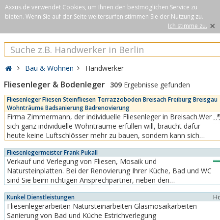
Axxus.de verwendet Cookies, um Ihnen den bestmöglichen Service zu
bieten. Wenn Sie auf der Seite weitersurfen stimmen Sie der Nutzung zu.
×
Ich stimme zu.
Bau & Wohnen
Handwerker
Fliesenleger & Bodenleger
309
Ergebnisse gefunden
Fliesenleger Fliesen Steinfliesen Terrazzoboden Breisach Freiburg Breisgau
Wohnträume Badsanierung Badrenovierung
Firma Zimmermann, der individuelle Fliesenleger in Breisach.Wer
sich ganz individuelle Wohnträume erfüllen will, braucht dafür
heute keine Luftschlösser mehr zu bauen, sondern kann sich
ganz handfest mit flexibeln Bauelementen genau die erträumten
Fliesenlegermeister Frank Pukall
Raumkomponenten schaffen.Dem zunehmenden Wunsch nach
Verkauf und Verlegung von Fliesen, Mosaik und
individueller...
Natursteinplatten. Bei der Renovierung Ihrer Küche, Bad und WC
sind Sie beim richtigen Ansprechpartner, neben den
Verlegearbeiten koordinieren wir die anderen Handwerksfirmen
Kunkel Dienstleistungen
Ho
alles aus einer Hand. Bei der Neugestaltung ihrer Terrasse sind
Fliesenlegerarbeiten Natursteinarbeiten Glasmosaikarbeiten
Sie bei uns auch richtig. Fliesenarbeiten von A - Z
Sanierung von Bad und Küche Estrichverlegung