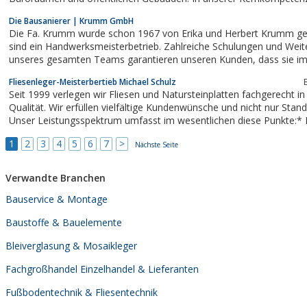
das Verlegen von hochwertigen Parkettböden spezialisiert.
Die Bausanierer | Krumm GmbH
Die Fa. Krumm wurde schon 1967 von Erika und Herbert Krumm ge
sind ein Handwerksmeisterbetrieb. Zahlreiche Schulungen und Weit
unseres gesamten Teams garantieren unseren Kunden, dass sie immer optimal
und nach den neusten Erkenntnissen bedient werden.Eines ist bei u
Fliesenleger-Meisterbertieb Michael Schulz
geblieben wie vor Jahrzehnten: Wir setzen...
Seit 1999 verlegen wir Fliesen und Natursteinplatten fachgerecht i
Qualität. Wir erfüllen vielfältige Kundenwünsche und nicht nur Stan
Unser Leistungsspektrum umfasst im wesentlichen diese Punkte:* 
und Lieferung* Neuverlegung, Sanierungen und Umbauten* Verlegung von
1
2
3
4
5
6
7
>
Wand- und...
Nächste Seite
Verwandte Branchen
Bauservice & Montage
Baustoffe & Bauelemente
Bleiverglasung & Mosaikleger
Fachgroßhandel Einzelhandel & Lieferanten
Fußbodentechnik & Fliesentechnik