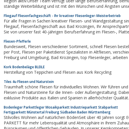
Region aktiv.Unser Team verfügt über lange Berufserfahrung, bemüht sich um
ständige Weiterbildung und ist mit den Wünschen und Ängsten uns
vertraut. Unser Leistungsprofil erstreckt sich von der kompletten
Fliegauf Fliesenfachgeschäft - Ihr kreativer Fliesenleger-Meisterbetrieb
Badmodernisierung...
Für alle Fragen in Sachen kreativer Fliesen- und Wandgestaltung sind wir
Fliegauf, Fliesenfachgeschäft aus Bad Krozingen, Ihr Ansprechpartner. Profitieren
Sie von unserer fast 40-jährigen Berufserfahrung im Fliesen-, Platten- und
Mosaikhandwerk.Wir bieten Ihnen Meisterqualität aus Meisterhand.
Fliesen-Pfefferle
Bundesweit, Fliesen verschiedener Sortiment, schnell Fliesen bestellen, Fliesen
per Post, Fliesen per Paketdienst Spezialisten in Altfliesen, verschiedene Fliesen,
Freiburg und Umgebung, Bad Krozingen, top Fliesenleger, arbeiten mit
Natursteine, arbeiten mit alt Fliesen, großes Sortiment an Fliesen, Fliesen zum
Kork Bodenbeläge BLEILE
verkaufen,...
Herstellung von Teppichen und Fliesen aus Kork Recycling
Tiles 4u Fliesen und Naturstein
Traumhaft schöne Fliesen für individuelles Wohnen. Wir führen und
Fliesen und Natursteine für die Innen- oder Außengestaltung. Dabei
exklusive Produkte aus Italien und Spanien in allerhöchster Qualität
Firmenphilosophie ist es nicht nur, den exklusiven Ansprüchen und Bedürfnissen
Bodenleger Parkettleger Mosaikparkett Industrieparkett Stabparkett
unserer Kunden...
Fertigparkett Münstertal Freiburg Südbaden Baden Württemberg
Stilvolles Wohnen auf natürlichen BödenSeit über 40 Jahren sorgt
PARKETT für mehr Lebensqualität und Atmosphäre in Ihrem Zuhause, in vi
Büroräumen und öffentlichen Gebäuden. In unserer Kernkompetenz 