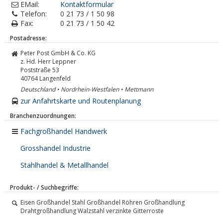
EMail:
Kontaktformular
Telefon:
0 21 73 / 1 50 98
Fax:
0 21 73 / 1 50 42
Postadresse:
Peter Post GmbH & Co. KG
z. Hd. Herr Leppner
Poststraße 53
40764
Langenfeld
Deutschland • Nordrhein-Westfalen • Mettmann
zur Anfahrtskarte und Routenplanung
Branchenzuordnungen:
Fachgroßhandel Handwerk
Grosshandel Industrie
Stahlhandel & Metallhandel
Produkt- / Suchbegriffe:
Eisen Großhandel Stahl Großhandel Röhren Großhandlung
Drahtgroßhandlung Walzstahl verzinkte Gitterroste