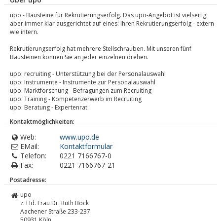
upo - Bausteine für Rekrutierungserfolg. Das upo-Angebot ist vielseitig,
aber immer klar ausgerichtet auf eines: Ihren Rekrutierungserfolg - extern
wie intern.
Rekrutierungserfolg hat mehrere Stellschrauben. Mit unseren fünf
Bausteinen können Sie an jeder einzelnen drehen.
upo: recruiting - Unterstützung bei der Personalauswahl
upo: Instrumente - Instrumente zur Personalauswahl
upo: Marktforschung - Befragungen zum Recruiting
upo: Training - Kompetenzerwerb im Recruiting
upo: Beratung - Expertenrat
Kontaktmöglichkeiten:
Web:
www.upo.de
EMail:
Kontaktformular
Telefon:
0221 7166767-0
Fax:
0221 7166767-21
Postadresse:
upo
z. Hd. Frau Dr. Ruth Böck
Aachener Straße 233-237
50931
Köln