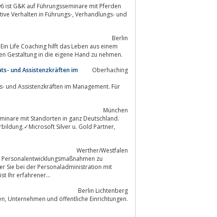
96 ist G&K auf Führungsseminare mit Pferden
Berlin
 Ein Life Coaching hilft das Leben aus einem
erkennen und dessen Gestaltung in die eigene Hand zu nehmen.
ats- und Assistenzkräften im
Oberhaching
ts- und Assistenzkräften im Management. Für
München
minare mit Standorten in ganz Deutschland.
rbildung.✓Microsoft Silver u. Gold Partner,
Werther/Westfalen
t Ihr erfahrener...
Berlin Lichtenberg
Berufliche Weiterbildung, Personalentwicklung und -vermittlung für Privatkunden, Unternehmen und öffentliche Einrichtungen.