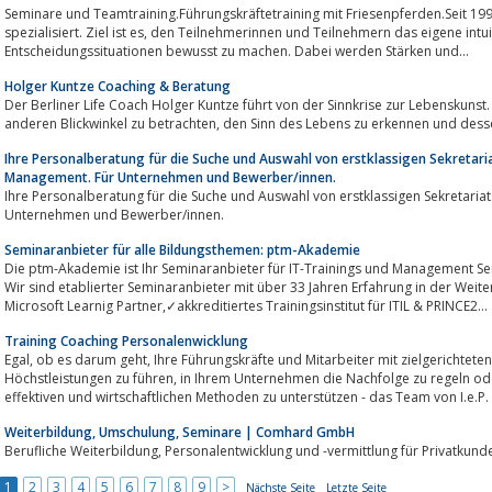
Seminare und Teamtraining.Führungskräftetraining mit Friesenpferden.Seit 19
spezialisiert. Ziel ist es, den Teilnehmerinnen und Teilnehmern das eigene intuitive Verhalten in Führungs-, Verhandlungs- und
Entscheidungssituationen bewusst zu machen. Dabei werden Stärken und...
Holger Kuntze Coaching & Beratung
Der Berliner Life Coach Holger Kuntze führt von der Sinnkrise zur Lebenskunst.
anderen Blickwinkel zu betrachten, den Sinn des Lebens zu 
Ihre Personalberatung für die Suche und Auswahl von erstklassigen Sekretari
Management. Für Unternehmen und Bewerber/innen.
Ihre Personalberatung für die Suche und Auswahl von erstklassigen Sekretaria
Unternehmen und Bewerber/innen.
Seminaranbieter für alle Bildungsthemen: ptm-Akademie
Die ptm-Akademie ist Ihr Seminaranbieter für IT-Trainings und Management Se
Wir sind etablierter Seminaranbieter mit über 33 Jahren Erfahrung in der Weite
Microsoft Learnig Partner,✓akkreditiertes Trainingsinstitut für ITIL & PRINCE2...
Training Coaching Personalenwicklung
Egal, ob es darum geht, Ihre Führungskräfte und Mitarbeiter mit zielgerichteten Personalentwicklungsmaßnahmen zu
Höchstleistungen zu führen, in Ihrem Unternehmen die Nachfolge zu regeln oder Sie bei der Personaladministration mit
effektiven und wirtschaftlichen Methoden zu unterstützen - das Team von I.e.P. is
Weiterbildung, Umschulung, Seminare | Comhard GmbH
1
2
3
4
5
6
7
8
9
>
Nächste Seite
Letzte Seite