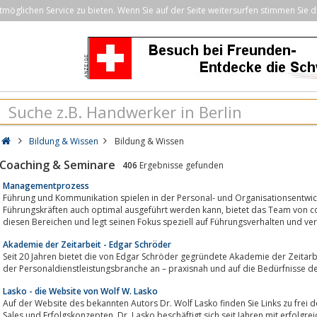
öglichen Service zu bieten. Wenn Sie auf der Seite weitersurfen stimmen Sie d
Bildung & Wissen
Bildung & Wissen
Coaching & Seminare
406
Ergebnisse gefunden
Managementprozess
Führung und Kommunikation spielen in der Personal- und Organisationsentwick
Führungskräften auch optimal ausgeführt werden kann, bietet das Team von com-muni individuelle Beratung und Seminare in
diesen Bereichen und legt seinen Fokus speziell auf Führungsverhalten und ver
Akademie der Zeitarbeit - Edgar Schröder
Seit 20 Jahren bietet die von Edgar Schröder gegründete Akademie der Zeit
der Personaldienstleistungsbranche an – praxisnah und auf die Bedürfnisse d
Lasko - die Website von Wolf W. Lasko
Auf der Website des bekannten Autors Dr. Wolf Lasko finden Sie Links zu fre
Sales und Erfolgskonzepten. Dr. Lasko beschäftigt sich seit Jahren mit erfolgr