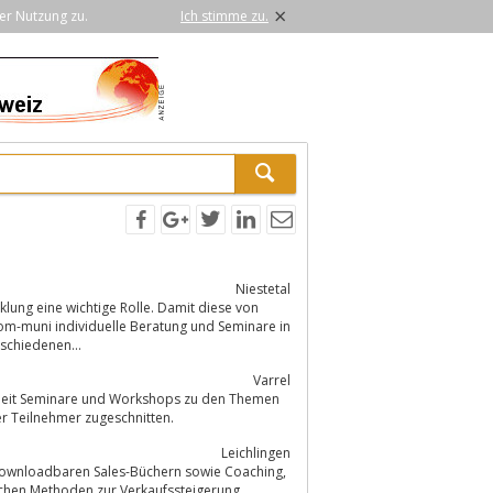
×
er Nutzung zu.
Ich stimme zu.
Niestetal
lung eine wichtige Rolle. Damit diese von
schiedenen...
Varrel
arbeit Seminare und Workshops zu den Themen
er Teilnehmer zugeschnitten.
Leichlingen
i downloadbaren Sales-Büchern sowie Coaching,
eichen Methoden zur Verkaufssteigerung,