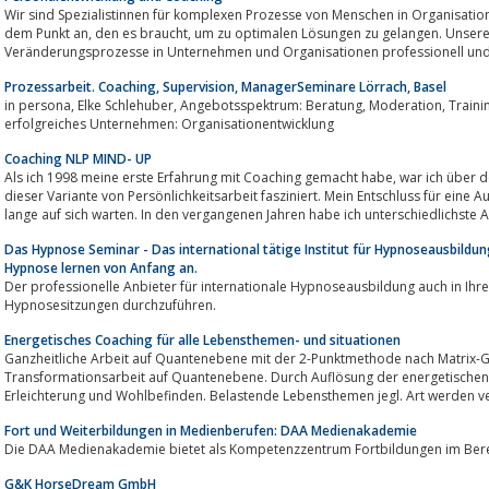
Wir sind Spezialistinnen für komplexen Prozesse von Menschen in Organisatio
dem Punkt an, den es braucht, um zu optimalen Lösungen zu gelangen. Unsere größte Leidenschaft ist es,
Veränderungsprozesse in Unternehmen und Organisationen professionell und m
Prozessarbeit. Coaching, Supervision, ManagerSeminare Lörrach, Basel
in persona, Elke Schlehuber, Angebotsspektrum: Beratung, Moderation, Training, Coaching. Gesundes Unternehmen -
erfolgreiches Unternehmen: Organisationentwicklung
Coaching NLP MIND- UP
Als ich 1998 meine erste Erfahrung mit Coaching gemacht habe, war ich über den umgehenden und anhaltenden Erfolg
dieser Variante von Persönlichkeitsarbeit fasziniert. Mein Entschluss für eine 
lange auf sich warten. In den vergangenen Jahren habe ich unterschiedlichste A
Das Hypnose Seminar - Das international tätige Institut für Hypnoseausbildu
Hypnose lernen von Anfang an.
Der professionelle Anbieter für internationale Hypnoseausbildung auch in Ihrer Nähe. Lern
Hypnosesitzungen durchzuführen.
Energetisches Coaching für alle Lebensthemen- und situationen
Ganzheitliche Arbeit auf Quantenebene mit der 2-Punktmethode nach Matrix-Genesis®Die Matrix Genesis® Methode ist eine
Transformationsarbeit auf Quantenebene. Durch Auflösung der energetischen
Erleichterung und Wohlbefinden. Belastende Lebensthemen jegl. Art werden ve
Fort und Weiterbildungen in Medienberufen: DAA Medienakademie
G&K HorseDream GmbH