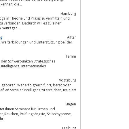
Motivation und Mitarbeiteraktivierung. SLernen Sie hier die Aktionsprogramme kennen, die...
Hamburg
zu verbinden. Dadurch will es zu einer
beitragen....
ng
Alfter
Tamm
it den Schwerpunkten Strategisches
Vogtsburg
Singen
tet Ihnen Seminare für Firmen und
men,Rauchen, Prüfungsängste, Selbsthypnose,
hr.
Freiburg