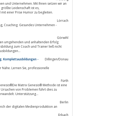
nen und Unternehmen. Mit Ihnen setzen wir an
it einer Prise Humor zu begleiten.
Lörrach
Görwihl
Ausbildung zum Coach und Trainer ließ nicht
usbildungen...
ng. Komplettausbildungen -
Dillingen/Donau
en Sie, professionelle
Fürth
 Ursachen von Problemen führt dies zu
rwandelt. Unterstützung...
Berlin
Die DAA Medienakademie bietet als Kompetenzzentrum Fortbildungen im Bereich der digitalen Medienproduktion an
Erbach