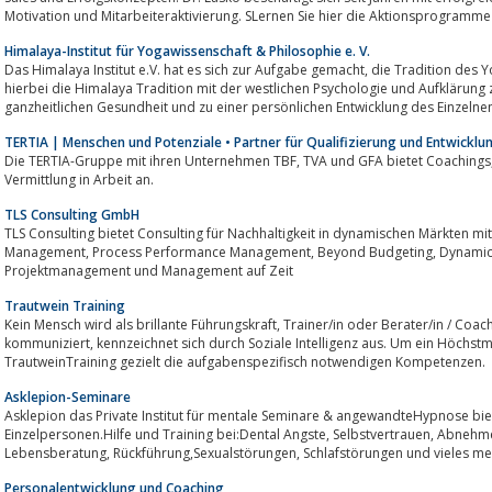
Himalaya-Institut für Yogawissenschaft & Philosophie e. V.
Das Himalaya Institut e.V. hat es sich zur Aufgabe gemacht, die Tradition des Yoga in Theorie und Praxis zu vermitteln und
hierbei die Himalaya Tradition mit der westlichen Psychologie und Aufklärung 
ganzheitlichen Gesundheit und zu einer persönlichen Entwicklung des Einzelnen 
TERTIA | Menschen und Potenziale • Partner für Qualifizierung und Entwicklu
Die TERTIA-Gruppe mit ihren Unternehmen TBF, TVA und GFA bietet Coachings, Weiterbildungen und Unterstützung bei der
Vermittlung in Arbeit an.
TLS Consulting GmbH
TLS Consulting bietet Consulting für Nachhaltigkeit in dynamischen Märkten m
Management, Process Performance Management, Beyond Budgeting, Dynamic Intelligence, internationales
Projektmanagement und Management auf Zeit
Trautwein Training
Kein Mensch wird als brillante Führungskraft, Trainer/in oder Berater/in / Coach geboren. Wer erfolgreich führt, berät oder
kommuniziert, kennzeichnet sich durch Soziale Intelligenz aus. Um ein Höchstmaß an Sozialer Intelligenz zu erreichen, trainiert
TrautweinTraining gezielt die aufgabenspezifisch notwendigen Kompetenzen.
Asklepion-Seminare
Asklepion das Private Institut für mentale Seminare & angewandteHypnose bie
Einzelpersonen.Hilfe und Training bei:Dental Angste, Selbstvertrauen, Abneh
Lebensberatung, Rückführung,Sexualstörungen, Schlafstörungen und vieles me
Personalentwicklung und Coaching