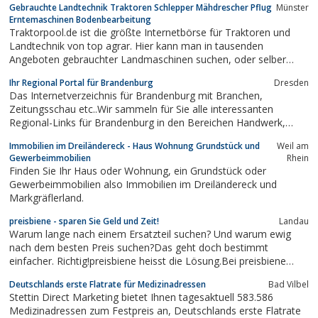
Gebrauchte Landtechnik Traktoren Schlepper Mähdrescher Pflug
Münster
Erntemaschinen Bodenbearbeitung
Traktorpool.de ist die größte Internetbörse für Traktoren und
Landtechnik von top agrar. Hier kann man in tausenden
Angeboten gebrauchter Landmaschinen suchen, oder selber
anbieten.
Ihr Regional Portal für Brandenburg
Dresden
Das Internetverzeichnis für Brandenburg mit Branchen,
Zeitungsschau etc..Wir sammeln für Sie alle interessanten
Regional-Links für Brandenburg in den Bereichen Handwerk,
Immobilien, Bauen, Handel, Dienstleistung, Restaurants, Hotel,
Immobilien im Dreiländereck - Haus Wohnung Grundstück und
Weil am
Pension, Ferien / Urlaub, Tourismus, Reisen, Auto, Wellness,
Gewerbeimmobilien
Rhein
Jobs, Sport, Kultur...
Finden Sie Ihr Haus oder Wohnung, ein Grundstück oder
Gewerbeimmobilien also Immobilien im Dreiländereck und
Markgräflerland.
preisbiene - sparen Sie Geld und Zeit!
Landau
Warum lange nach einem Ersatzteil suchen? Und warum ewig
nach dem besten Preis suchen?Das geht doch bestimmt
einfacher. Richtig!preisbiene heisst die Lösung.Bei preisbiene
können Sie anonym und unverbindlich eine Anfrage stellen zu
Deutschlands erste Flatrate für Medizinadressen
Bad Vilbel
dem was Sie suchen und die Verkäufer machen Ihnen
Stettin Direct Marketing bietet Ihnen tagesaktuell 583.586
Angebote.Einfacher geht es wirklich nicht....
Medizinadressen zum Festpreis an, Deutschlands erste Flatrate