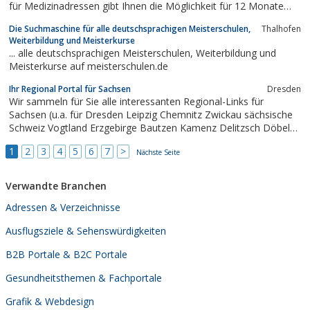
für Medizinadressen gibt Ihnen die Möglichkeit für 12 Monate
den kompletten Datenbestand ohne Einschränkungen zu nutzen.
Die Suchmaschine für alle deutschsprachigen Meisterschulen,
Thalhofen
Bereits für jährlich nur 699, 00 Euro können Sie uneingeschränkt
Weiterbildung und Meisterkurse
auf alle Adressen...
... alle deutschsprachigen Meisterschulen, Weiterbildung und
Meisterkurse auf meisterschulen.de
Ihr Regional Portal für Sachsen
Dresden
Wir sammeln für Sie alle interessanten Regional-Links für
Sachsen (u.a. für Dresden Leipzig Chemnitz Zwickau sächsische
Schweiz Vogtland Erzgebirge Bautzen Kamenz Delitzsch Döbeln
Görlitz Meissen Zittau Oberlausitz Riesa Annaberg Aue Plauen)in
1
2
3
4
5
6
7
>
den Bereichen Handwerk, Immobilien, Bauen, Handel,
Nächste Seite
Dienstleistung, Restaurants, Hotel,...
Verwandte Branchen
Adressen & Verzeichnisse
Ausflugsziele & Sehenswürdigkeiten
B2B Portale & B2C Portale
Gesundheitsthemen & Fachportale
Grafik & Webdesign