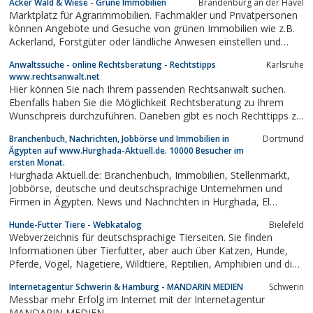
Acker Wald & Wiese - Grüne Immobilien
Brandenburg an der Havel
Marktplatz für Agrarimmobilien. Fachmakler und Privatpersonen
können Angebote und Gesuche von grünen Immobilien wie z.B.
Ackerland, Forstgüter oder ländliche Anwesen einstellen und
durchsuchen
Anwaltssuche - online Rechtsberatung - Rechtstipps
Karlsruhe
www.rechtsanwalt.net
Hier können Sie nach Ihrem passenden Rechtsanwalt suchen.
Ebenfalls haben Sie die Möglichkeit Rechtsberatung zu Ihrem
Wunschpreis durchzuführen. Daneben gibt es noch Rechttipps zu
den verschiedensten Rechtsthemen.
Branchenbuch, Nachrichten, Jobbörse und Immobilien in
Dortmund
Ägypten auf www.Hurghada-Aktuell.de. 10000 Besucher im
ersten Monat.
Hurghada Aktuell.de: Branchenbuch, Immobilien, Stellenmarkt,
Jobbörse, deutsche und deutschsprachige Unternehmen und
Firmen in Ägypten. News und Nachrichten in Hurghada, El
Gouna, Marsa Alam, Safaga, Dahab, Luxor, Cairo, Sharm El
Hunde-Futter Tiere - Webkatalog
Bielefeld
Sheik, Sahl Hasheesh, Immobilien in Ägypten.
Webverzeichnis für deutschsprachige Tierseiten. Sie finden
Informationen über Tierfutter, aber auch über Katzen, Hunde,
Pferde, Vögel, Nagetiere, Wildtiere, Reptilien, Amphibien und die
Aquaristik. Mit einem Eintrag Ihrer Tierseite bekommen Sie einen
Internetagentur Schwerin & Hamburg - MANDARIN MEDIEN
Schwerin
themenrelevanten Backlink aus unserem Verzeichnis. Wenn Sie
Messbar mehr Erfolg im Internet mit der Internetagentur
Ihre Seite...
MANDARIN MEDIEN.