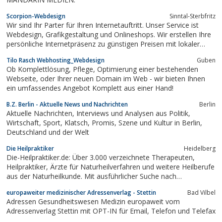
Scorpion-Webdesign
Sinntal-Sterbfritz
Wir sind Ihr Parter für Ihren Internetauftritt. Unser Service ist
Webdesign, Grafikgestaltung und Onlineshops. Wir erstellen Ihre
persönliche Internetpräsenz zu günstigen Preisen mit lokaler
Betreuung. Auch im Printdesign und Erstellen von Präsentationen
Tilo Rasch Webhosting_Webdesign
Guben
und CD-Visitenkarten können wir Sie tatkräftig unterstützen.
Ob Komplettlösung, Pflege, Optimierung einer bestehenden
Webseite, oder Ihrer neuen Domain im Web - wir bieten Ihnen
ein umfassendes Angebot Komplett aus einer Hand!
B.Z. Berlin - Aktuelle News und Nachrichten
Berlin
Aktuelle Nachrichten, Interviews und Analysen aus Politik,
Wirtschaft, Sport, Klatsch, Promis, Szene und Kultur in Berlin,
Deutschland und der Welt
Die Heilpraktiker
Heidelberg
Die-Heilpraktiker.de: Über 3.000 verzeichnete Therapeuten,
Heilpraktiker, Ärzte für Naturheilverfahren und weitere Heilberufe
aus der Naturheilkunde. Mit ausführlicher Suche nach
Schwerpunkten und Behandlungsmethoden. Finden Sie jetzt den
europaweiter medizinischer Adressenverlag - Stettin
Bad Vilbel
passenden Therapeuten.
Adressen Gesundheitswesen Medizin europaweit vom
Adressenverlag Stettin mit OPT-IN für Email, Telefon und Telefax