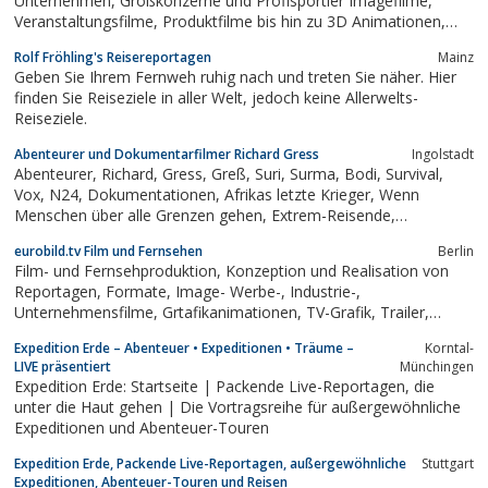
Unternehmen, Großkonzerne und Profisportler Imagefilme,
Veranstaltungsfilme, Produktfilme bis hin zu 3D Animationen,
Eventvideos und Arbeitsschutzfilmen. Bei uns bekommen Sie
Rolf Fröhling's Reisereportagen
Mainz
alles aus einer Hand, vom Drehbuch, über die Produktion, bis hin
Geben Sie Ihrem Fernweh ruhig nach und treten Sie näher. Hier
zum Marketing. Seit vielen...
finden Sie Reiseziele in aller Welt, jedoch keine Allerwelts-
Reiseziele.
Abenteurer und Dokumentarfilmer Richard Gress
Ingolstadt
Abenteurer, Richard, Gress, Greß, Suri, Surma, Bodi, Survival,
Vox, N24, Dokumentationen, Afrikas letzte Krieger, Wenn
Menschen über alle Grenzen gehen, Extrem-Reisende,
Extremreisende, Doku, Afrika, Kenia, Äthiopien, Willkommen,
eurobild.tv Film und Fernsehen
Berlin
Startseite, Ratten, Frösche, Ratte, Frosch, Rinderblut, Richard
Film- und Fernsehproduktion, Konzeption und Realisation von
Gress,...
Reportagen, Formate, Image- Werbe-, Industrie-,
Unternehmensfilme, Grtafikanimationen, TV-Grafik, Trailer,
Opener, Grafikdesign
Expedition Erde – Abenteuer • Expeditionen • Träume –
Korntal-
LIVE präsentiert
Münchingen
Expedition Erde: Startseite | Packende Live-Reportagen, die
unter die Haut gehen | Die Vortragsreihe für außergewöhnliche
Expeditionen und Abenteuer-Touren
Expedition Erde, Packende Live-Reportagen, außergewöhnliche
Stuttgart
Expeditionen, Abenteuer-Touren und Reisen