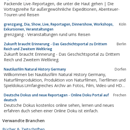
Packende Live-Reportagen, die unter die Haut gehen | Die
Vortragsreihe für außergewöhnliche Expeditionen, Abenteuer-
Touren und Reisen
grenzgang, Dia, Show, Live, Reportagen, Dinnershow, Workshops,
Köln
Exkursionen, Veranstaltungen
grenzgang - Veranstaltungen rund ums Reisen
Zukunft braucht Erinnerung - Das Geschichtsportal zu Drittem
Berlin
Reich und Zweitem Weltkrieg
Zukunft braucht Erinnerung - Das Geschichtsportal zu Drittem
Reich und Zweitem Weltkrieg.
Nautilusfilm Natural History Germany
Dorfen
Willkommen bei Nautilusfilm Natural History Germany,
Naturfilmproduktion, Produktion von Naturfilmen, Tierfilmen und
Spieldokus.Umfangreiches Archiv an Fotos, Film, Video und HD
Aufnahmen. Filmtiere aus Filmtierschule für diverse
Deutsche Dokus und neue Reportagen - Online Doku Portal auf
Frechen
Produktionen.
deutsch
Deutsche Dokus kostenlos online sehen, lernen und neues
erfahren duch sehen einer Online Doku ist einfach.
Verwandte Branchen
Bücher & Zeitschriften