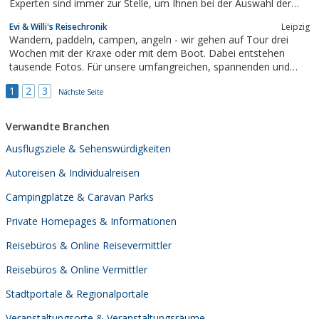
Experten sind immer zur Stelle, um Ihnen bei der Auswahl der
besten Orte für Ihre nächste Reise zu helfen und Ihnen Tipps zu
Evi & Willi's Reisechronik
Leipzig
geben, wann und wo Sie diese besuchen sollten.
Wandern, paddeln, campen, angeln - wir gehen auf Tour drei
Wochen mit der Kraxe oder mit dem Boot. Dabei entstehen
tausende Fotos. Für unsere umfangreichen, spannenden und
lustigen Reiseberichte haben wir die schönsten ausgewählt. So
1
2
3
laden wir ein, mit auf die Reise zu gehen - nach Schweden,
Nächste Seite
Norwegen, in die Alpen, in den...
Verwandte Branchen
Ausflugsziele & Sehenswürdigkeiten
Autoreisen & Individualreisen
Campingplätze & Caravan Parks
Private Homepages & Informationen
Reisebüros & Online Reisevermittler
Reisebüros & Online Vermittler
Stadtportale & Regionalportale
Veranstaltungsorte & Veranstaltungsräume