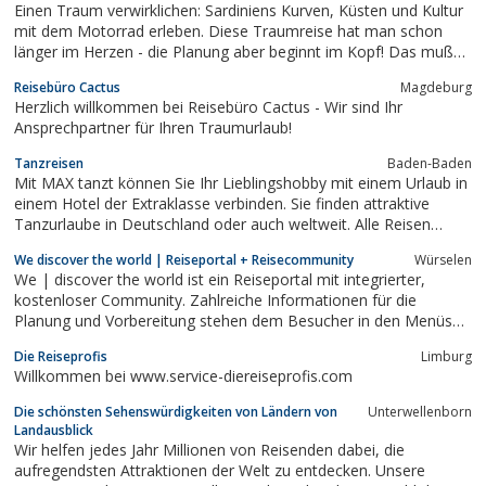
Einen Traum verwirklichen: Sardiniens Kurven, Küsten und Kultur
mit dem Motorrad erleben. Diese Traumreise hat man schon
länger im Herzen - die Planung aber beginnt im Kopf! Das muß
nicht Dein Kopf sein - lass doch einfach sarda-moto-tours für
Reisebüro Cactus
Magdeburg
Dich planen! Jeder Biker weiß, dass Sardinien ein traumhaftes,
Herzlich willkommen bei Reisebüro Cactus - Wir sind Ihr
aber echtes Paradies...
Ansprechpartner für Ihren Traumurlaub!
Tanzreisen
Baden-Baden
Mit MAX tanzt können Sie Ihr Lieblingshobby mit einem Urlaub in
einem Hotel der Extraklasse verbinden. Sie finden attraktive
Tanzurlaube in Deutschland oder auch weltweit. Alle Reisen
werden von ausgebildeten Tanzlehrern begleitet, damit Sie Ihr
We discover the world | Reiseportal + Reisecommunity
Würselen
aktuelles Können auffrischen und natürlich auch verbessern
We | discover the world ist ein Reiseportal mit integrierter,
können. Neben unseren...
kostenloser Community. Zahlreiche Informationen für die
Planung und Vorbereitung stehen dem Besucher in den Menüs
Service und Guide zur Verfügung: von unabhängigen
Die Reiseprofis
Limburg
Hotelbewertungen von Reisenden bis hin zu Informationen zur
Willkommen bei www.service-diereiseprofis.com
Schutzimpfung und der richtigen...
Die schönsten Sehenswürdigkeiten von Ländern von
Unterwellenborn
Landausblick
Wir helfen jedes Jahr Millionen von Reisenden dabei, die
aufregendsten Attraktionen der Welt zu entdecken. Unsere