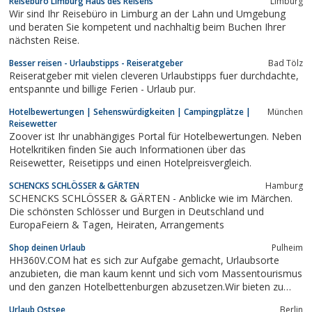
Reisebüro Limburg Haus des Reisens
Limburg
Wir sind Ihr Reisebüro in Limburg an der Lahn und Umgebung
und beraten Sie kompetent und nachhaltig beim Buchen Ihrer
nächsten Reise.
Besser reisen - Urlaubstipps - Reiseratgeber
Bad Tölz
Reiseratgeber mit vielen cleveren Urlaubstipps fuer durchdachte,
entspannte und billige Ferien - Urlaub pur.
Hotelbewertungen | Sehenswürdigkeiten | Campingplätze |
München
Reisewetter
Zoover ist Ihr unabhängiges Portal für Hotelbewertungen. Neben
Hotelkritiken finden Sie auch Informationen über das
Reisewetter, Reisetipps und einen Hotelpreisvergleich.
SCHENCKS SCHLÖSSER & GÄRTEN
Hamburg
SCHENCKS SCHLÖSSER & GÄRTEN - Anblicke wie im Märchen.
Die schönsten Schlösser und Burgen in Deutschland und
EuropaFeiern & Tagen, Heiraten, Arrangements
Shop deinen Urlaub
Pulheim
HH360V.COM hat es sich zur Aufgabe gemacht, Urlaubsorte
anzubieten, die man kaum kennt und sich vom Massentourismus
und den ganzen Hotelbettenburgen abzusetzen.Wir bieten zu
unschlagbaren Preisen Ferienwohnungen, Hotels und
Urlaub Ostsee
Berlin