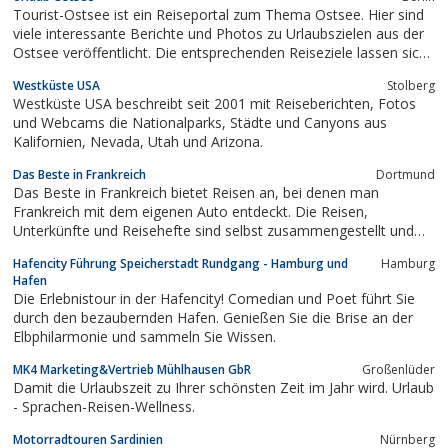
Apartments zu den schönsten Urlaubsorten an.Sie möchten
Tourist-Ostsee ist ein Reiseportal zum Thema Ostsee. Hier sind
Land, Leute, ihre Kultur und unberührte Strände...
viele interessante Berichte und Photos zu Urlaubszielen aus der
Ostsee veröffentlicht. Die entsprechenden Reiseziele lassen sich
dort auch buchen. Das Wissensarchiv wird ständig erweitert und
Westküste USA
Stolberg
mit weiteren Photos und Reisetipps ergänzt.
Westküste USA beschreibt seit 2001 mit Reiseberichten, Fotos
und Webcams die Nationalparks, Städte und Canyons aus
Kalifornien, Nevada, Utah und Arizona.
Das Beste in Frankreich
Dortmund
Das Beste in Frankreich bietet Reisen an, bei denen man
Frankreich mit dem eigenen Auto entdeckt. Die Reisen,
Unterkünfte und Reisehefte sind selbst zusammengestellt und
Französisch muss man hier nicht unbedingt können!
Hafencity Führung Speicherstadt Rundgang - Hamburg und
Hamburg
Hafen
Die Erlebnistour in der Hafencity! Comedian und Poet führt Sie
durch den bezaubernden Hafen. Genießen Sie die Brise an der
Elbphilarmonie und sammeln Sie Wissen.
MK4 Marketing&Vertrieb Mühlhausen GbR
Großenlüder
Damit die Urlaubszeit zu Ihrer schönsten Zeit im Jahr wird. Urlaub
- Sprachen-Reisen-Wellness.
Motorradtouren Sardinien
Nürnberg