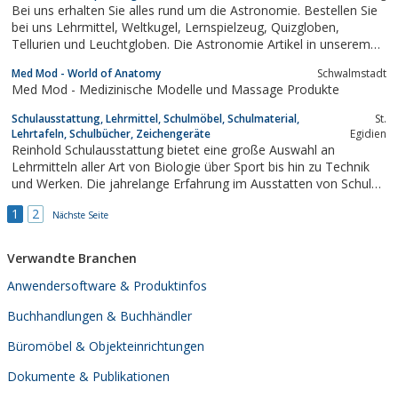
Bei uns erhalten Sie alles rund um die Astronomie. Bestellen Sie
bei uns Lehrmittel, Weltkugel, Lernspielzeug, Quizgloben,
Tellurien und Leuchtgloben. Die Astronomie Artikel in unserem
Shop sind vielfältig. Neben den Astronomie Artikeln finden Sie in
Med Mod - World of Anatomy
Schwalmstadt
unserem Onlineshop auch Wanduhren, Sonnenuhren, Funkuhren,
Med Mod - Medizinische Modelle und Massage Produkte
Quartzuhren und...
Schulausstattung, Lehrmittel, Schulmöbel, Schulmaterial,
St.
Lehrtafeln, Schulbücher, Zeichengeräte
Egidien
Reinhold Schulausstattung bietet eine große Auswahl an
Lehrmitteln aller Art von Biologie über Sport bis hin zu Technik
und Werken. Die jahrelange Erfahrung im Ausstatten von Schulen
und Lehranstalten aller Art sorgen für eine besonders
1
2
kompetente und sichere Arbeitsweise des Reinhold Teams.
Nächste Seite
Verwandte Branchen
Anwendersoftware & Produktinfos
Buchhandlungen & Buchhändler
Büromöbel & Objekteinrichtungen
Dokumente & Publikationen