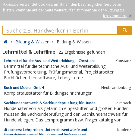
Axxus.de verwendet Cookies, um Ihnen den bestmöglichen Service zu
bieten. Wenn Sie auf der Seite weitersurfen stimmen Sie der Nutzung zu.
×
Ich stimme zu.
Bildung & Wissen
Bildung & Wissen
Lehrmittel & Lehrfilme
22
Ergebnisse gefunden
Lehrmittel für die Aus- und Weiterbildung – Christiani
Konstanz
Lehrmittel für die technische Aus- und Weiterbildung:
Prüfungsvorbereitung, Prüfungsmaterial, Projektarbeiten,
Fachbücher, Lernsoftware, Lehrsysteme.
Buch und Medien GmbH
Neubrandenburg
Komplettausstatter für Bildungseinrichtungen
Sachkundenachweis & Sachkundepruefung für Hunde
Heimbach
Hundehalter von als gefährlich eingestuften und großen Hunden
müssen die Sachkundeprüfung und den Sachkundenachweis für
Hunde ablegen. Das Lernprogramm bzw. Fragenkatalog von
Hergarten-Media bereitet Sie optimal auf diese Fragen zur
4teachers: Lehrproben, Unterrichtsentwürfe und
Koblenz
Hundehaltung und Hundezucht vor.
Unterrichtsmaterial für Lehrer und Referendare!