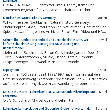
Lehrmittel
CONATEX-DIDACTIC Lehrmittel GmbH, Lehrsysteme und
Experimentiergeräte für Naturwissenschaft und Technik
Nautilusfilm Natural History Germany
Dorfen
Willkommen bei Nautilusfilm Natural History Germany,
Naturfilmproduktion, Produktion von Naturfilmen, Tierfilmen und
Spieldokus.Umfangreiches Archiv an Fotos, Film, Video und HD
Aufnahmen. Filmtiere aus Filmtierschule für diverse
Schulmöbel, Kindergartenmöbel und Betriebseinrichtung. Wir
Rottweil
Produktionen.
liefern Schuleinrichtung, Kindergartenausstattung und
Betriebsmöbel
Lieferant für Schulmöbel, Büromöbel, Kindergartenmöbel, Stuhl,
Tisch, Konferenztechnik, Stühle, Tische, Tafeln, Schränke,
Projektorwagen, Leinwand, Vitrinen, Leinwände,
Transportwagen, Whiteboards, Stellwand, Präsentationswand,
clippsy GbR
Spalt
Ausstellungswand, Unterrichtsmaterial, Lehrmittel, Beschallung,...
Die Firma HDS besteht seit 1992.1997 haben wir uns auf den
Unternehmenszweig "Anatomie" spezialisiert und 2004 zusätzlich
auf den Bereich "Physik".2014 Umwandlung zur GbRUnsere
Produktpalette umfasst:* Patentvermarktung* Clippsy - Mobiler
Dr. G. Schuchardt - Lehrmittel | Dr. G. Schuchardt Mikroskope und
Kirkel
Tragebügel für Gehhilfen.* Skelette, Torsen,...
Lehrmittel
Dr. G. Schuchardt Mikroskope und Lehrmittel
Lehrmittel Lernspielzeug und Globen bei Globen-Universum.de
Barbing