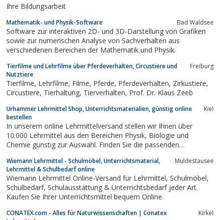
Ihre Bildungsarbeit
Mathematik- und Physik-Software
Bad Waldsee
Software zur interaktiven 2D- und 3D-Darstellung von Grafiken
sowie zur numerischen Analyse von Sachverhalten aus
verschiedenen Bereichen der Mathematik und Physik.
Tierfilme und Lehrfilme über Pferdeverhalten, Circustiere und
Freiburg
Nutztiere
Tierfilme, Lehrfilme, Filme, Pferde, Pferdeverhalten, Zirkustiere,
Circustiere, Tierhaltung, Tierverhalten, Prof. Dr. Klaus Zeeb
Urhammer Lehrmittel Shop, Unterrichtsmaterialien, günstig online
Kiel
bestellen
In unserem online Lehrmittelversand stellen wir Ihnen über
10.000 Lehrmittel aus den Bereichen Physik, Biologie und
Chemie günstig zur Auswahl. Finden Sie die passenden
Unterrichtsmaterialien oder lassen Sie sich von unseren
Wiemann Lehrmittel - Schulmöbel, Unterrichtsmaterial,
Muldestausee
erfahrenen Mitarbeitern beraten. Neben unserem Lehrmittel
Lehrmittel & Schulbedarf online
bieten wir auch umfassenden Service für Ihren...
Wiemann Lehrmittel Online-Versand für Lehrmittel, Schulmöbel,
Schulbedarf, Schulausstattung & Unterrichtsbedarf jeder Art.
Kaufen Sie Ihrer Unterrichtsmittel bequem Online.
CONATEX.com - Alles für Naturwissenschaften | Conatex
Kirkel