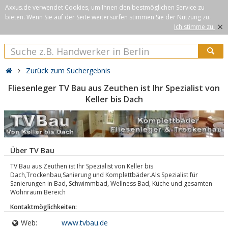
Axxus.de verwendet Cookies, um Ihnen den bestmöglichen Service zu
bieten. Wenn Sie auf der Seite weitersurfen stimmen Sie der Nutzung zu.
×
Ich stimme zu.
Zurück zum Suchergebnis
Fliesenleger TV Bau aus Zeuthen ist Ihr Spezialist von
Keller bis Dach
Über TV Bau
TV Bau aus Zeuthen ist Ihr Spezialist von Keller bis
Dach,Trockenbau,Sanierung und Komplettbäder.Als Spezialist für
Sanierungen in Bad, Schwimmbad, Wellness Bad, Küche und gesamten
Wohnraum Bereich
Kontaktmöglichkeiten:
Web:
www.tvbau.de