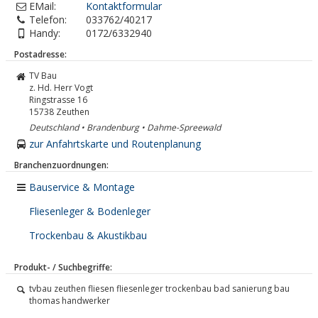
EMail:
Kontaktformular
Telefon:
033762/40217
Handy:
0172/6332940
Postadresse:
TV Bau
z. Hd. Herr Vogt
Ringstrasse 16
15738
Zeuthen
Deutschland • Brandenburg • Dahme-Spreewald
zur Anfahrtskarte und Routenplanung
Branchenzuordnungen:
Bauservice & Montage
Fliesenleger & Bodenleger
Trockenbau & Akustikbau
Produkt- / Suchbegriffe:
tvbau zeuthen fliesen fliesenleger trockenbau bad sanierung bau
thomas handwerker