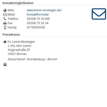
Kontaktmöglichkeiten:
Web:
www.lemm-montagen.de/
EMail:
Kontaktformular
Telefon:
03338/ 75 30 905
Fax:
03338/ 75 33 34
Handy:
01793933365
Postadresse:
Fa. Lemm Montagen
z. Hd. Herr Lemm
Angarastraße 07
16321
Bernau
Deutschland • Brandenburg • Barnim