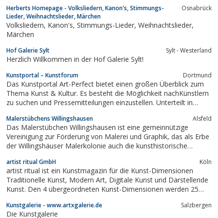
umfangreichen Vorlagen-Katalog. Alles in bester Qualität und
Herberts Homepage - Volksliedern, Kanon's, Stimmungs-
Osnabrück
zum günstigen Fix-Preis.Egal, ob ein Portrait Ihrer Kinder, Ihrer
Lieder, Weihnachtslieder, Märchen
Familie oder ein...
Volksliedern, Kanon's, Stimmungs-Lieder, Weihnachtslieder,
Märchen
Hof Galerie Sylt
Sylt - Westerland
Herzlich Willkommen in der Hof Galerie Sylt!
Kunstportal – Kunstforum
Dortmund
Das Kunstportal Art-Perfect bietet einen großen Überblick zum
Thema Kunst & Kultur. Es besteht die Möglichkeit nachKünstlern
zu suchen und Pressemitteilungen einzustellen. Unterteilt in
Rubriken finden alle Suchenden schnell einenÜberblick und finden
Malerstübchens Willingshausen
Alsfeld
sich sofort auf der Seite zurecht. Seit 2003 besteht das Portal
Das Malerstübchen Willingshausen ist eine gemeinnützige
und wurde...
Vereinigung zur Förderung von Malerei und Graphik, das als Erbe
der Willingshäuser Malerkolonie auch die kunsthistorische
Bedeutung Willingshausens in den letzten Jahrhunderten einer
artist ritual GmbH
Köln
breiten Öffentlichkeit näherbringen will.
artist ritual ist ein Kunstmagazin für die Kunst-Dimensionen
Traditionelle Kunst, Modern Art, Digitale Kunst und Darstellende
Kunst. Den 4 übergeordneten Kunst-Dimensionen werden 25
Kunstformen zugeordnet.
Kunstgalerie - www.artxgalerie.de
Salzbergen
Die Kunstgalerie