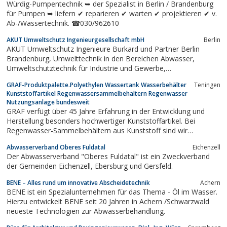
Würdig-Pumpentechnik ➥ der Spezialist in Berlin / Brandenburg
für Pumpen ➥ liefern ✔ reparieren ✔ warten ✔ projektieren ✔ v.
Ab-/Wassertechnik. ☎030/962610
AKUT Umweltschutz Ingenieurgesellschaft mbH
Berlin
AKUT Umweltschutz Ingenieure Burkard und Partner Berlin
Brandenburg, Umwelttechnik in den Bereichen Abwasser,
Umweltschutztechnik für Industrie und Gewerbe,
Deponiesickerwasser, Kleinkläranlagen, Haustechnik,
GRAF-Produktpalette.Polyethylen Wassertank Wasserbehälter
Teningen
Gebäudetechnik und Forschung
Kunststoffartikel Regenwassersammelbehältern Regenwasser
Nutzungsanlage bundesweit
GRAF verfügt über 45 Jahre Erfahrung in der Entwicklung und
Herstellung besonders hochwertiger Kunststoffartikel. Bei
Regenwasser-Sammelbehältern aus Kunststoff sind wir
Marktführer in Deutschland und Europa. Durch das weltweit
Abwasserverband Oberes Fuldatal
Eichenzell
größte Sortiment sind wir in der Lage, Ihnen für jeden
Der Abwasserverband "Oberes Fuldatal" ist ein Zweckverband
Einsatzbereich eine geeignete...
der Gemeinden Eichenzell, Ebersburg und Gersfeld.
BENE – Alles rund um innovative Abscheidetechnik
Achern
BENE ist ein Spezialunternehmen für das Thema - Öl im Wasser.
Hierzu entwickelt BENE seit 20 Jahren in Achern /Schwarzwald
neueste Technologien zur Abwasserbehandlung.