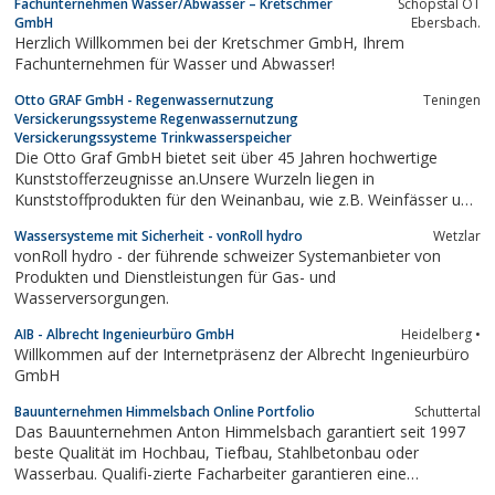
Fachunternehmen Wasser/Abwasser – Kretschmer
Schöpstal OT
Nahwärmenetze. Im Fokus stehen die fachliche Einordnung von
GmbH
Ebersbach.
Wasserwerten, regelmäßige Analysen,...
Herzlich Willkommen bei der Kretschmer GmbH, Ihrem
Fachunternehmen für Wasser und Abwasser!
Otto GRAF GmbH - Regenwassernutzung
Teningen
Versickerungssysteme Regenwassernutzung
Versickerungssysteme Trinkwasserspeicher
Die Otto Graf GmbH bietet seit über 45 Jahren hochwertige
Kunststofferzeugnisse an.Unsere Wurzeln liegen in
Kunststoffprodukten für den Weinanbau, wie z.B. Weinfässer und
Herbstbütten.Aber auch Komposter und Kunststoffbehälter für
Wassersysteme mit Sicherheit - vonRoll hydro
Wetzlar
die Industrie haben das kontinuierliche Wachstum von GRAF
vonRoll hydro - der führende schweizer Systemanbieter von
ermöglicht.Bereits 1974 entwickelte Graf...
Produkten und Dienstleistungen für Gas- und
Wasserversorgungen.
AIB - Albrecht Ingenieurbüro GmbH
Heidelberg •
Willkommen auf der Internetpräsenz der Albrecht Ingenieurbüro
GmbH
Bauunternehmen Himmelsbach Online Portfolio
Schuttertal
Das Bauunternehmen Anton Himmelsbach garantiert seit 1997
beste Qualität im Hochbau, Tiefbau, Stahlbetonbau oder
Wasserbau. Qualifi-zierte Facharbeiter garantieren eine
einwandfreie Ausführung.