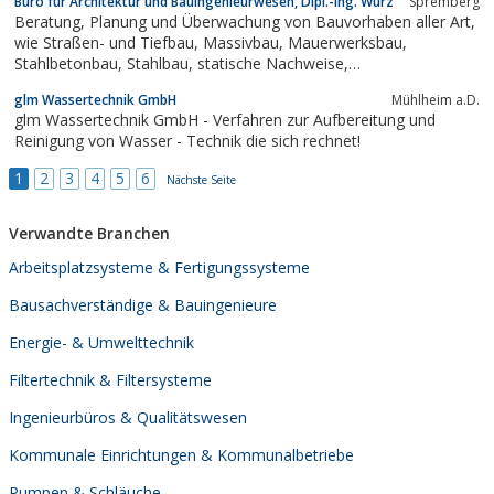
Büro für Architektur und Bauingenieurwesen, Dipl.-Ing. Würz
Spremberg
Beratung, Planung und Überwachung von Bauvorhaben aller Art,
wie Straßen- und Tiefbau, Massivbau, Mauerwerksbau,
Stahlbetonbau, Stahlbau, statische Nachweise,
Wasserwirtschaft, Bauleitplanung, Umwelttechnik,
glm Wassertechnik GmbH
Mühlheim a.D.
Wasserwirtschaft, Abwasserentsorgung, Deponien.
glm Wassertechnik GmbH - Verfahren zur Aufbereitung und
Reinigung von Wasser - Technik die sich rechnet!
1
2
3
4
5
6
Nächste Seite
Verwandte Branchen
Arbeitsplatzsysteme & Fertigungssysteme
Bausachverständige & Bauingenieure
Energie- & Umwelttechnik
Filtertechnik & Filtersysteme
Ingenieurbüros & Qualitätswesen
Kommunale Einrichtungen & Kommunalbetriebe
Pumpen & Schläuche