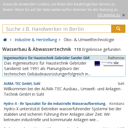
Axxus.de verwendet Cookies, um Ihnen den bestmöglichen Service zu
bieten. Wenn Sie auf der Seite weitersurfen stimmen Sie der Nutzung zu.
×
Ich stimme zu.
Industrie & Herstellung
Öko- & Umwelttechnologie
Wasserbau & Abwassertechnik
110
Ergebnisse gefunden
Ingenieurbüro für Haustechnik Gebrüder Sander GbR
Rathenow
Das Ingenieurbüro für Haustechnik Gebrüder
Sanderist seit 1991 als Planungsbüro der
technischen Gebäudeausrüstungerfolgreich in
der Ingenieurtätigkeit.Die Planungstätigkeit
AUMA-TEC GmbH, Suhl
Suhl
konzentriert sich auf folgende
Willkommen bei der AUMA-TEC Ausbau-, Umwelt- und Anlagen-
Schwerpunkte:Wasser-, Abwasser-,
Technik GmbH in Suhl
Regenwasser- und AbscheidetechnikLüftung &
KlimaEnergiespartechnik...
Hydro-X - Ihr Spezialist für die industrielle Wasseraufbereitung.
Konstanz
Hydro-X unterstützt Betreiber wasserführender Systeme bei der
stabilen und sicheren Führung ihrer Anlagen über Zeit. Wir
betreuen industrielle und kommunale Anlagen wie
Dampfkesselanlagen, Verdunstungskühlanlagen sowie Heiz- und