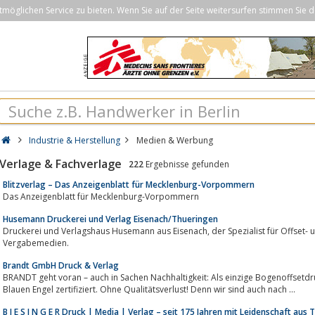
öglichen Service zu bieten. Wenn Sie auf der Seite weitersurfen stimmen Sie d
Industrie & Herstellung
Medien & Werbung
Verlage & Fachverlage
222
Ergebnisse gefunden
Blitzverlag – Das Anzeigenblatt für Mecklenburg-Vorpommern
Das Anzeigenblatt für Mecklenburg-Vorpommern
Husemann Druckerei und Verlag Eisenach/Thueringen
Druckerei und Verlagshaus Husemann aus Eisenach, der Spezialist für Offset- und Digitaldruck, Kreativdienstleistungen und
Vergabemedien.
Brandt GmbH Druck & Verlag
BRANDT geht voran – auch in Sachen Nachhaltigkeit: Als einzige Bogenoffsetd
Blauen Engel zertifiziert. Ohne Qualitätsverlust! Denn wir sind auch nach ...
B I E S I N G E R Druck | Media | Verlag – seit 175 Jahren mit Leidenschaft aus 