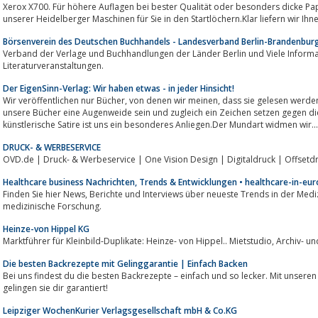
Xerox X700. Für höhere Auflagen bei bester Qualität oder besonders dicke Pap
unserer Heidelberger Maschinen für Sie in den Startlöchern.Klar liefern wir Ihne
Börsenverein des Deutschen Buchhandels - Landesverband Berlin-Brandenburg
Verband der Verlage und Buchhandlungen der Länder Berlin und Viele Informationen über die Branche und ein Kalender für
Literaturveranstaltungen.
Der EigenSinn-Verlag: Wir haben etwas - in jeder Hinsicht!
Wir veröffentlichen nur Bücher, von denen wir meinen, dass sie gelesen werden sollten. Aus Zuneigung zum Leser müssen
unsere Bücher eine Augenweide sein und zugleich ein Zeichen setzen gegen die
künstlerische Satire ist uns ein besonderes Anliegen.Der Mundart widmen wir...
DRUCK- & WERBESERVICE
OVD.de | Druck- & Werbeservice | One Vision Design | Digitaldruck | Offset
Healthcare business Nachrichten, Trends & Entwicklungen • healthcare-in-eu
Finden Sie hier News, Berichte und Interviews über neueste Trends in der Medizintechnik, innovative Verfahren und
medizinische Forschung.
Heinze-von Hippel KG
Marktführer für Kleinbild-Duplikate: Heinze
Die besten Backrezepte mit Gelinggarantie | Einfach Backen
Bei uns findest du die besten Backrezepte – einfach und so lecker. Mit unseren 
gelingen sie dir garantiert!
Leipziger WochenKurier Verlagsgesellschaft mbH & Co.KG