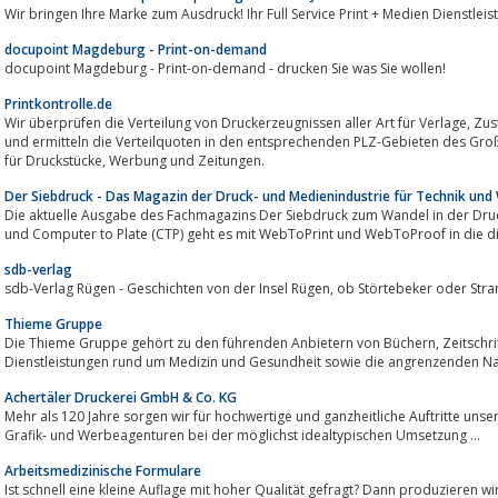
Wir bringen Ihre Marke zum Ausdruck! Ihr Full Service Print + Medien Dienstleis
docupoint Magdeburg - Print-on-demand
docupoint Magdeburg - Print-on-demand - drucken Sie was Sie wollen!
Printkontrolle.de
Wir überprüfen die Verteilung von Druckerzeugnissen aller Art für Verlage, Zu
und ermitteln die Verteilquoten in den entsprechenden PLZ-Gebieten des Großr
für Druckstücke, Werbung und Zeitungen.
Der Siebdruck - Das Magazin der Druck- und Medienindustrie für Technik un
Die aktuelle Ausgabe des Fachmagazins Der Siebdruck zum Wandel in der Druc
und Computer to Plate (CTP) geht es mit WebToPrint und WebToProof in die di
sdb-verlag
sdb-Verlag Rügen - Geschichten von der Insel Rügen, ob Störtebek
Thieme Gruppe
Die Thieme Gruppe gehört zu den führenden Anbietern von Büchern, Zeitschriften, elektronischen Medien und
Dienstleistungen rund um Medizin und Gesundheit sowie die angrenzenden Na
Achertäler Druckerei GmbH & Co. KG
Mehr als 120 Jahre sorgen wir für hochwertige und ganzheitliche Auftritte uns
Grafik- und Werbeagenturen bei der möglichst idealtypischen Umsetzung ...
Arbeitsmedizinische Formulare
Ist schnell eine kleine Auflage mit hoher Qualität gefragt? Dann produzieren wi