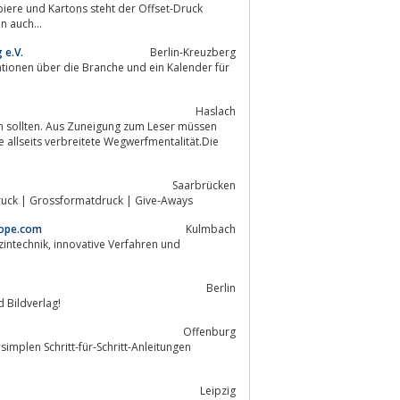
iere und Kartons steht der Offset-Druck
n auch...
 e.V.
Berlin-Kreuzberg
Haslach
 allseits verbreitete Wegwerfmentalität.Die
Saarbrücken
druck | Grossformatdruck | Give-Aways
rope.com
Kulmbach
Berlin
- von Hippel.. Mietstudio, Archiv- und Bildverlag!
Offenburg
simplen Schritt-für-Schritt-Anleitungen
Leipzig