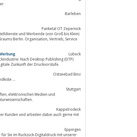
ter
Barleben
Panketal OT Zepernick
stelldienste und Werbende (von Groß bis Klein)
aums Berlin. Organisation, Vertrieb, Service
d Werbung
Lübeck
kindustrie: Nach Desktop Publishing (DTP)
gitale Zunkunft der Druckvorstufe.
Ostseebad Binz
er oder Strandkiste ...
Stuttgart
turwissenschaften.
Kappelrodeck
erer Kunden und arbeiten dabei auch gerne mit
Eppingen
r für Sie im Ruckzuck-Digitaldruck mit unserer