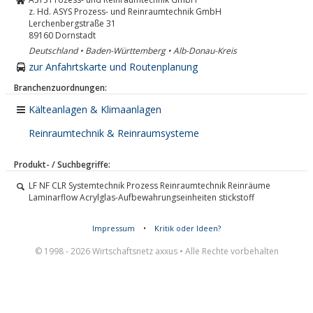
z. Hd. ASYS Prozess- und Reinraumtechnik GmbH
Lerchenbergstraße 31
89160
Dornstadt
Deutschland • Baden-Württemberg • Alb-Donau-Kreis
zur Anfahrtskarte und Routenplanung
Branchenzuordnungen:
Kälteanlagen & Klimaanlagen
Reinraumtechnik & Reinraumsysteme
Produkt- / Suchbegriffe:
LF NF CLR Systemtechnik Prozess Reinraumtechnik Reinräume
Laminarflow Acrylglas-Aufbewahrungseinheiten stickstoff
Impressum
•
Kritik oder Ideen?
© 1998 - 2026 Wirtschaftsnetz axxus • Alle Rechte vorbehalten