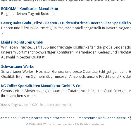
ROKOMA - Konfitüren-Manufaktur
Beginne deinen Tag mit Rokoma!
Georg Baier GmbH, Pilze - Beeren - Fruchtaufstriche - Beeren Pilze Spezialität
Beeren und Pilze in Gourmet-Qualität, traditionell hergestellt in Bayern, vegan • natürlich Gutes aus Tradition • Genuss • Shop
✓
Maintal Konfitüren GmbH
Wir lieben Früchte...Seit 1886 sind fruchtige Köstlichkeiten die große Leidens
unserem Sortiment hochwertiger Konfitüren, Marmeladen, Gelees und Fruchtaufstrichen bieten wir eine große Vielfalt und
Auswahl in bester Qualität.
Schwartauer Werke
Schwartauer Werke - Höchster Genuss und beste Qualität...Echt gut gemacht: S
Qualität. Erfahren Sie mehr über unseren Anspruch, unsere Früchte und P
KG Collier Spezialitäten Manufaktur GmbH & Co.
Genussreiche Abwechslung gepaart mit Zutaten von höchster Qualität ergänzen 
Ihresgleichen suchen.
Diese Anfrage wurde in 0,01 Sekunden beantwortet.
s anmelden
•
Eintrag bearbeiten
•
Informationen
•
Impressum
•
Kritik oder Ideen?
•
© 1998 - 2026 Wirtschaftsnetz axxus • Alle Rechte vorbehalten