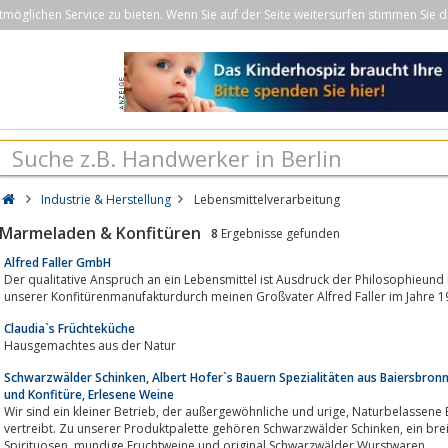
öglichen Service zu bieten. Wenn Sie auf der Seite weitersurfen stimmen Sie d
Industrie & Herstellung
Lebensmittelverarbeitung
Marmeladen & Konfitüren
8
Ergebnisse gefunden
Alfred Faller GmbH
Der qualitative Anspruch an ein Lebensmittel ist Ausdruck der Philosophieund
unserer Konfitürenmanufakturdurch meinen Großvater Alfred Faller im Jahre
Claudia`s Früchteküche
Hausgemachtes aus der Natur
Schwarzwälder Schinken, Albert Hofer`s Bauern Spezialitäten aus Baiersbronn
und Konfitüre, Erlesene Weine
Wir sind ein kleiner Betrieb, der außergewöhnliche und urige, Naturbelassene Eß- und Trinkspezialitäten herstellt und
vertreibt. Zu unserer Produktpalette gehören Schwarzwälder Schinken, ein breites Honigsortiment und Konfitüre, erlesene
Spirituosen, mundige Fruchtweine und original Schwarzwälder Wurstwaren.