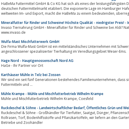
HaBeMa Futtermittel GmbH & Co KG hat sich als eines der leistungsfähigsten
deutschen Futtermittelmarkt etabliert. Die exponierte Lage im Hamburger Hafen, eine der wichtigsten Drehscheiben fü
weltweiten Im- und Expo
Mineralfutter für Rinder und Schweine! Höchste Qualität - niedrigster Preis! 
Invaso Tiernahrung GmbH - Mineralfutter für Rinder und Schweine bei Aldi? Natü
www.invaso.de
Wulfa-Mast Mischfutterwerk GmbH
Die Firma Wulfa-Mast GmbH ist ein mittelständisches Unternehmen mit Schwer
angeschlossener spezialisierter Tierhaltung im Veredlungsgebiet Weser-Ems.
Hage Nord - Hauptgenossenschaft Nord AG
HaGe - Ihr Partner vor Ort
Karthäuser Mühle in Telz bei Zossen
Wir sind ein seit fünf Generationen bestehendes Familienunternehmen, dass sich mit dem Verkauf und Handel von
Futtermitteln und ...
Mühle Krampe - Mühle und Mischfutterbetrieb Wilhelm Krampe
Mühle und Mischfutterbetrieb Wilhelm Krampe, Coesfeld
Ruckdeschel & Söhne - Landwirtschaftlicher Bedarf, Öffentliches Grün und We
Ruckdeschel & Söhne - Großhändler für Tierfutter, Saatgut, Dünger, Pflanzenschutzmittel, Erden, Rindenprodukte, Getreide,
Rollrasen, Torf, Bodenhilfsstoffe und Pflanzkartoffeln, wir liefern an den Garten- und Landschaftsbau, landwitschaftliche
Betriebe und Zoohändler