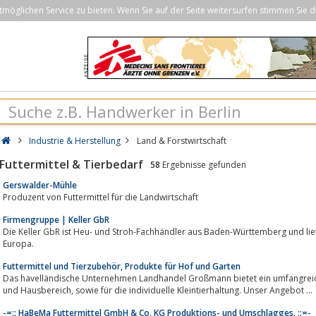
öglichen Service zu bieten. Wenn Sie auf der Seite weitersurfen stimmen Sie d
Industrie & Herstellung
Land & Forstwirtschaft
Futtermittel & Tierbedarf
58
Ergebnisse gefunden
Gerswalder-Mühle
Produzent von Futtermittel für die Landwirtschaft
Firmengruppe | Keller GbR
Die Keller GbR ist Heu- und Stroh-Fachhändler aus Baden-Württemberg und lie
Europa.
Futtermittel und Tierzubehör, Produkte für Hof und Garten
Das havelländische Unternehmen Landhandel Großmann bietet ein umfangreic
und Hausbereich, sowie für die individuelle Kleintierhaltung. Unser Angebot ...
-=:: HaBeMa Futtermittel GmbH & Co. KG Produktions- und Umschlagges. ::=-