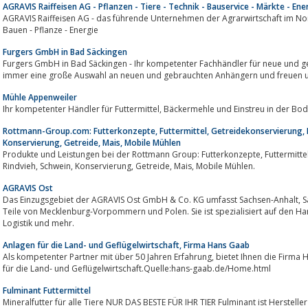
AGRAVIS Raiffeisen AG - Pflanzen - Tiere - Technik - Bauservice - Märkte - En
AGRAVIS Raiffeisen AG - das führende Unternehmen der Agrarwirtschaft im Nor
Bauen - Pflanze - Energie
Furgers GmbH in Bad Säckingen
Furgers GmbH in Bad Säckingen - Ihr kompetenter Fachhändler für neue und 
immer eine große Auswahl an neuen und gebrauchten Anhängern und freuen u
Mühle Appenweiler
Ihr kompetenter Händler für Futtermittel, Bäckermehle und Einstre
Rottmann-Group.com: Futterkonzepte, Futtermittel, Getreidekonservierung, M
Konservierung, Getreide, Mais, Mobile Mühlen
Produkte und Leistungen bei der Rottmann Group: Futterkonzepte, Futtermittel, Getreidekonservierung, Mühlenhandel,
Rindvieh, Schwein, Konservierung, Getreide, Mais, Mobile Mühlen.
AGRAVIS Ost
Das Einzugsgebiet der AGRAVIS Ost GmbH & Co. KG umfasst Sachsen-Anhalt, Sachsen, Thüringen und Brandenburg, sowie
Teile von Mecklenburg-Vorpommern und Polen. Sie ist spezialisiert auf den Handel mit Agr
Logistik und mehr.
Anlagen für die Land- und Geflügelwirtschaft, Firma Hans Gaab
Als kompetenter Partner mit über 50 Jahren Erfahrung, bietet Ihnen die Firma HANS GAAB die maßgeschneiderten Anlagen
für die Land- und Geflügelwirtschaft.Quelle:hans-gaab.de/Home.html
Fulminant Futtermittel
Mineralfutter für alle Tiere NUR DAS BESTE FÜR IHR TIER Fulminant ist Hersteller für Mineralfutte