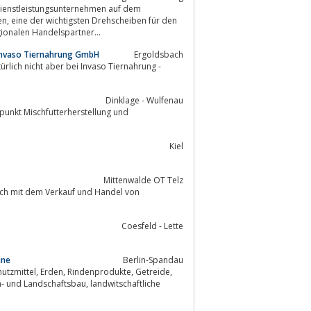
 Dienstleistungsunternehmen auf dem
r den
rt, macht die HaBeMa zu einem bedeutenden, überregionalen Handelspartner...
- Invaso Tiernahrung GmbH
Ergoldsbach
rlich nicht aber bei Invaso Tiernahrung -
Dinklage - Wulfenau
punkt Mischfutterherstellung und
Kiel
Mittenwalde OT Telz
Coesfeld - Lette
ine
Berlin-Spandau