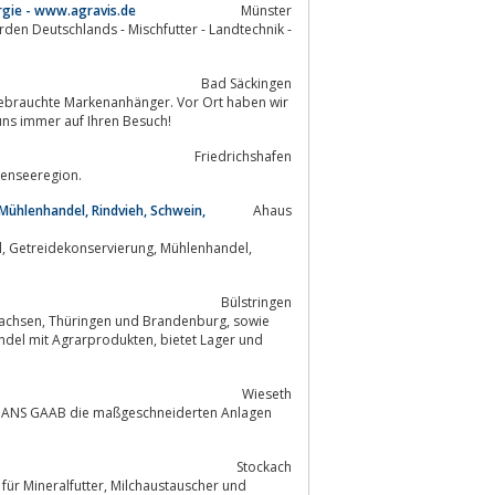
ergie - www.agravis.de
Münster
den Deutschlands - Mischfutter - Landtechnik -
Bad Säckingen
gebrauchte Markenanhänger. Vor Ort haben wir
ns immer auf Ihren Besuch!
Friedrichshafen
u in der Bodenseeregion.
ühlenhandel, Rindvieh, Schwein,
Ahaus
Bülstringen
arprodukten, bietet Lager und
Wieseth
Stockach
r, Milchaustauscher und